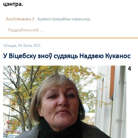
цэнтра.
Апублікавана ў
Адміністрацыйны перасьлед
Падрабязьней ...
Аўторак, 04 Люты 2025
У Віцебску зноў судзяць Надзею Куканос
4