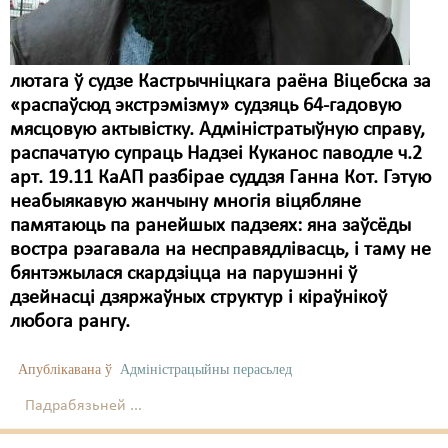
лютага ў судзе Кастрычніцкага раёна Віцебска за
«распаўсюд экстрэмізму» судзяць 64-гадовую
мясцовую актывістку. Адміністратыўную справу,
распачатую супраць Надзеі Куканос паводле ч.2
арт. 19.11 КаАП разбірае суддзя Ганна Кот. Гэтую
неабыякавую жанчыну многія віцябляне
памятаюць па ранейшых падзеях: яна заўсёды
востра рэагавала на несправядлівасць, і таму не
бянтэжылася скардзіцца на парушэнні ў
дзейнасці дзяржаўных структур і кіраўнікоў
любога рангу.
Апублікавана ў
Адміністрацыйны перасьлед
Падрабязьней ...