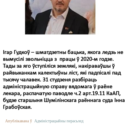
Ігар Гудкоў – шматдзетны бацька, якога ледзь не
вымусілі звольніцца з працы ў 2020-м годзе.
Тады за яго ўступіліся землякі, накіраваўшы ў
райвыканкам калектыўны ліст, які падпісалі пад
тысячу чалавек. 31 студзеня разбіраць
адміністрацыйную справу вядомага ў раёне
лекара, распачатую паводле ч.2 арт.19.11 КаАП,
будзе старшыня Шумілінскага раённага суда Інна
Грабоўская.
Апублікавана ў
Адміністрацыйны перасьлед