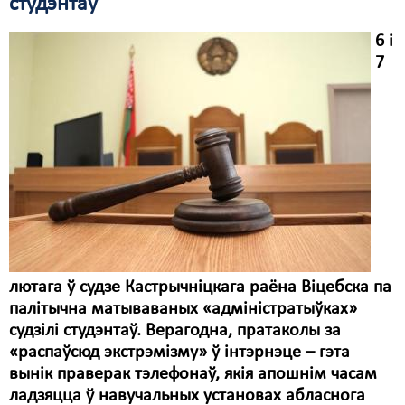
студэнтаў
Свабода слова
6 і
7
Свабода сумленьня
Суд
Сьмяротнае пакараньне
Экалёгія
Правы працоўных
Сацыяльныя правы
лютага ў судзе Кастрычніцкага раёна Віцебска па
палітычна матываваных «адміністратыўках»
судзілі студэнтаў. Верагодна, пратаколы за
«распаўсюд экстрэмізму» ў інтэрнэце – гэта
вынік праверак тэлефонаў, якія апошнім часам
ладзяцца ў навучальных установах абласнога