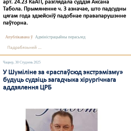
арт. 24.23 КаАП, разглядала суддзя Аксана
Табола. Прымяненне ч. 3 азначае, што падсудны
цягам года здзейсніў падобнае правапарушэнне
паўторна.
Апублікавана ў
Адміністрацыйны перасьлед
Падрабязьней ...
Чацвер, 30 Студзень 2025
У Шуміліне за «распаўсюд экстрэмізму»
будуць судзіць загадчыка хірургічнага
аддзялення ЦРБ