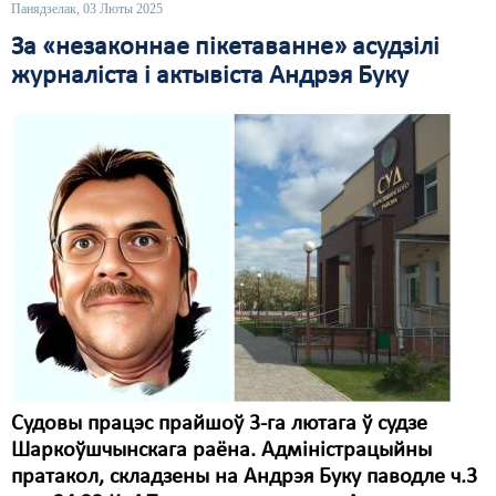
Панядзелак, 03 Люты 2025
За «незаконнае пікетаванне» асудзілі
журналіста і актывіста Андрэя Буку
Судовы працэс прайшоў 3-га лютага ў судзе
Шаркоўшчынскага раёна. Адміністрацыйны
пратакол, складзены на Андрэя Буку паводле ч.3