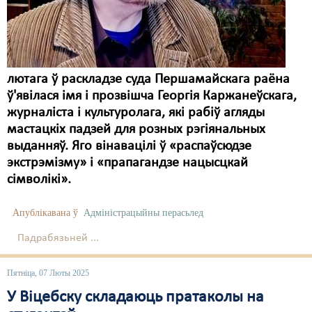
Карная псыхіятрыя
КПЧ ААН
Культурныя правы
лютага ў раскладзе суда Першамайскага раёна
ЛПП
ў'явілася імя і прозвішча Георгія Каржанеўскага,
журналіста і культуролага, які рабіў агляды
Мігранты
мастацкіх падзей для розных рэгіянальных
Мірныя сходы
выданняў. Яго вінавацілі ў «распаўсюдзе
экстрэмізму» і «прапагандзе нацысцкай
Палітвязьні
сімволікі».
Праваабаронцы
Апублікавана ў
Адміністрацыйны перасьлед
Правы дзіцяці
Падрабязьней ...
Пэнітэнцыярная сыстэма
Пятніца, 07 Люты 2025
Распальваньне варожасьці
У Віцебску складаюць пратаколы на
Рознае