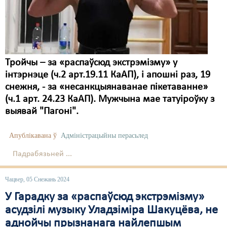
Карная псыхіятрыя
КПЧ ААН
Культурныя правы
Тройчы – за «распаўсюд экстрэмізму» у
ЛПП
інтэрнэце (ч.2 арт.19.11 КаАП), і апошні раз, 19
Мігранты
снежня, - за «несанкцыянаванае пікетаванне»
(ч.1 арт. 24.23 КаАП). Мужчына мае татуіроўку з
Мірныя сходы
выявай "Пагоні".
Палітвязьні
Апублікавана ў
Адміністрацыйны перасьлед
Праваабаронцы
Падрабязьней ...
Правы дзіцяці
Чацвер, 05 Снежань 2024
Пэнітэнцыярная сыстэма
У Гарадку за «распаўсюд экстрэмізму»
Распальваньне варожасьці
асудзілі музыку Уладзіміра Шакуцёва, не
аднойчы прызнанага найлепшым
Рознае