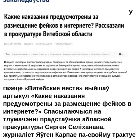
заканадаўства
У
газеце «
Витебские вести» выйшаў
артыкул «Какие наказания
предусмотрены за размещение фейков в
интернете?» Спасылаючыся на
тлумачэнні прадстаўніка абласной
пракуратуры Сяргея Селіханава,
журналіст Яўген Карпас па-свойму трактуе