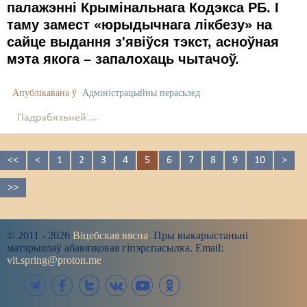
палажэнні Крымінальнага Кодэкса РБ. І
таму замест «юрыдычнага лікбезу» на
сайце выдання з'явіўся тэкст, асноўная
мэта якога – запалохаць чытачоў.
Апублікавана ў
Адміністрацыйны перасьлед
Падрабязьней ...
<<
<
1
2
3
4
5
6
7
8
9
10
>
>>
© 2011 - 2026
Віцебская вясна
. Пры выкарыстаньні
матэрыялаў абавязковая гіпэрспасылка. Email:
vit.spring@proton.me