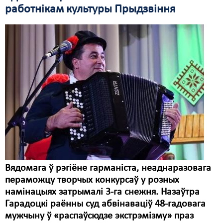
работнікам культуры Прыдзвіння
Свабода слова
Свабода сумленьня
Суд
Сьмяротнае пакараньне
Экалёгія
Правы працоўных
Сацыяльныя правы
Вядомага ў рэгіёне гарманіста, неаднаразовага
пераможцу творчых конкурсаў у розных
намінацыях затрымалі 3-га снежня. Назаўтра
Гарадоцкі раённы суд абвінаваціў 48-гадовага
мужчыну ў «распаўсюдзе экстрэмізму» праз