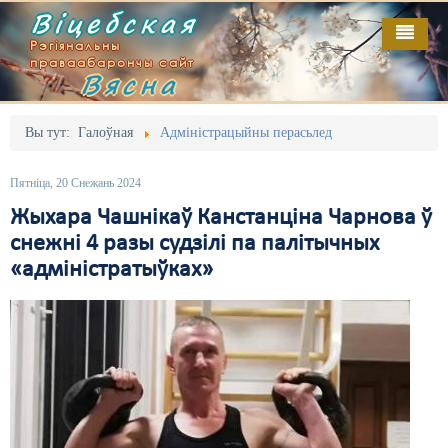
Віцебская
Рэгіянальны
праваабарончы сайт
Вясна
Галоўная
Выданьні
Адміністрацыйны перасьлед
Вы тут:
Галоўная
Адміністрацыйны перасьлед
Відэа
Акцыі
Пятніца, 20 Снежань 2024
Кантакт
Безбар'ернае асяродзьдзе
Жыхара Чашнікаў Канстанціна Чарнова ў
снежні 4 разы судзілі па палітычных
Пра нас
Выбары
«адміністратыўках»
RSS
Грамадзянскія ініцыятывы
Дзяржава
Дыскрымінацыя
Затрыманьні