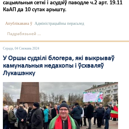
сацыяльныя сеткі і асудзіў паводле ч.2 арт. 19.11
КаАП да 10 сутак арышту.
Апублікавана ў
Адміністрацыйны перасьлед
Падрабязьней ...
Серада, 04 Снежань 2024
У Оршы судзілі блогера, які выкрываў
камунальныя недахопы і ўсхваляў
Лукашэнку