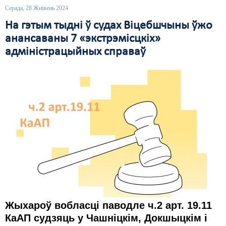
Серада, 28 Жнівень 2024
На гэтым тыдні ў судах Віцебшчыны ўжо
анансаваны 7 «экстрэмісцкіх»
адміністрацыйных справаў
Жыхароў вобласці паводле ч.2 арт. 19.11
КаАП судзяць у
Чашніцкім, Докшыцкім і