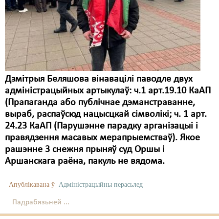
Дзмітрыя Беляшова вінавацілі паводле двух
адміністрацыйных артыкулаў: ч.1 арт.19.10 КаАП
(Прапаганда або публічнае дэманстраванне,
выраб, распаўсюд нацысцкай сімволікі; ч. 1 арт.
24.23 КаАП (Парушэнне парадку арганізацыі і
правядзення масавых мерапрыемстваў). Якое
рашэнне 3 снежня прыняў суд Оршы і
Аршанскага раёна, пакуль не вядома.
Апублікавана ў
Адміністрацыйны перасьлед
Падрабязьней ...