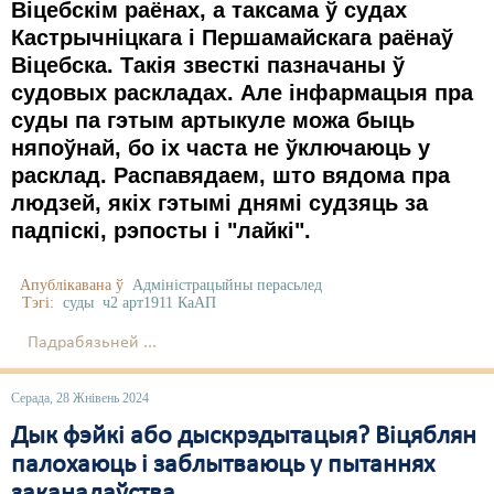
Віцебскім раёнах, а таксама ў судах
Кастрычніцкага і Першамайскага раёнаў
Віцебска. Такія звесткі пазначаны ў
судовых раскладах. Але інфармацыя пра
суды па гэтым артыкуле можа быць
няпоўнай, бо іх часта не ўключаюць у
расклад. Распавядаем, што вядома пра
людзей, якіх гэтымі днямі судзяць за
падпіскі, рэпосты і "лайкі".
Апублікавана ў
Адміністрацыйны перасьлед
Тэгі:
суды
ч2 арт1911 КаАП
Падрабязьней ...
Серада, 28 Жнівень 2024
Дык фэйкі або дыскрэдытацыя? Віцяблян
палохаюць і заблытваюць у пытаннях