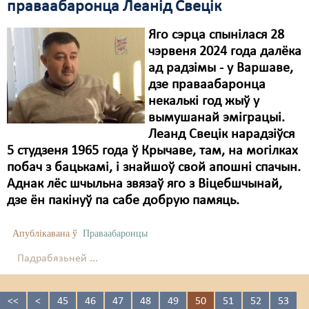
праваабаронца Леанід Свецік
Яго сэрца спынілася 28
чэрвеня 2024 года далёка
ад радзімы - у Варшаве,
дзе праваабаронца
некалькі год жыў у
вымушанай эміграцыі.
Леанд Свецік нарадзіўся
5 студзеня 1965 года ў Крычаве, там, на могілках
побач з бацькамі, і знайшоў свой апошні спачын.
Аднак лёс шчыльна звязаў яго з Віцебшчынай,
дзе ён пакінуў па сабе добрую памяць.
Апублікавана ў
Праваабаронцы
Падрабязьней ...
<<
<
45
46
47
48
49
50
51
52
53