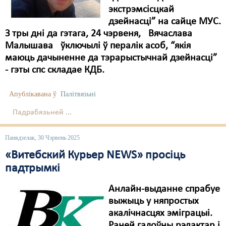
экстрэмсісцкай
дзейнасці” на сайце МУС.
З тры дні да гэтага, 24 чэрвеня, Вячаслава
Малышава ўключылі ў пералік асоб, “якія
маюць дачыненне да тэрарыстычнай дзейнасці”
- гэты спс складае КДБ.
Апублікавана ў
Палітвязьні
Падрабязьней ...
Панядзелак, 30 Чэрвень 2025
«Витебский Курьер NEWS» просіць
падтрымкі
Анлайн-выданне спрабуе
выжыць у няпростых
акалічнасцях эміграцыі.
Раней галоўны рэдактар і