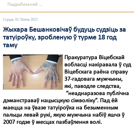
Падрабязьней ...
Серада, 02 Ліпень 2025
Жыхара Бешанковічаў будуць судзіць за
татуіроўку, зробленую ў турме 18 год
таму
Пракуратура Віцебскай
вобласці накіравала ў суд
Віцебскага раёна справу
37-гадовага мужчыны,
які, паводле следства,
“неаднаразова публічна
дэманстраваў нацысцкую сімволіку”. Пад ёй
маецца на ўвазе татуіроўка на безыменным
пальцы левай рукі, якую мужчына набіў яшчэ ў
2007 годзе ў месцах пазбаўлення волі.