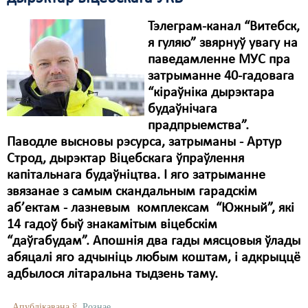
Тэлеграм-канал “Витебск,
я гуляю” звярнуў увагу на
паведамленне МУС пра
затрыманне 40-гадовага
“кіраўніка дырэктара
будаўнічага
прадпрыемства”.
Паводле высновы рэсурса, затрыманы - Артур
Строд, дырэктар Віцебскага ўпраўлення
капітальнага будаўніцтва. І яго затрыманне
звязанае з самым скандальным гарадскім
аб’ектам - лазневым комплексам “Южный”, які
14 гадоў быў знакамітым віцебскім
“даўгабудам”. Апошнія два гады мясцовыя ўлады
абяцалі яго адчыніць любым коштам, і адкрыццё
адбылося літаральна тыдзень таму.
Апублікавана ў
Рознае