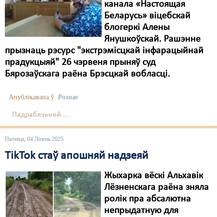
канала «Настоящая
Беларусь» віцебскай
Свабода слова
блогеркі Алены
Свабода сумленьня
Янушкоўскай. Рашэнне
прызнаць рэсурс "экстрэмісцкай інфарацыйнай
Суд
прадукцыяй" 26 чэрвеня прыняў суд
Бярозаўскага раёна Брэсцкай вобласці.
Сьмяротнае пакараньне
Экалёгія
Апублікавана ў
Рознае
Правы працоўных
Падрабязьней ...
Сацыяльныя правы
Пятніца, 04 Ліпень 2025
TikTok стаў апошняй надзеяй
Жыхарка вёскі Альхавік
Лёзненскага раёна зняла
ролік пра абсалютна
непрыдатную для