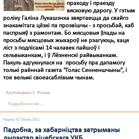
праходу і праезду
вясковую дарогу. У гэтым
роліку Галіна Лукашэнка звяртаецца да свайго
знакамітага цёзкі па прозвішчы - з просьбай, каб
паспрыяў з рамонтам. Бо мясцовыя ўлады на
просьбы мясцовых жыхароў не рэагуюць, хаця
ліст з подпісамі 14 чалавек пайшоў і
сельвыканкам, і ў Лёзненскі райвыканкам.
Пакуль адгукнулася на просьбу пра дапамогу
толькі раённай газета “Голас Сенненшчыны”, і
тое вельмі своеасаблівым чынам.
Апублікавана ў
Рознае
Падрабязьней ...
Чацвер, 03 Ліпень 2025
Падобна, за хабарніцтва затрыманы
дырэктар віцебскага УКБ