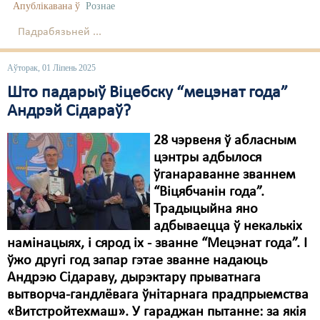
Апублікавана ў
Рознае
Падрабязьней ...
Аўторак, 01 Ліпень 2025
Што падарыў Віцебску “мецэнат года”
Андрэй Сідараў?
28 чэрвеня ў абласным
цэнтры адбылося
ўганараванне званнем
“Віцябчанін года”.
Традыцыйна яно
адбываецца ў некалькіх
намінацыях, і сярод іх - званне “Мецэнат года”. І
ўжо другі год запар гэтае званне надаюць
Андрэю Сідараву, дырэктару прыватнага
вытворча-гандлёвага ўнітарнага прадпрыемства
«Витстройтехмаш». У гараджан пытанне: за якія