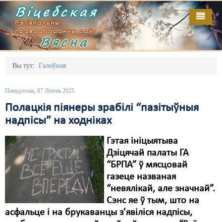
Віцебская
Рэгіянальны
праваабарончы сайт
Вясна
Галоўная
Выданьні
Адміністрацыйны перасьлед
Вы тут:
Галоўная
Відэа
Акцыі
Панядзелак, 07 Ліпень 2025
Кантакт
Безбар'ернае асяродзьдзе
Полацкія піянеры зрабілі “пазітыўныя
надпісы” на ходніках
Пра нас
Выбары
Гэтая ініцыятыва
RSS
Грамадзянскія ініцыятывы
Дзіцячай палаты ГА
Дзяржава
“БРПА” ў мясцовай
газеце названая
Дыскрымінацыя
“невялікай, але значнай”.
Сэнс яе ў тым, што на
Затрыманьні
асфальце і на брукаванцы з’явіліся надпісы,