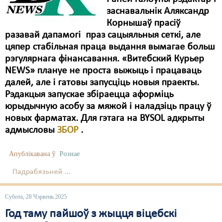
заснавальнік Аляксандр
Корнышаў прасіў
разавай дапамогі праз сацыяльныя сеткі, але
цяпер стабільная праца выдання вымагае больш
рэгулярнага фінансавання. «Витебский Курьер
NEWS» плануе не проста выжыць і працаваць
далей, але і гатовы запусціць новыя праекты.
Рэдакцыя запускае збіраецца аформіць
юрыдычную асобу за мяжой і наладзіць працу ў
новых фарматах. Для гэтага на BYSOL адкрыты
адмысловы
ЗБОР
.
Апублікавана ў
Рознае
Падрабязьней ...
Субота, 28 Чэрвень 2025
Год таму пайшоў з жыцця віцебскі