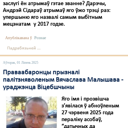
заслугі ён атрымаў гэтае званне? Дарэчы,
Андрэй Сідараў атрымаў яго ўжо трэці раз:
упершыню яго назвалі самым выбітным
мецэнатам у 2017 годзе.
Апублікавана ў
Рознае
Падрабязьней ...
Аўторак, 01 Ліпень 2025
Праваабаронцы прызналі
палітзняволеным Вячаслава Малышава -
ураджэнца Віцебшчыны
Яго імя і прозвішча
з’явілася ў абноўленым
27 чэрвеня 2025 года
пераліку асобаў,
“датычных да