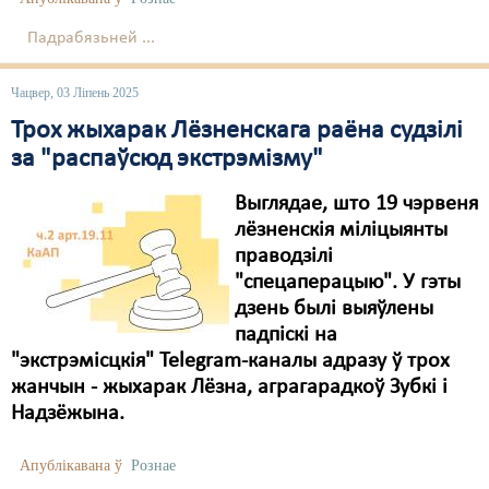
Падрабязьней ...
Чацвер, 03 Ліпень 2025
Трох жыхарак Лёзненскага раёна судзілі
за "распаўсюд экстрэмізму"
Выглядае, што 19 чэрвеня
лёзненскія міліцыянты
праводзілі
"спецаперацыю". У гэты
дзень былі выяўлены
падпіскі на
"экстрэмісцкія" Telegram-каналы адразу ў трох
жанчын - жыхарак Лёзна, аграгарадкоў Зубкі і
Надзёжына.
Апублікавана ў
Рознае