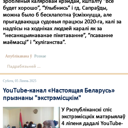
Карная псыхіятрыя
зробленыя каляровай крэйдай, кшталту “Всё
будет хорошо”, “Улыбнись” і гд. Сапраўды,
КПЧ ААН
можна было б бесклапотна ўсміхнуцца, але
прыгадваюцца судовыя працэсы 2020-га, калі за
Культурныя правы
надпісы на ходніках людзей каралі як за
ЛПП
“несанкцыянаванае пікетаванне”, “псаванне
маёмасці” і “хуліганства”.
Мігранты
Апублікавана ў
Рознае
Мірныя сходы
Падрабязьней ...
Палітвязьні
Праваабаронцы
Субота, 05 Ліпень 2025
YouTube-канал «Настоящая Беларусь»
Правы дзіцяці
прызнаны "экстрэмісцкім"
Пэнітэнцыярная сыстэма
У Рэспубліканскі спіс
Распальваньне варожасьці
экстрэмісцкіх матэрыялаў
4 ліпеня дадалі YouTube-
Рознае