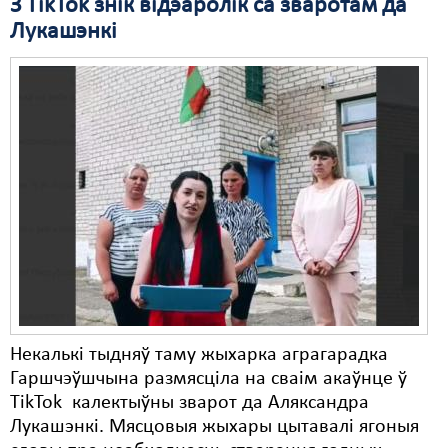
З TikTok знік відэаролік са зваротам да
Лукашэнкі
Некалькі тыдняў таму жыхарка аграгарадка
Гаршчэўшчына размясціла на сваім акаўнце ў
TikTok калектыўны зварот да Аляксандра
Лукашэнкі. Мясцовыя жыхары цытавалі ягоныя