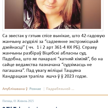
Са звестак у гэтым спісе вынікае, што 42-гадовую
жанчыну асудзілі за “садзеянне экстрэмісцкай
дзейнасці” ( чч. 1 і 2 арт 361-4 КК РБ). Справу
жанчыны разбіраў Віцебскі абласны суд.
Падобна, што яе пакаралі “хатняй хіміяй”, бо на
сайце ведамства пазначана “судзімасць не
пагашана”. Пад увагу міліцыі Таццяна
Кандрацкая трапіла яшчэ ў ў 2023 годзе.
Апублікавана ў
Рознае
Падрабязьней ...
Пятніца, 01 Жнівень 2025