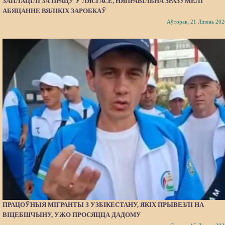
ЗАПЛАЦІЛІ ЗА ПРАЦУ Ў ЛЯСГАСЕ, НЯПРАВІЛЬНА ЗРАЗУМЕЛІ
АБЯЦАННЕ ВЯЛІКІХ ЗАРОБКАЎ
Аўторак, 21 Ліпень 202
ПРАЦОЎНЫЯ МІГРАНТЫ З УЗБІКЕСТАНУ, ЯКІХ ПРЫВЕЗЛІ НА
ВІЦЕБШЧЫНУ, УЖО ПРОСЯЦЦА ДАДОМУ