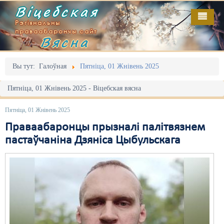
Віцебская
Рэгіянальны
праваабарончы сайт
Вясна
Галоўная
Выданьні
Адміністрацыйны перасьлед
Вы тут:
Галоўная
Пятніца, 01 Жнівень 2025
Відэа
Акцыі
Пятніца, 01 Жнівень 2025 - Віцебская вясна
Кантакт
Безбар'ернае асяродзьдзе
Пятніца, 01 Жнівень 2025
Пра нас
Выбары
Праваабаронцы прызналі палітвязнем
пастаўчаніна Дзяніса Цыбульскага
RSS
Грамадзянскія ініцыятывы
Дзяржава
Дыскрымінацыя
Затрыманьні