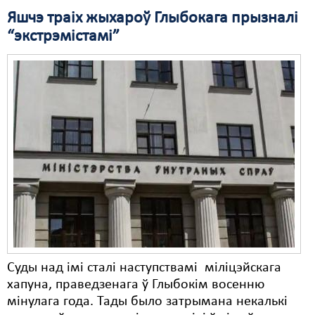
Яшчэ траіх жыхароў Глыбокага прызналі
Свабода слова
“экстрэмістамі”
Свабода сумленьня
Суд
Сьмяротнае пакараньне
Экалёгія
Правы працоўных
Сацыяльныя правы
Суды над імі сталі наступствамі міліцэйскага
хапуна, праведзенага ў Глыбокім восенню
мінулага года. Тады было затрымана некалькі