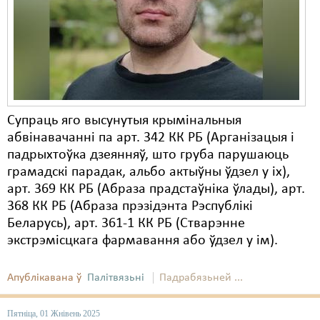
Карная псыхіятрыя
КПЧ ААН
Культурныя правы
ЛПП
Мігранты
Супраць яго высунутыя крымінальныя
абвінавачанні па арт. 342 КК РБ (Арганізацыя і
Мірныя сходы
падрыхтоўка дзеянняў, што груба парушаюць
грамадскі парадак, альбо актыўны ўдзел у іх),
Палітвязьні
арт. 369 КК РБ (Абраза прадстаўніка ўлады), арт.
Праваабаронцы
368 КК РБ (Абраза прэзідэнта Рэспублікі
Беларусь), арт. 361-1 КК РБ (Стварэнне
Правы дзіцяці
экстрэмісцкага фармавання або ўдзел у ім).
Пэнітэнцыярная сыстэма
Апублікавана ў
Палітвязьні
Падрабязьней ...
Распальваньне варожасьці
Пятніца, 01 Жнівень 2025
Рознае