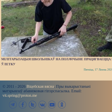
МІЛІТАРЫЗАЦЫЯ ШКОЛЬНІКАЎ НА ПОЛАЧЧЫНЕ ПРАЦЯГВАЕЦЦА 
ЎЛЕТКУ
Пятніца, 17 Ліпень 202
© 2011 - 2026
Віцебская вясна
. Пры выкарыстаньні
матэрыялаў абавязковая гіпэрспасылка. Email:
vit.spring@proton.me