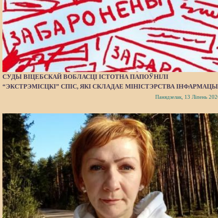
СУДЫ ВІЦЕБСКАЙ ВОБЛАСЦІ ІСТОТНА ПАПОЎНІЛІ
“ЭКСТРЭМІСЦКІ” СПІС, ЯКІ СКЛАДАЕ МІНІСТЭРСТВА ІНФАРМАЦЫ
Панядзелак, 13 Ліпень 202