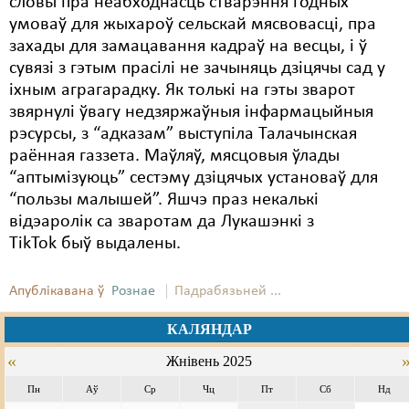
словы пра неабходнасць стварэння годных
умоваў для жыхароў сельскай мясвовасці, пра
захады для замацавання кадраў на весцы, і ў
сувязі з гэтым прасілі не зачыняць дзіцячы сад у
іхным аграгарадку. Як толькі на гэты зварот
звярнулі ўвагу недзяржаўныя інфармацыйныя
рэсурсы, з “адказам” выступіла Талачынская
раённая газзета. Маўляў, мясцовыя ўлады
“аптымізуюць” сестэму дзіцячых установаў для
“пользы малышей”. Яшчэ праз некалькі
відэаролік са зваротам да Лукашэнкі з
TikTok быў выдалены.
Апублікавана ў
Рознае
Падрабязьней ...
КАЛЯНДАР
«
Жнівень 2025
Пн
Аў
Ср
Чц
Пт
Сб
Нд