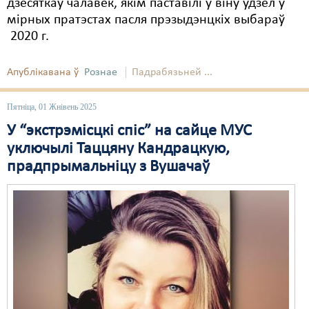
дзесяткаў чалавек, якім паставілі ў віну ўдзел у
мірных пратэстах пасля прэзыдэнцкіх выбараў
2020 г.
Апублікавана ў
Рознае
Падрабязьней ...
Пятніца, 01 Жнівень 2025
У “экстрэмісцкі спіс” на сайце МУС
уключылі Таццяну Кандрацкую,
прадпрымальніцу з Вушачаў