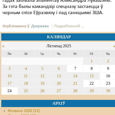
гадах забівала апанентаў Аляксандра Лукашэнкі.
За гэта былы камандзір спецназу застаецца ў
Свабода слова
чорным спісе Еўразвязу і пад санкцыямі ЗША.
Свабода сумленьня
Апублікавана ў
Дзяржава
Падрабязьней ...
Суд
КАЛЯНДАР
Сьмяротнае пакараньне
«
Лістапад 2025
Экалёгія
Пн
Аў
Ср
Чц
Пт
Сб
Нд
Правы працоўных
1
2
3
4
5
6
7
8
9
Сацыяльныя правы
10
11
12
13
14
15
16
17
18
19
20
21
22
23
24
25
26
27
28
29
30
АРХІЎ
Жнівень 2026 (12)