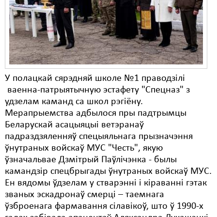
Карная псыхіятрыя
КПЧ ААН
Культурныя правы
ЛПП
У полацкай сярэдняй школе №1 праводзілі
Мігранты
ваенна-патрыятычную эстафету "Спецназ" з
Мірныя сходы
удзелам каманд са школ рэгіёну.
Мерапрыемства адбылося пры падтрымцы
Палітвязьні
Беларускай асацыяцыі ветэранаў
падраздзяленняў спецыяльнага прызначэння
Праваабаронцы
ўнутраных войскаў МУС "Честь", якую
Правы дзіцяці
ўзначальвае Дзмітрый Паўлічэнка - былы
камандзір спецбрыгады ўнутраных войскаў МУС.
Пэнітэнцыярная сыстэма
Ен вядомы ўдзелам у стварэнні і кіраванні гэтак
званых эскадронаў смерці – таемнага
Распальваньне варожасьці
ўзброенага фармавання сілавікоў, што ў 1990-х
Рознае