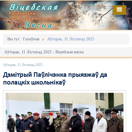
Віцебская
Рэгіянальны
праваабарончы сайт
Вясна
Галоўная
Выданьні
Адміністрацыйны перасьлед
Вы тут:
Галоўная
Аўторак, 11 Лістапад 2025
Відэа
Акцыі
Аўторак, 11 Лістапад 2025 - Віцебская вясна
Кантакт
Безбар'ернае асяродзьдзе
Аўторак, 11 Лістапад 2025
Пра нас
Выбары
Дзмітрый Паўлічэнка прыязжаў да
полацкіх школьнікаў
RSS
Грамадзянскія ініцыятывы
Дзяржава
Дыскрымінацыя
Затрыманьні