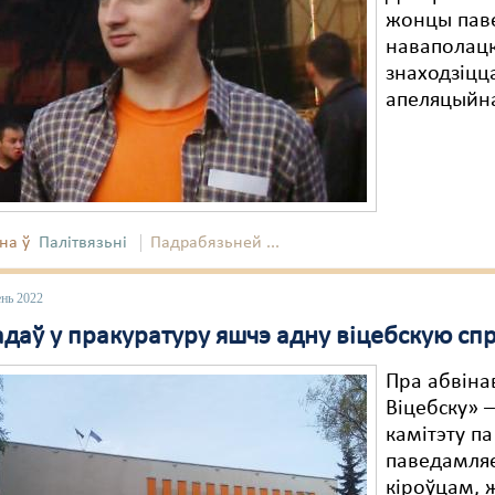
жонцы паве
наваполацк
знаходзіцца
апеляцыйна
на ў
Палітвязьні
Падрабязьней ...
ень 2022
даў у пракуратуру яшчэ адну віцебскую спр
Пра абвіна
Віцебску» 
камітэту па
паведамляе
кіроўцам, 