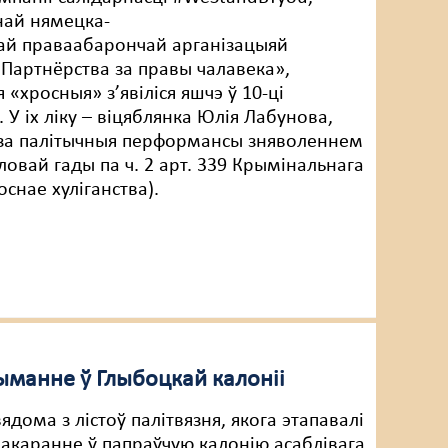
най нямецка-
ай праваабарончай арганізацыяй
– Партнёрства за правы чалавека»,
 «хросныя» з’явіліся яшчэ ў 10-ці
. У іх ліку – віцяблянка Юлія Лабунова,
за палітычныя перформансы зняволеннем
ловай гады па ч. 2 арт. 339 Крымінальнага
оснае хуліганства).
рыманне ў Глыбоцкай калоніі
вядома з лістоў палітвязня, якога этапавалі
акаранне ў папраўчую калонію асаблівага