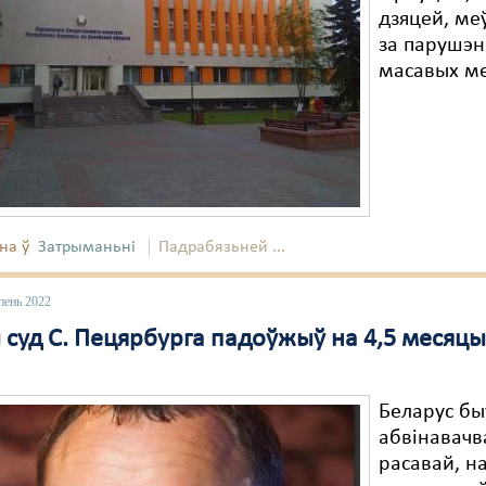
дзяцей, ме
за парушэн
масавых м
на ў
Затрыманьні
Падрабязьней ...
пень 2022
 суд С. Пецярбурга падоўжыў на 4,5 меся
Беларус бы
абвінавачв
расавай, н