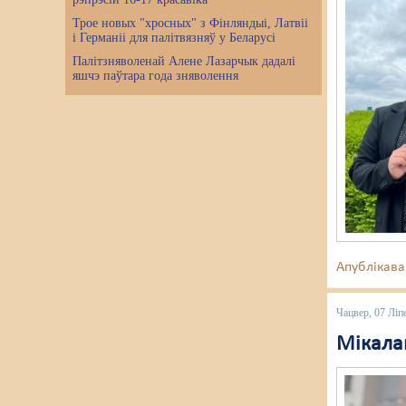
Трое новых "хросных" з Фінляндыі, Латвіі
і Германіі для палітвязняў у Беларусі
Палітзняволенай Алене Лазарчык дадалі
яшчэ паўтара года зняволення
Апублікава
Чацвер, 07 Ліп
Мікалай