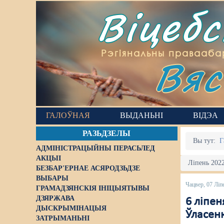
Віцеб
Вяс
Рэгіянальны правааба
ГАЛОЎНАЯ
ВЫДАНЬНІ
ВІДЭА
РАЗЬДЗЕЛЫ
Вы тут:
Г
АДМІНІСТРАЦЫЙНЫ ПЕРАСЬЛЕД
АКЦЫІ
Ліпень 2022
БЕЗБАР'ЕРНАЕ АСЯРОДЗЬДЗЕ
ВЫБАРЫ
Чацвер, 07 Ліп
ГРАМАДЗЯНСКІЯ ІНІЦЫЯТЫВЫ
ДЗЯРЖАВА
6 ліпен
ДЫСКРЫМІНАЦЫЯ
Ўласен
ЗАТРЫМАНЬНІ