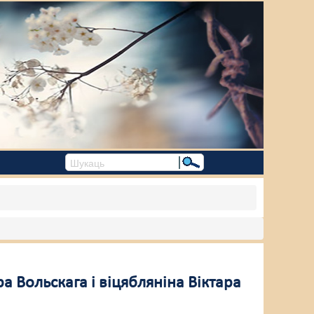
а Вольскага і віцябляніна Віктара