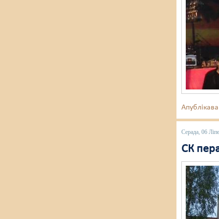
Апублікава
Серада, 06 Ліп
СК пера