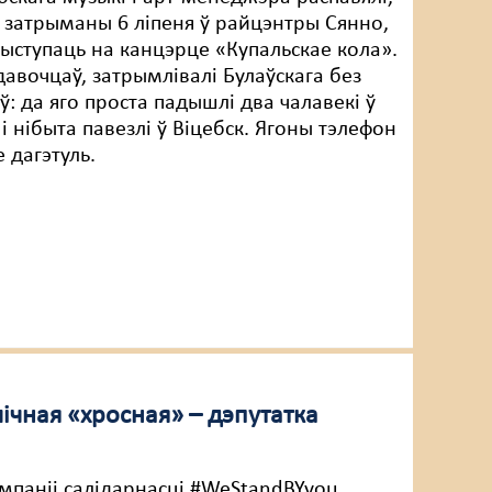
 затрыманы 6 ліпеня ў райцэнтры Сянно,
выступаць на канцэрце «Купальскае кола».
давочцаў, затрымлівалі Булаўскага без
ў: да яго проста падышлі два чалавекі ў
і нібыта павезлі ў Віцебск. Ягоны тэлефон
 дагэтуль.
лічная «хросная» – дэпутатка
мпаніі салідарнасці #WeStandBYyou,