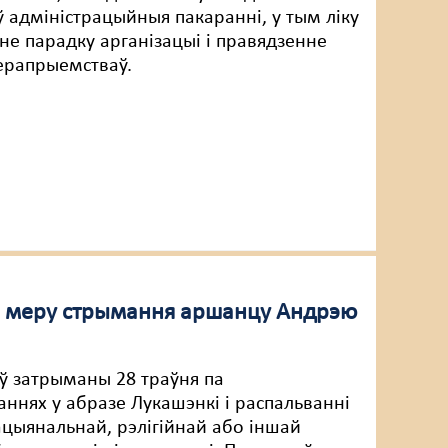
ў адміністрацыйныя пакаранні, у тым ліку
не парадку арганізацыі і правядзенне
ерапрыемстваў.
цы меру стрымання аршанцу Андрэю
ў затрыманы 28 траўня па
аннях у абразе Лукашэнкі і распальванні
ацыянальнай, рэлігійнай або іншай