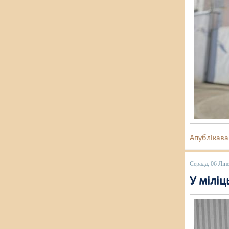
Апублікава
Серада, 06 Ліп
У міліц