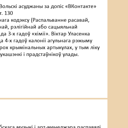
Вольскі асуджаны за допіс «ВКонтакте»
т. 130
ага кодэксу (Распальванне расавай,
ай, рэлігійнай або сацыяльнай
да 3-х гадоў «хіміі». Віктар Уласенка
а 4-х гадоў калоніі агульнага рэжыму
трох крымінальных артыкулах, у тым ліку
укашэнкі і прадстаўнікоў улады.
бскага музыкі і арт-менеджэра распавялі,