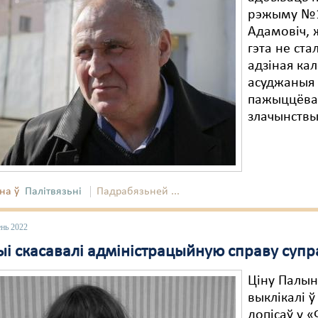
рэжыму №1
Адамовіч, 
гэта не ста
адзіная ка
асуджаныя 
пажыццёваг
злачынствы
на ў
Палітвязьні
Падрабязьней ...
ень 2022
ыі скасавалі адміністрацыйную справу супр
Ціну Палын
выклікалі ў
допісаў у «