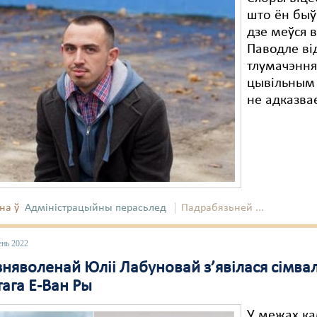
што ён быў
дзе меўся 
Паводле ві
тлумачэння
цывільным 
не адказвае
на ў
Адміністрацыйны перасьлед
Падрабязьней ...
ень 2022
зняволенай Юліі Лабуновай з’явілася сімва
ага Е-Ван Ры
У межах ка