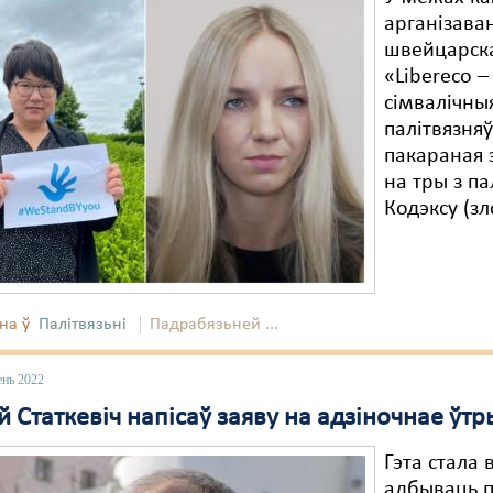
арганізава
швейцарск
«Libereco 
сімвалічныя
палітвязняў
пакараная 
на тры з па
Кодэксу (зл
на ў
Палітвязьні
Падрабязьней ...
ень 2022
 Статкевіч напісаў заяву на адзіночнае ўт
Гэта стала 
адбываць п