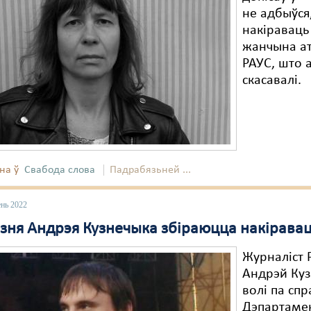
не адбыўся
накіраваць
жанчына ат
РАУС, што 
скасавалі.
на ў
Свабода слова
Падрабязьней ...
ень 2022
язня Андрэя Кузнечыка збіраюцца накірава
Журналіст 
Андрэй Куз
волі па спр
Дэпартаме