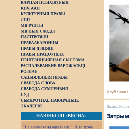
КАРНАЯ ПСЫХІЯТРЫЯ
КПЧ ААН
КУЛЬТУРНЫЯ ПРАВЫ
ЛПП
МІГРАНТЫ
МІРНЫЯ СХОДЫ
ПАЛІТВЯЗЬНІ
ПРАВААБАРОНЦЫ
ПРАВЫ ДЗІЦЯЦІ
ПРАВЫ ПРАЦОЎНЫХ
ПЭНІТЭНЦЫЯРНАЯ СЫСТЭМА
РАСПАЛЬВАНЬНЕ ВАРОЖАСЬЦІ
РОЗНАЕ
САЦЫЯЛЬНЫЯ ПРАВЫ
СВАБОДА СЛОВА
СВАБОДА СУМЛЕНЬНЯ
Апублікава
СУД
СЬМЯРОТНАЕ ПАКАРАНЬНЕ
ЭКАЛЁГІЯ
Чацвер, 07 Ліп
НАВІНЫ ПЦ «ВЯСНА»
Затрым
"Не вызваляе ад адказнасці". Што трэба