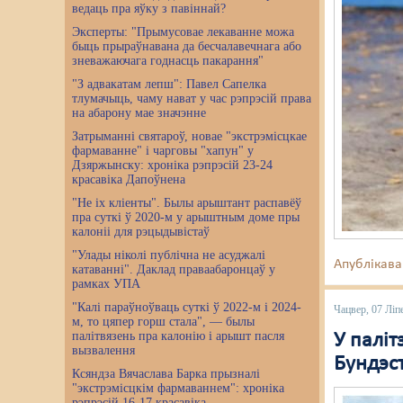
ведаць пра яўку з павіннай?
Эксперты: "Прымусовае лекаванне можа
быць прыраўнавана да бесчалавечнага або
зневажаючага годнасць пакарання"
"З адвакатам лепш": Павел Сапелка
тлумачыць, чаму нават у час рэпрэсій права
на абарону мае значэнне
Затрыманні святароў, новае "экстрэмісцкае
фармаванне" і чарговы "хапун" у
Дзяржынску: хроніка рэпрэсій 23-24
красавіка Дапоўнена
"Не іх кліенты". Былы арыштант распавёў
пра суткі ў 2020-м у арыштным доме пры
калоніі для рэцыдывістаў
"Улады ніколі публічна не асуджалі
Апублікава
катаванні". Даклад праваабаронцаў у
рамках УПА
"Калі параўноўваць суткі ў 2022-м і 2024-
Чацвер, 07 Ліп
м, то цяпер горш стала", — былы
палітвязень пра калонію і арышт пасля
У паліт
вызвалення
Бундэст
Ксяндза Вячаслава Барка прызналі
"экстрэмісцкім фармаваннем": хроніка
рэпрэсій 16-17 красавіка