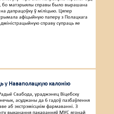
, бо матэрыялы справы было вырашана
 на дапрацоўку ў міліцыю. Цяпер
рымала афіцыйную паперу з Полацкага
адміністрацыйную справу супраць яе
ць у Наваполацкую калонію
Радыё Свабода, ураджэнец Віцебску
нечык, асуджаны да 6 гадоў пазбаўлення
аве аб экстрэмісцкім фармаванні. З
нту выканання пакаранняў МУС ягонай