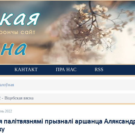
ская
на
рончы сайт
КАНТАКТ
ПРА НАС
RSS
алоўная
 - Віцебская вясна
ень 2022
я палітвязнямі прызналі аршанца Аляксандр
ку