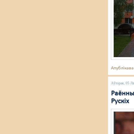
Апублікава
Аўторак, 05 Лі
Раённы
Рускіх