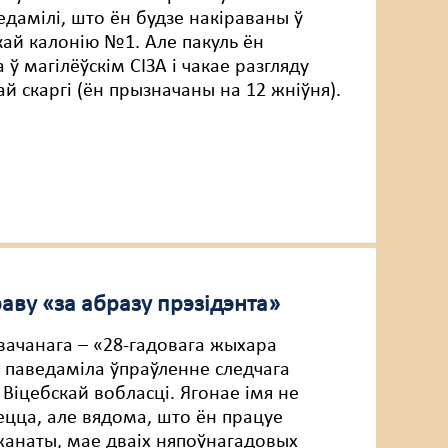
дамілі, што ён будзе накіраваны ў
ай калонію №1. Але пакуль ён
 ў магілёўскім СІЗА і чакае разгляду
й скаргі (ён прызначаны на 12 жніўня).
аву «за абразу прэзідэнта»
вачанага – «28-гадовага жыхара
– паведаміла ўпраўленне следчага
 Віцебскай вобласці. Ягонае імя не
цца, але вядома, што ён працуе
жанаты, мае дваіх няпоўнагадовых