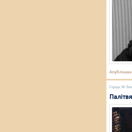
Апублікава
Серада, 06 Ліп
Палітв