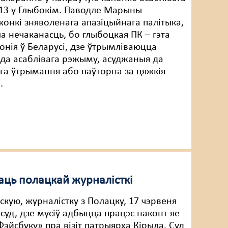
3 у Глыбокім. Паводле Марыны
жонкі зняволенага апазіцыйнага палітыка,
ла нечаканасць, бо глыбоцкая ПК – гэта
лонія ў Беларусі, дзе ўтрымліваюцца
да асаблівага рэжыму, асуджаныя да
а ўтрымання або паўторна за цяжкія
.
аць полацкай журналісткі
скую, журналістку з Полацку, 17 чэрвеня
 суд, дзе мусіў адбыцца працэс наконт яе
Фэйсбуку» пра візіт патрыярха Кірыла. Суд