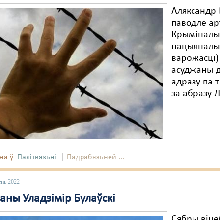
Аляксандр 
паводле ар
Крымінальн
нацыянальн
варожасці) 
асуджаны д
адразу па 
за абразу Л
на ў
Палітвязьні
Падрабязьней ...
ень 2022
аны Уладзімір Булаўскі
Сябры віце