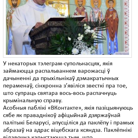
У некаторых тэлеграм-супольнасцях, якія
займаюцца распальваннем варожасці ў
дачыненні да прыхільнікаў дэмакратычных
пераменаў, сінхронна з’явіліся звесткі пра тое,
што супраць святара вось-вось распачнуць
крымінальную справу.
Асобныя паблікі «ВКонтакте», якія пазіцыянуюць
сябе як праваднікоў афіцыйнай дзяржаўнай
палітыкі Беларусі, апусціліся да паклёпу і прамых
абразаў на адрас віцебскага ксяндза. Паклёпнікі
відавочна карыстаюцца тым, што