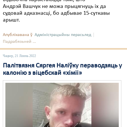
Андрэй Вашчук не можа прыцягнуць іх да
судовай адказнасці, бо адбывае 15-суткавы
арышт.
Апублікавана ў
Адміністрацыйны перасьлед
Падрабязьней ...
Чацвер, 21 Ліпень 2022
Палітвязня Сяргея Наліўку пераводзяць у
калонію з віцебскай «хіміі»