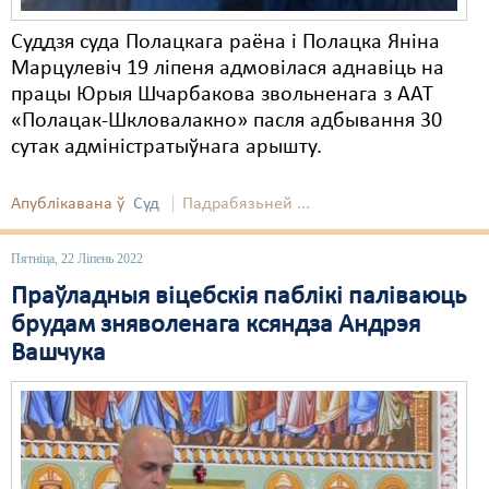
Cуддзя суда Полацкага раёна і Полацка Яніна
Марцулевіч 19 ліпеня адмовілася аднавіць на
працы Юрыя Шчарбакова звольненага з ААТ
«Полацак-Шкловалакно» пасля адбывання 30
сутак адміністратыўнага арышту.
Апублікавана ў
Суд
Падрабязьней ...
Пятніца, 22 Ліпень 2022
Праўладныя віцебскія паблікі паліваюць
брудам зняволенага ксяндза Андрэя
Вашчука