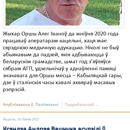
Жыхар Оршы Алег Іваноў да жніўня 2020 года
працаваў аператарам кацельні, хаця мае
сярэднюю медычную адукацыю. Ніколі не быў
абыякавым да падзей, якія адбываюцца ў
беларускім грамадстве, шмат год з’яўляўся
сябрам АГП, удзельнічаў у аднаўленні памяці
знакавага для Оршы месца – Кабыляцкай гары,
дзе ў сталінскія часы хавалі ахвяраў масавых
рэпрэсій.
Апублікавана ў
Палітвязьні
Падрабязьней ...
Нядзеля, 24 Ліпень 2022
Ксяндза Андрэя Вашчука асудзілі ў