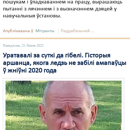
пошукам і ўладкаваннем на працу, вырашаюць
пытанні з лячэннем і з вызначэннем дзяцей у
навучальныя ўстановы.
Апублікавана ў
Мігранты
Падрабязьней ...
Панядзелак, 25 Ліпень 2022
Уратавалі за суткі да гібелі. Гісторыя
аршанца, якога ледзь не забілі амапаўцы
ў жніўні 2020 года