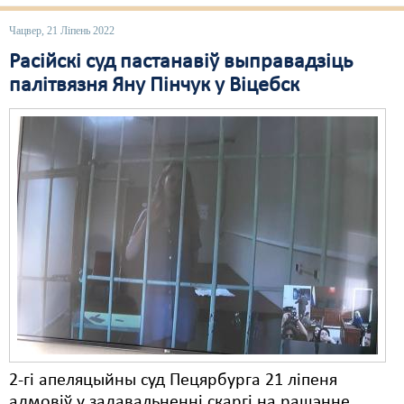
Чацвер, 21 Ліпень 2022
Расійскі суд пастанавіў выправадзіць
палітвязня Яну Пінчук у Віцебск
2-гі апеляцыйны суд Пецярбурга 21 ліпеня
адмовіў у задавальненні скаргі на рашэнне