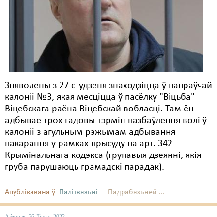
Карная псыхіятрыя
КПЧ ААН
Культурныя правы
ЛПП
Мігранты
Зняволены з 27 студзеня знаходзіцца ў папраўчай
калоніі №3, якая месціцца ў пасёлку "Віцьба"
Мірныя сходы
Віцебскага раёна Віцебскай вобласці. Там ён
Палітвязьні
адбывае трох гадовы тэрмін пазбаўлення волі ў
калоніі з агульным рэжымам адбывання
Праваабаронцы
пакарання у рамках прысуду па арт. 342
Крымінальнага кодэкса (групавыя дзеянні, якія
Правы дзіцяці
груба парушаюць грамадскі парадак).
Пэнітэнцыярная сыстэма
Апублікавана ў
Палітвязьні
Падрабязьней ...
Распальваньне варожасьці
Рознае
Аўторак, 26 Ліпень 2022