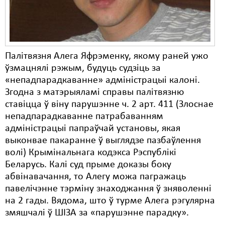
Палітвязня Алега Яфрэменку, якому раней ужо
ўзмацнялі рэжым, будуць судзіць за
«непадпарадкаванне» адміністрацыі калоні.
Згодна з матэрыяламі справы палітвязню
ставіцца ў віну парушэнне ч. 2 арт. 411 (Злоснае
непадпарадкаванне патрабаванням
адміністрацыі папраўчай установы, якая
выконвае пакаранне ў выглядзе пазбаўлення
волі) Крымінальнага кодэкса Рэспублікі
Беларусь. Калі суд прыме доказы боку
абвінавачання, то Алегу можа пагражаць
павелічэнне тэрміну знаходжання ў зняволенні
на 2 гады. Вядома, што ў турме Алега рэгулярна
змяшчалі ў ШІЗА за «парушэнне парадку».