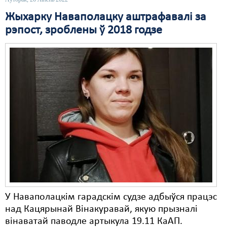
Жыхарку Наваполацку аштрафавалі за
Свабода слова
рэпост, зроблены ў 2018 годзе
Свабода сумленьня
Суд
Сьмяротнае пакараньне
Экалёгія
Правы працоўных
Сацыяльныя правы
У Наваполацкім гарадскім судзе адбыўся працэс
над Кацярынай Вінакуравай, якую прызналі
вінаватай паводле артыкула 19.11 КаАП.