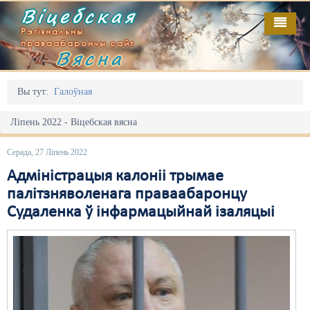
Віцебская
Рэгіянальны
праваабарончы сайт
Вясна
Галоўная
Выданьні
Адміністрацыйны перасьлед
Вы тут:
Галоўная
Відэа
Акцыі
Ліпень 2022 - Віцебская вясна
Кантакт
Безбар'ернае асяродзьдзе
Серада, 27 Ліпень 2022
Пра нас
Выбары
Адміністрацыя калоніі трымае
палітзняволенага праваабаронцу
RSS
Грамадзянскія ініцыятывы
Судаленка ў інфармацыйнай ізаляцыі
Дзяржава
Дыскрымінацыя
Затрыманьні