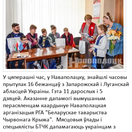
У цяперашні час, у Наваполацку, знайшлі часовы
прытулак 16 бежанцаў з Запарожскай і Луганскай
абласцей Украіны. Гэта 11 дарослых і 5
дзяцей. Аказанне дапамогі вымушаным
перасяленцам каардынуе Наваполацкая
арганізацыя РГА "Беларускае таварыства
Чырвонага Крыжа". Мясцовыя ўлады і
спецыялісты БТЧК дапамагаюць украінцам з