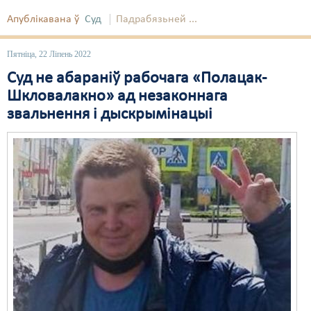
Апублікавана ў
Суд
Падрабязьней ...
Пятніца, 22 Ліпень 2022
Суд не абараніў рабочага «Полацак-
Шкловалакно» ад незаконнага
звальнення і дыскрымінацыі