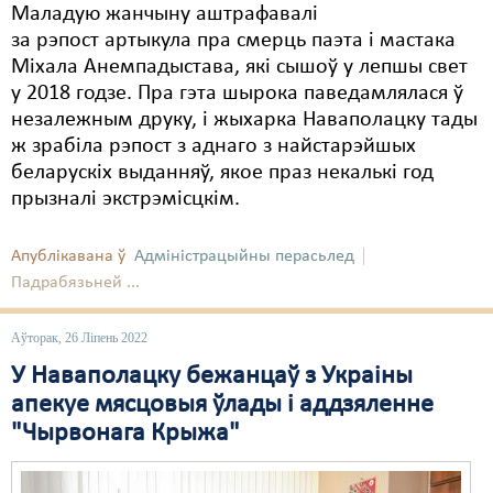
Маладую жанчыну аштрафавалі
за рэпост артыкула пра смерць паэта і мастака
Міхала Анемпадыстава, які сышоў у лепшы свет
у 2018 годзе. Пра гэта шырока паведамлялася ў
незалежным друку, і жыхарка Наваполацку тады
ж зрабіла рэпост з аднаго з найстарэйшых
беларускіх выданняў, якое праз некалькі год
прызналі экстрэмісцкім.
Апублікавана ў
Адміністрацыйны перасьлед
Падрабязьней ...
Аўторак, 26 Ліпень 2022
У Наваполацку бежанцаў з Украіны
апекуе мясцовыя ўлады і аддзяленне
"Чырвонага Крыжа"