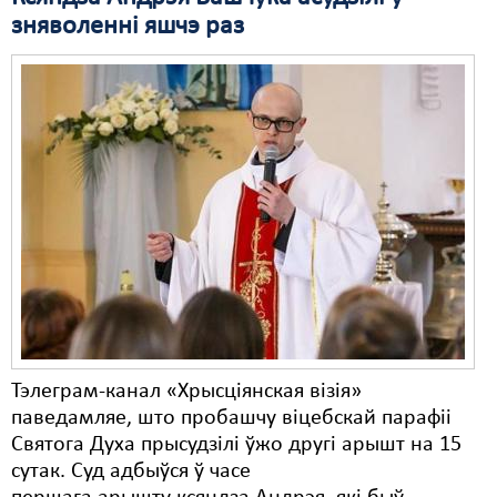
зняволенні яшчэ раз
Тэлеграм-канал «Хрысціянская візія»
паведамляе, што пробашчу віцебскай парафіі
Святога Духа прысудзілі ўжо другі арышт на 15
сутак. Суд адбыўся ў часе