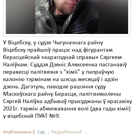
У Віцебску, у судзе Чыгуначнага раёну
Віцебску прайшоў працэс над фігурантам
берасцейскай «карагоднай справы» Сяргеем
Наліўкам. Суддзя Дзяніс Аляксеенка пастанавіў
перавесці палітвязня з "хіміі" у папраўчую
калонію тэрмінам на шэсць месяцаў і адзін
дзень. Дагэтуль, паводле рашэння суду
Маскоўскага раёну Берасця, палітзняволены
Сяргей Наліўка адбываў прысуджаны ў красавіку
2021г. тэрмін абмежавання волі (два гады хіміі)
у віцебскай ПУАТ №9.
Апублікавана ў
Суд
Падрабязьней ...