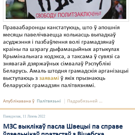
Праваабаронцы канстатуюць, што ў апошнія
месяцы павелічваецца колькасць выпадкаў
асуджэння і пазбаўлення волі грамадзянаў
краіны па шэрагу дыфамацыйных артыкулах
Крымінальнага кодэкса, а таксама ў сувязі са
знявагай дзяржаўных сімвалаў Рэспублікі
Беларусь. Амаль штодня грамадскія арганізацыі
выступаюць з
заявамі
ў якіх прызнаюць
беларускіх грамадзян палітвязнямі.
Апублікавана ў
Палітвязьні
Падрабязьней ...
Панядзелак, 11 Ліпень 2022
МЗС выклікаў пасла Швецыі па справе
ўдзельнікаў пратэстаў з Віцебска