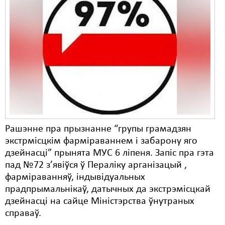
Рашэнне пра прызнанне “групы грамадзян
экстрмісцкім фарміраваннем і забарону яго
дзейнасці” прынята МУС 6 ліпеня. Запіс пра гэта
пад №72 з’явіўся ў Пераліку арганізацый ,
фарміраванняў, індывідуальных
прадпрымальнікаў, датычных да экстрэмісцкай
дзейнасці на сайце Міністэрства ўнутраных
справаў.