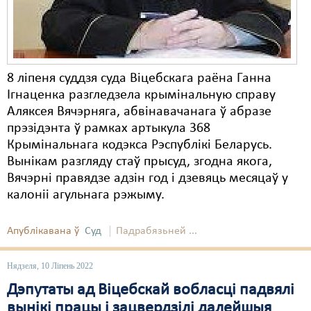
8 ліпеня суддзя суда Віцебскага раёна Ганна
Ігнаценка разгледзела крымінальную справу
Аляксея Вячэрняга, абвінавачанага ў абразе
прэзідэнта ў рамках артыкула 368
Крымінальнага кодэкса Рэспублікі Беларусь.
Вынікам разгляду стаў прысуд, згодна якога,
Вячэрні правядзе адзін год і дзевяць месяцаў у
калоніі агульнага рэжыму.
Апублікавана ў
Суд
Падрабязьней ...
Нядзеля, 10 Ліпень 2022
Дэпутаты ад Віцебскай вобласці падвялі
вынікі працы і зацвердзілі далейшыя