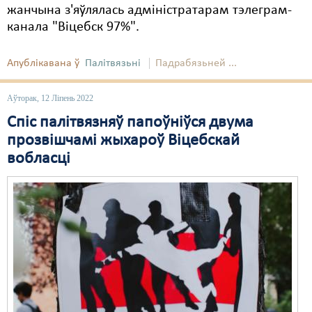
жанчына з'яўлялась адміністратарам тэлеграм-
канала "Віцебск 97%".
Апублікавана ў
Палітвязьні
Падрабязьней ...
Аўторак, 12 Ліпень 2022
Спіс палітвязняў папоўніўся двума
прозвішчамі жыхароў Віцебскай
вобласці