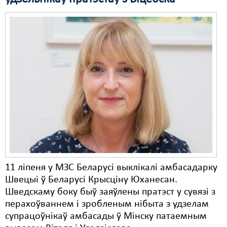
11 ліпеня у МЗС Беларусі выклікалі амбасадарку
Швецыі ў Беларусі Крысціну Юханесан.
Шведскаму боку быў заяўлены пратэст у сувязі з
перахоўваннем і зробленым нібыта з удзелам
супрацоўнікаў амбасады ў Мінску патаемным