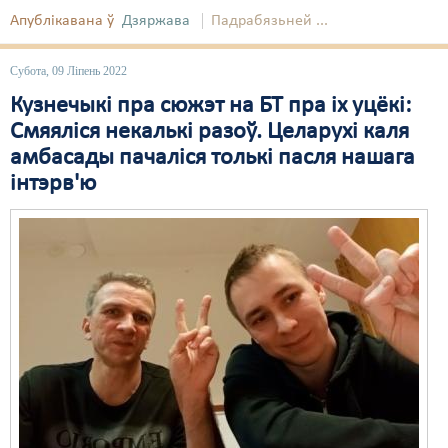
Апублікавана ў
Дзяржава
Падрабязьней ...
Субота, 09 Ліпень 2022
Кузнечыкі пра сюжэт на БТ пра іх уцёкі:
Смяяліся некалькі разоў. Целарухі каля
амбасады пачаліся толькі пасля нашага
інтэрв'ю