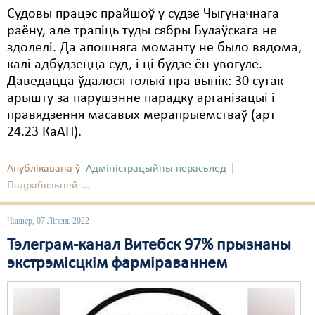
Судовы працэс прайшоў у судзе Чыгуначнага
раёну, але трапіць туды сябры Булаўскага не
здолелі. Да апошняга моманту не было вядома,
калі адбудзецца суд, і ці будзе ён увогуле.
Даведацца ўдалося толькі пра вынік: 30 сутак
арышту за парушэнне парадку арганізацыі і
правядзення масавых мерапрыемстваў (арт
24.23 КаАП).
Апублікавана ў
Адміністрацыйны перасьлед
Падрабязьней ...
Чацвер, 07 Ліпень 2022
Тэлеграм-канал Витебск 97% прызнаны
экстрэмісцкім фарміраваннем