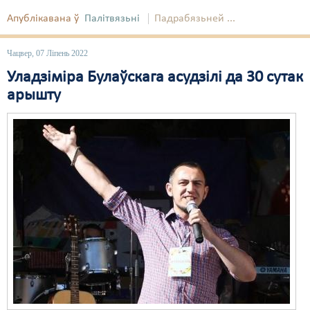
Апублікавана ў
Палітвязьні
Падрабязьней ...
Чацвер, 07 Ліпень 2022
Уладзіміра Булаўскага асудзілі да 30 сутак
арышту