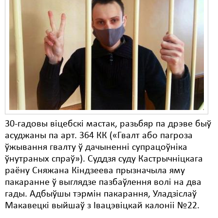
30-гадовы віцебскі мастак, разьбяр па дрэве быў
асуджаны па арт. 364 КК («Гвалт або пагроза
ўжывання гвалту ў дачыненні супрацоўніка
ўнутраных спраў»). Суддзя суду Кастрычніцкага
раёну Сняжана Кіндзеева прызначыла яму
пакаранне ў выглядзе пазбаўлення волі на два
гады. Адбыўшы тэрмін пакарання, Уладзіслаў
Макавецкі выйшаў з Івацэвіцкай калоніі №22.