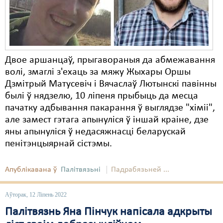
Карная псыхіятрыя
КПЧ ААН
Культурныя правы
Двое аршанцаў, прыгавораныя да абмежавання
ЛПП
волі, змаглі з'ехаць за мяжу Жыхары Оршы
Мігранты
Дзмітрый Матусевіч і Вячаслаў Лютынскі павінны
былі ў нядзелю, 10 ліпеня прыбыць да месца
Мірныя сходы
пачатку адбывання пакарання ў выглядзе "хіміі",
але замест гэтага апынуліся ў іншай краіне, дзе
Палітвязьні
яны апынуліся ў недасяжнасці беларускай
Праваабаронцы
пенітэнцыярнай сістэмы.
Правы дзіцяці
Апублікавана ў
Палітвязьні
Падрабязьней ...
Пэнітэнцыярная сыстэма
Аўторак, 12 Ліпень 2022
Распальваньне варожасьці
Палітвязнь Яна Пінчук напісала адкрыты
Рознае