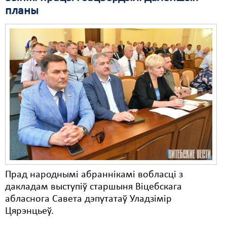
планы
Прад народнымі абраннікамі вобласці з
дакладам выступіў старшыня Віцебскага
абласнога Савета дэпутатаў Уладзімір
Цярэнцьеў.