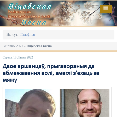
Віцебская
Рэгіянальны
праваабарончы сайт
Вясна
Галоўная
Выданьні
Адміністрацыйны перасьлед
Вы тут:
Галоўная
Відэа
Акцыі
Ліпень 2022 - Віцебская вясна
Кантакт
Безбар'ернае асяродзьдзе
Серада, 13 Ліпень 2022
Пра нас
Выбары
Двое аршанцаў, прыгавораныя да
абмежавання волі, змаглі з'ехаць за
RSS
Грамадзянскія ініцыятывы
мяжу
Дзяржава
Дыскрымінацыя
Затрыманьні