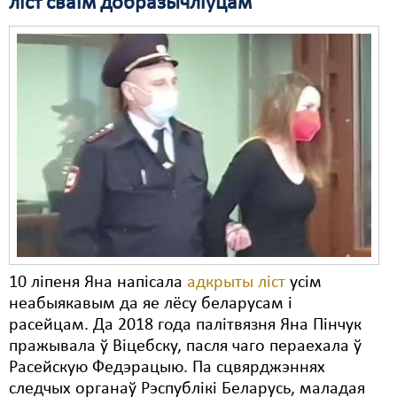
ліст сваім добразычліўцам
Свабода слова
Свабода сумленьня
Суд
Сьмяротнае пакараньне
Экалёгія
Правы працоўных
Сацыяльныя правы
10 ліпеня Яна напісала
адкрыты ліст
усім
неабыякавым да яе лёсу беларусам і
расейцам. Да 2018 года палітвязня Яна Пінчук
пражывала ў Віцебску, пасля чаго пераехала ў
Расейскую Федэрацыю. Па сцвярджэннях
следчых органаў Рэспублікі Беларусь, маладая