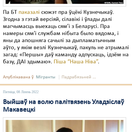
Па БТ
паказалі
сюжэт пра ўцёкі Кузнечыкаў.
Згодна з гэтай версіяй, сілавікі і ўлады далі
магчымасць выехаць сям’і з Беларусі. Пра
намеры сям'і службам нібыта было вядома, і
яны да апошняга сачылі за дыпламатычным
аўто, у якім везлі Кузнечыкаў, пакуль не атрымалі
загад: «Першы» даў каманду адпускаць, ідзём на
базу, ДАІ здымаю».
Піша “Наша Ніва”
.
Апублікавана ў
Мігранты
Падрабязьней ...
Пятніца, 08 Ліпень 2022
Выйшаў на волю палітвязень Уладзіслаў
Макавецкі