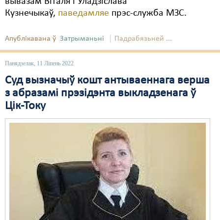
вывазам Віталя і Уладзіслава
Кузнечыкаў,
паведамляе
прэс-служба МЗС.
Апублікавана ў
Затрыманьні
Падрабязьней ...
Панядзелак, 11 Ліпень 2022
Суд вызначыў кошт антываеннага верша
з абразамі прэзідэнта выкладзенага ў
Цік-Току