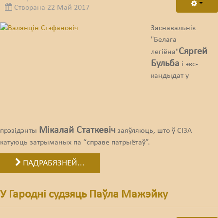
Створана 22 Май 2017
Заснавальнік
"Белага
Сяргей
легіёна"
Бульба
і экс-
кандыдат у
Мікалай Статкевіч
прэзідэнты
заяўляюць, што ў СІЗА
катуюць затрыманых па “справе патрыётаў”.
ПАДРАБЯЗНЕЙ...
У Гародні судзяць Паўла Мажэйку