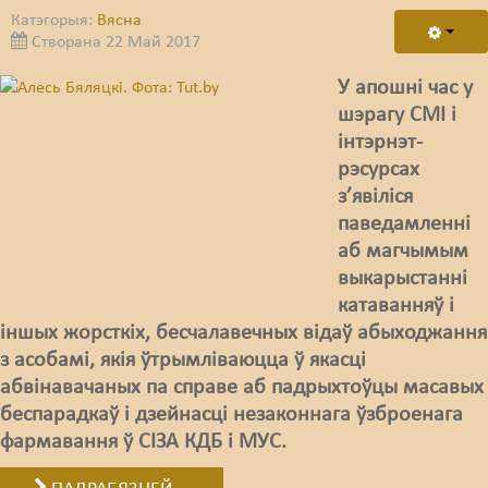
Катэгорыя:
Вясна
Створана 22 Май 2017
У апошні час у
шэрагу СМІ і
інтэрнэт-
рэсурсах
з’явіліся
паведамленні
аб магчымым
выкарыстанні
катаванняў і
іншых жорсткіх, бесчалавечных відаў абыходжання
з асобамі, якія ўтрымліваюцца ў якасці
абвінавачаных па справе аб падрыхтоўцы масавых
беспарадкаў і дзейнасці незаконнага ўзброенага
фармавання ў СІЗА КДБ і МУС.