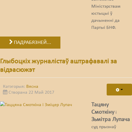
Міністэрствам
юстыцыі ў
дачыненні да
Партыі БНФ.
ПАДРАБЯЗНЕЙ...
Глыбоцкіх журналістаў аштрафавалі за
відэасюжэт
Катэгорыя:
Вясна
Створана 22 Май 2017
Тацяну
Смоткіну
і
Зьмітра Лупача
суд прызнаў