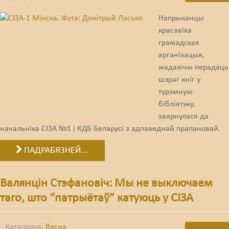
Напрыканцы
красавіка
грамадская
арганізацыя,
жадаючы перадаць
шэраг кніг у
турэмную
бібліятэку,
звярнулася да
начальніка СІЗА №1 і КДБ Беларусі з адпаведнай прапановай.
ПАДРАБЯЗНЕЙ...
Валянцін Стэфановіч: Мы не выключаем
таго, што “патрыётаў” катуюць у СІЗА
Катэгорыя:
Вясна