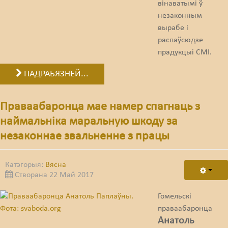
вінаватымі ў
незаконным
вырабе і
распаўсюдзе
прадукцыі СМІ.
ПАДРАБЯЗНЕЙ...
Праваабаронца мае намер спагнаць з
наймальніка маральную шкоду за
незаконнае звальненне з працы
Катэгорыя:
Вясна
Створана 22 Май 2017
Гомельскі
праваабаронца
Анатоль