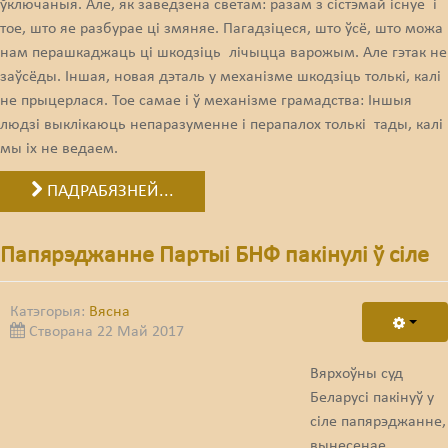
ўключаныя. Але, як заведзена светам: разам з сістэмай існуе і
тое, што яе разбурае ці змяняе. Пагадзіцеся, што ўсё, што можа
нам перашкаджаць ці шкодзіць лічыцца варожым. Але гэтак не
заўсёды. Іншая, новая дэталь у механізме шкодзіць толькі, калі
не прыцерлася. Тое самае і ў механізме грамадства: Іншыя
людзі выклікаюць непаразуменне і перапалох толькі тады, калі
мы іх не ведаем.
ПАДРАБЯЗНЕЙ...
Папярэджанне Партыі БНФ пакінулі ў сіле
Катэгорыя:
Вясна
Створана 22 Май 2017
Вярхоўны суд
Беларусі пакінуў у
сіле папярэджанне,
вынесенае