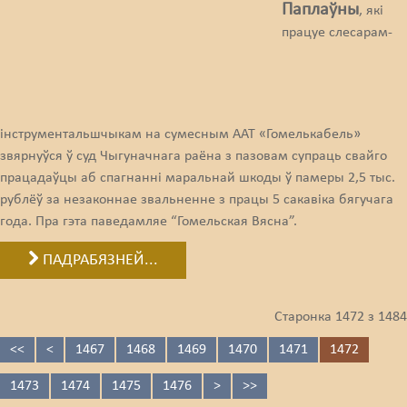
Паплаўны
, які
працуе слесарам-
інструментальшчыкам на сумесным ААТ «Гомелькабель»
звярнуўся ў суд Чыгуначнага раёна з пазовам супраць свайго
працадаўцы аб спагнанні маральнай шкоды ў памеры 2,5 тыс.
рублёў за незаконнае звальненне з працы 5 сакавіка бягучага
года. Пра гэта паведамляе “Гомельская Вясна”.
ПАДРАБЯЗНЕЙ...
Старонка 1472 з 1484
<<
<
1467
1468
1469
1470
1471
1472
1473
1474
1475
1476
>
>>