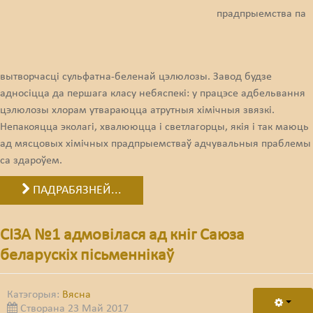
прадпрыемства па
Свабода слова
Свабода сумленьня
вытворчасці сульфатна-беленай цэлюлозы. Завод будзе
Суд
адносіцца да першага класу небяспекі: у працэсе адбельвання
Сьмяротнае пакараньне
цэлюлозы хлорам утвараюцца атрутныя хімічныя звязкі.
Непакояцца эколагі, хвалююцца і светлагорцы, якія і так маюць
Экалёгія
ад мясцовых хімічных прадпрыемстваў адчувальныя праблемы
са здароўем.
Правы працоўных
ПАДРАБЯЗНЕЙ...
Сацыяльныя правы
СІЗА №1 адмовілася ад кніг Саюза
беларускіх пісьменнікаў
Катэгорыя:
Вясна
Створана 23 Май 2017