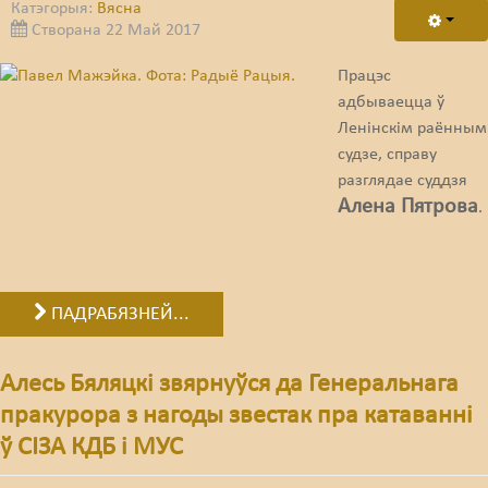
Катэгорыя:
Вясна
Створана 22 Май 2017
Працэс
адбываецца ў
Ленінскім раённым
судзе, справу
разглядае суддзя
Алена Пятрова
.
ПАДРАБЯЗНЕЙ...
Алесь Бяляцкі звярнуўся да Генеральнага
пракурора з нагоды звестак пра катаванні
ў СІЗА КДБ і МУС