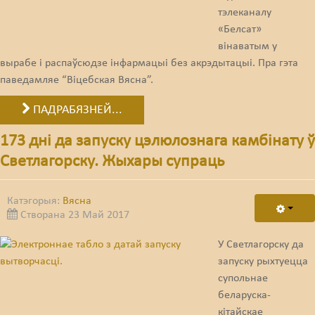
Карная псыхіятрыя
тэлеканалу
КПЧ ААН
«Белсат»
вінаватым у
Культурныя правы
вырабе і распаўсюдзе інфармацыі без акрэдытацыі. Пра гэта
паведамляе “Віцебская Вясна”.
ЛПП
ПАДРАБЯЗНЕЙ...
Мігранты
173 дні да запуску цэлюлознага камбінату ў
Мірныя сходы
Светлагорску. Жыхары супраць
Палітвязьні
Праваабаронцы
Катэгорыя:
Вясна
Створана 23 Май 2017
Правы дзіцяці
У Светлагорску да
Пэнітэнцыярная сыстэма
запуску рыхтуецца
супольнае
Распальваньне варожасьці
беларуска-
Рознае
кітайскае