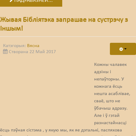
ПАДРАБЯЗНЕЙ...
Жывая Бібліятэка запрашае на сустрэчу з
Іншым!
Катэгорыя:
Вясна
Створана 22 Май 2017
Кожны чалавек
адзіны і
непаўторны. У
кожнага ёсць
нешта асаблівае,
сваё, што не
ўбачыш адразу.
Але і ў гэтай
разнастайнасці
ёсць пэўная сістэма , у якую мы, як яе дэталькі, паспяхова