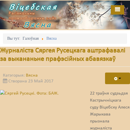
Віцебская
Рэгіянальны
праваабарончы сайт
Вясна
Галоўная
Выданьні
Адміністрацыйны перасьлед
Вы тут:
Галоўная
Вясна
Відэа
Акцыі
Журналіста Сяргея Русецкага аштрафавалі
за выкананьне прафэсійных абавязкаў
Кантакт
Безбар'ернае асяродзьдзе
Пра нас
Выбары
Катэгорыя:
Вясна
Створана 23 Май 2017
RSS
Грамадзянскія ініцыятывы
22 траўня судзьдзя
Дзяржава
Кастрычніцкага
Дыскрымінацыя
суду Віцебску Алеся
Жарыкава
Затрыманьні
прызнала
журналіста