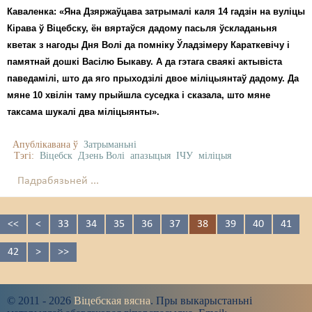
Каваленка: «Яна Дзяржаўцава затрымалі каля 14 гадзін на вуліцы
Кірава ў Віцебску, ён вяртаўся дадому пасьля ўскладаньня
кветак з нагоды Дня Волі да помніку Ўладзімеру Караткевічу і
памятнай дошкі Васілю Быкаву. А да гэтага сваякі актывіста
паведамілі, што да яго прыходзілі двое міліцыянтаў дадому. Да
мяне 10 хвілін таму прыйшла суседка і сказала, што мяне
таксама шукалі два міліцыянты».
Апублікавана ў
Затрыманьні
Тэгі:
Віцебск
Дзень Волі
апазыцыя
ІЧУ
міліцыя
Падрабязьней ...
<<
<
33
34
35
36
37
38
39
40
41
42
>
>>
© 2011 - 2026
Віцебская вясна
. Пры выкарыстаньні