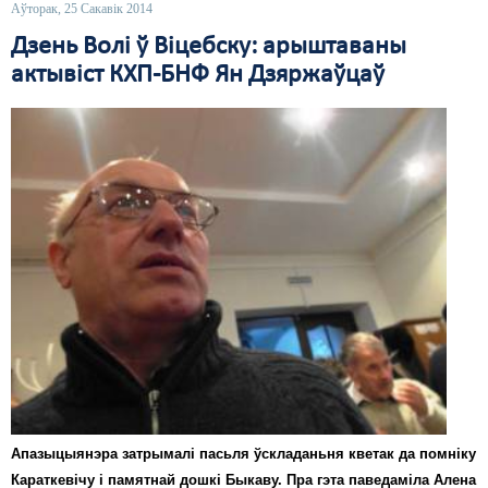
Аўторак, 25 Сакавік 2014
Дзень Волі ў Віцебску: арыштаваны
актывіст КХП-БНФ Ян Дзяржаўцаў
Апазыцыянэра затрымалі пасьля ўскладаньня кветак да помніку
Караткевічу і памятнай дошкі Быкаву. Пра гэта паведаміла Алена