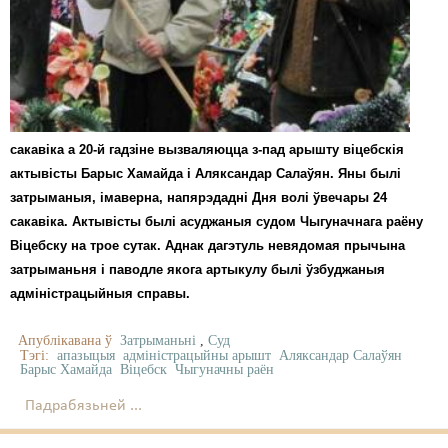
сакавіка а 20-й гадзіне вызваляюцца з-пад арышту віцебскія
актывісты Барыс Хамайда і Аляксандар Салаўян. Яны былі
затрыманыя, імаверна, напярэдадні Дня волі ўвечары 24
сакавіка. Актывісты былі асуджаныя судом Чыгуначнага раёну
Віцебску на трое сутак. Аднак дагэтуль невядомая прычына
затрыманьня і паводле якога артыкулу былі ўзбуджаныя
адміністрацыйныя справы.
Апублікавана ў
Затрыманьні
,
Суд
Тэгі:
апазыцыя
адміністрацыйны арышт
Аляксандар Салаўян
Барыс Хамайда
Віцебск
Чыгуначны раён
Падрабязьней ...