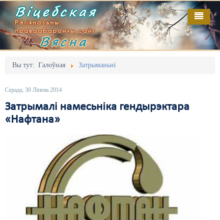
Віцебская
Рэгіянальны
праваабарончы сайт
Вясна
Галоўная
Выданьні
Адміністрацыйны перасьлед
Вы тут:
Галоўная
Затрыманьні
Відэа
Акцыі
Серада, 30 Ліпень 2014
Кантакт
Безбар'ернае асяродзьдзе
Затрымалі намесьніка гендырэктара
«Нафтана»
Пра нас
Выбары
RSS
Грамадзянскія ініцыятывы
Дзяржава
Дыскрымінацыя
Затрыманьні