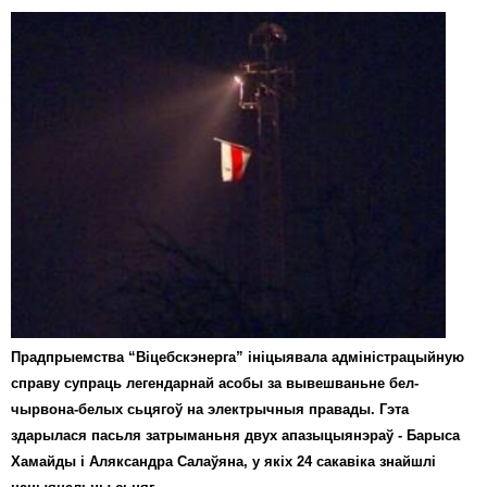
Прадпрыемства “Віцебскэнерга” ініцыявала адміністрацыйную
справу супраць легендарнай асобы за вывешваньне бел-
чырвона-белых сьцягоў на электрычныя правады. Гэта
здарылася пасьля затрыманьня двух апазыцыянэраў - Барыса
Хамайды і Аляксандра Салаўяна, у якіх 24 сакавіка знайшлі