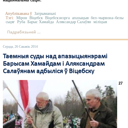
нацыянальны сьцяг.
Апублікавана ў
Затрыманьні
Тэгі:
Мірон
Віцебск
Віцебскэнэрга
апазыцыя
бел–чырвона–белы
сьцяг
Руба
Барыс Хамайда
Аляксандар Салаўян
міліцыя
Падрабязьней ...
Серада, 26 Сакавік 2014
Таемныя суды над апазыцыянэрамі
Барысам Хамайдам і Аляксандрам
Салаўянам адбыліся ў Віцебску
27