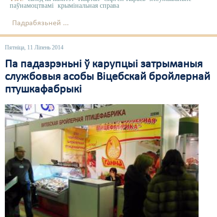
паўнамоцтвамі
крымінальная справа
Свабода слова
Падрабязьней ...
Свабода сумленьня
Пятніца, 11 Ліпень 2014
Суд
Па падазрэньні ў карупцыі затрыманыя
Сьмяротнае пакараньне
службовыя асобы Віцебскай бройлернай
птушкафабрыкі
Экалёгія
Правы працоўных
Сацыяльныя правы