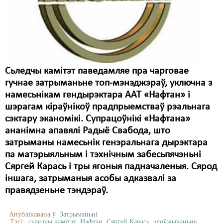
Карная псыхіятрыя
КПЧ ААН
Культурныя правы
ЛПП
Сьледчы камітэт паведамляе пра чарговае
Мігранты
гучнае затрыманьне топ-мэнэджэраў, уключна з
намесьнікам гендырэктара ААТ «Нафтан» і
Мірныя сходы
шэрагам кіраўнікоў прадпрыемстваў рэальнага
сэктару эканомікі. Супрацоўнікі «Нафтана»
Палітвязьні
ананімна апавялі Радыё Свабода, што
Праваабаронцы
затрыманы намесьнік генэральнага дырэктара
па матэрыяльным і тэхнічным забесьпячэньні
Правы дзіцяці
Сяргей Карась і тры ягоныя падначаленыя. Сярод
іншага, затрыманыя асобы адказвалі за
Пэнітэнцыярная сыстэма
правядзеньне тэндэраў.
Распальваньне варожасьці
Апублікавана ў
Затрыманьні
Рознае
Тэгі:
сьледчы камітэт
Нафтан
Сяргей Карась
злоўжываньне