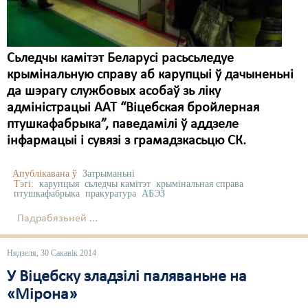
Сьледчы камітэт Беларусі расьсьледуе
крымінальную справу аб карупцыі ў дачыненьні
да шэрагу службовых асобаў зь ліку
адміністрацыі ААТ “Віцебская бройлерная
птушкафабрыка”, паведамілі ў аддзеле
інфармацыі і сувязі з грамадзкасьцю СК.
Апублікавана ў
Затрыманьні
Тэгі:
карупцыя
сьледчы камітэт
крымінальная справа
птушкафабрыка
пракуратура
АБЭЗ
Падрабязьней ...
Нядзеля, 30 Сакавік 2014
У Віцебску зладзілі паляваньне на
«Мірона»