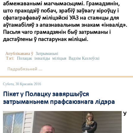
абмежаванымі магчымасьцямі. Грамадзянін,
што праходзіў побач, зрабіў заўвагу кіроўцу і
сфатаграфаваў міліцэйскі УАЗ на стаянцы для
аўтамабіляў з апазнавальным знакам «інвалід».
Пасьля чаго грамадзянін быў затрыманы і
дастаўлены ў пастарунак міліцыі.
Апублікавана ў
Затрыманьні
Тэгі:
Полацак
інваліды
міліцыя
Вадзім Казлоўскі
Падрабязьней ...
Субота, 30 Красавік 2016
Пікет у Полацку завяршыўся
затрыманьнем прафсаюзнага лідэра
У