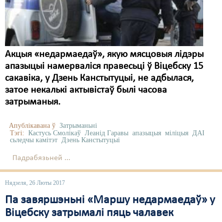
Карная псыхіятрыя
КПЧ ААН
Культурныя правы
Акцыя «недармаедаў», якую мясцовыя лідэры
ЛПП
апазыцыі намерваліся правесьці ў Віцебску 15
сакавіка, у Дзень Канстытуцыі, не адбылася,
Мігранты
затое некалькі актывістаў былі часова
Мірныя сходы
затрыманыя.
Палітвязьні
Апублікавана ў
Затрыманьні
Тэгі:
Кастусь Смолікаў
Леанід Гаравы
апазыцыя
міліцыя
ДАІ
Праваабаронцы
сьледчы камітэт
Дзень Канстытуцыі
Падрабязьней ...
Правы дзіцяці
Пэнітэнцыярная сыстэма
Нядзеля, 26 Люты 2017
Па завяршэньні «Маршу недармаедаў» у
Распальваньне варожасьці
Віцебску затрымалі пяць чалавек
Рознае