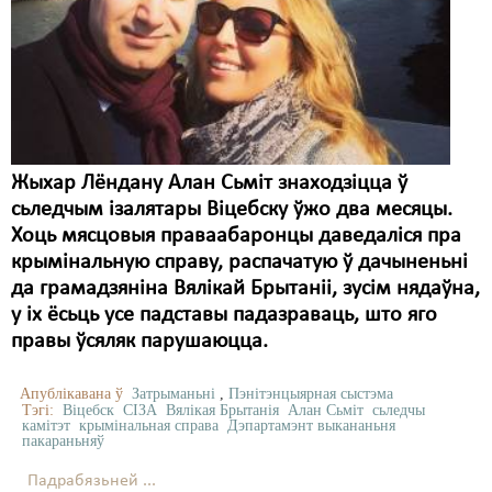
Жыхар Лёндану Алан Сьміт знаходзіцца ў
сьледчым ізалятары Віцебску ўжо два месяцы.
Хоць мясцовыя праваабаронцы даведаліся пра
крымінальную справу, распачатую ў дачыненьні
да грамадзяніна Вялікай Брытаніі, зусім нядаўна,
у іх ёсьць усе падставы падазраваць, што яго
правы ўсяляк парушаюцца.
Апублікавана ў
Затрыманьні
,
Пэнітэнцыярная сыстэма
Тэгі:
Віцебск
СІЗА
Вялікая Брытанія
Алан Сьміт
сьледчы
камітэт
крымінальная справа
Дэпартамэнт выкананьня
пакараньняў
Падрабязьней ...