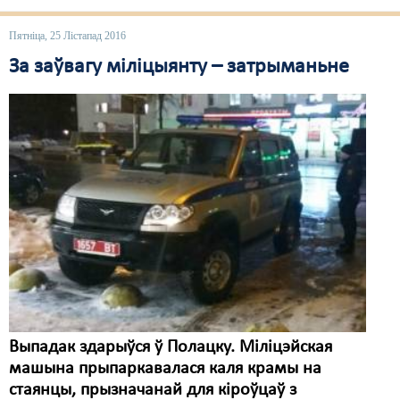
Пятніца, 25 Лістапад 2016
За заўвагу міліцыянту – затрыманьне
Выпадак здарыўся ў Полацку. Міліцэйская
машына прыпаркавалася каля крамы на
стаянцы, прызначанай для кіроўцаў з