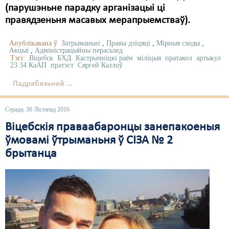
(парушэньне парадку арганізацыі ці
правядзеньня масавых мерапрыемстваў).
Апублікавана ў
Затрыманьні
,
Правы дзіцяці
,
Мірныя сходы
,
Акцыі
,
Адміністрацыйны перасьлед
Тэгі:
Віцебск
БХД
Кастрычніцкі раён
міліцыя
пратакол
артыкул
23 34 КаАП
пратэст
Сяргей Казлоў
Падрабязьней ...
Серада, 30 Лістапад 2016
Віцебскія праваабаронцы занепакоеныя
ўмовамі ўтрыманьня ў СІЗА № 2
брытанца