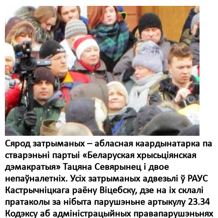
Свабода слова
Свабода сумленьня
Суд
Сьмяротнае пакараньне
Экалёгія
Правы працоўных
Сацыяльныя правы
Сярод затрыманых – абласная каардынатарка па
стварэньні партыі «Беларуская хрысьціянская
дэмакратыя» Тацяна Севярынец і двое
непаўналетніх. Усіх затрыманых адвезьлі ў РАУС
Кастрычніцкага раёну Віцебску, дзе на іх склалі
пратаколы за нібыта парушэньне артыкулу 23.34
Кодэксу аб адміністрацыйных правапарушэньнях