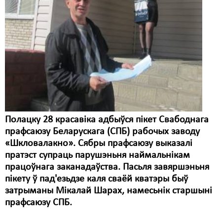
Полацку 28 красавіка адбыўся пікет Свабоднага
прафсаюзу Беларускага (СПБ) рабочых заводу
«Шкловалакно». Сябры прафсаюзу выказалі
пратэст супраць парушэньня наймальнікам
працоўнага заканадаўства. Пасьля завяршэньня
пікету ў пад'езьдзе каля сваёй кватэры быў
затрыманы Мікалай Шарах, намесьнік старшыні
прафсаюзу СПБ.