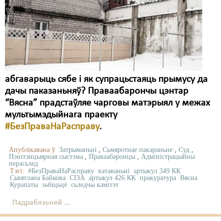
абгаварыць сябе і як супрацьстаяць прымусу да
дачы паказаньняў? Праваабарончы цэнтар
“Вясна” прадстаўляе чарговы матэрыял у межах
мультымэдыйнага праекту
#БезПраваНаРасправу
.
Апублікавана ў
Затрыманьні
,
Сьмяротнае пакараньне
,
Суд
,
Пэнітэнцыярная сыстэма
,
Праваабаронцы
,
Адміністрацыйны
перасьлед
Тэгі:
#БезПраваНаРасправу
катаваньні
артыкул 349 КК
Сьвятлана Байкова
СІЗА
артыкул 426 КК
пракуратура
Вясна
Курапаты
зьбіцьцё
сьледчы камітэт
Падрабязьней ...