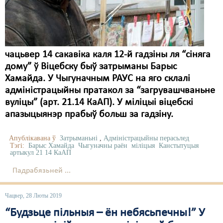
Карная псыхіятрыя
КПЧ ААН
Культурныя правы
чацьвер 14 сакавіка каля 12-й гадзіны ля “сіняга
ЛПП
дому” ў Віцебску быў затрыманы Барыс
Хамайда. У Чыгуначным РАУС на яго склалі
Мігранты
адміністрацыйны пратакол за “загрувашчваньне
Мірныя сходы
вуліцы” (арт. 21.14 КаАП). У міліцыі віцебскі
апазыцыянэр прабыў больш за гадзіну.
Палітвязьні
Апублікавана ў
Затрыманьні
,
Адміністрацыйны перасьлед
Праваабаронцы
Тэгі:
Барыс Хамайда
Чыгуначны раён
міліцыя
Канстытуцыя
артыкул 21 14 КаАП
Правы дзіцяці
Падрабязьней ...
Пэнітэнцыярная сыстэма
Чацвер, 28 Люты 2019
Распальваньне варожасьці
“Будзьце пільныя – ён небясьпечны!” У
Рознае