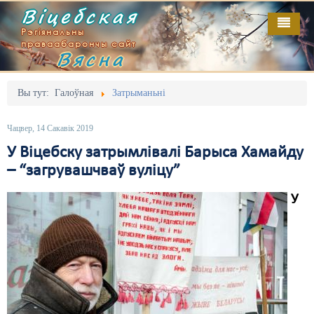
Віцебская
Рэгіянальны
праваабарончы сайт
Вясна
Галоўная
Выданьні
Адміністрацыйны перасьлед
Вы тут:
Галоўная
Затрыманьні
Відэа
Акцыі
Чацвер, 14 Сакавік 2019
Кантакт
Безбар'ернае асяродзьдзе
У Віцебску затрымлівалі Барыса Хамайду
– “загрувашчваў вуліцу”
Пра нас
Выбары
У
RSS
Грамадзянскія ініцыятывы
Дзяржава
Дыскрымінацыя
Затрыманьні