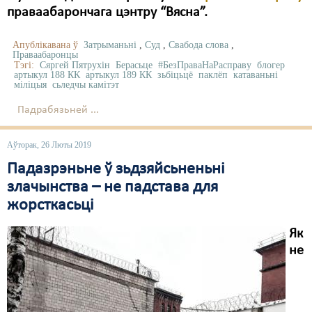
праваабарончага цэнтру “Вясна”.
Апублікавана ў
Затрыманьні
,
Суд
,
Свабода слова
,
Праваабаронцы
Тэгі:
Сяргей Пятрухін
Берасьце
#БезПраваНаРасправу
блогер
артыкул 188 КК
артыкул 189 КК
зьбіцьцё
паклёп
катаваньні
міліцыя
сьледчы камітэт
Падрабязьней ...
Аўторак, 26 Люты 2019
Падазрэньне ў зьдзяйсьненьні
злачынства – не падстава для
жорсткасьці
Як
не