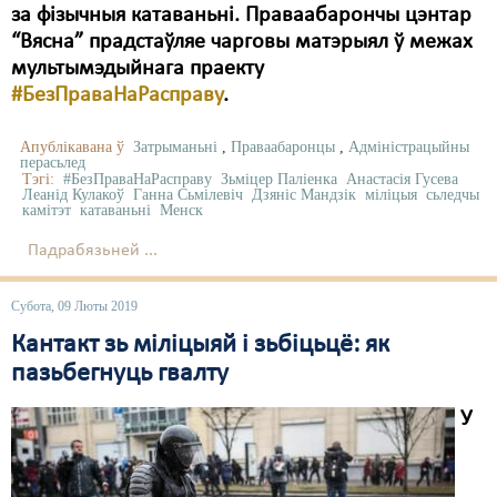
за фізычныя катаваньні. Праваабарончы цэнтар
“Вясна” прадстаўляе чарговы матэрыял ў межах
мультымэдыйнага праекту
#БезПраваНаРасправу
.
Апублікавана ў
Затрыманьні
,
Праваабаронцы
,
Адміністрацыйны
перасьлед
Тэгі:
#БезПраваНаРасправу
Зьміцер Паліенка
Анастасія Гусева
Леанід Кулакоў
Ганна Сьмілевіч
Дзяніс Мандзік
міліцыя
сьледчы
камітэт
катаваньні
Менск
Падрабязьней ...
Субота, 09 Люты 2019
Кантакт зь міліцыяй і зьбіцьцё: як
пазьбегнуць гвалту
У