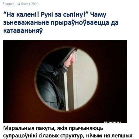
Чацвер, 14 Люты 2019
“На калені! Рукі за сьпіну!” Чаму
зьневажаньне прыраўноўваецца да
катаваньняў
Маральныя пакуты, якія прычыняюць
супрацоўнікі сілавых структур, нічым ня лепшыя