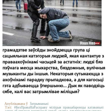
грамадзтве заўсёды знойдзецца група ці
сацыяльная катэгорыя людзей, якая кантактуе з
праваахоўнікамі часьцей за астатніх: людзі бяз
пэўнага месца жыхарства, бяздомныя, вулічныя
музыканты ды іншыя. Некаторыя сутыкаюцца з
ахоўнікамі парадку прыпадкова, а для кагосьці
гэта адбываецца ўпершыню... Дык як паводзіць
сябе, калі вас затрымлівае міліцыя?
Апублікавана ў
Затрыманьні
Тэгі:
#БезПраваНаРасправу
міліцыя
праваабаронцы
катаваньні
закон аб органах унутраных спраў
скарга
крымінальная справа