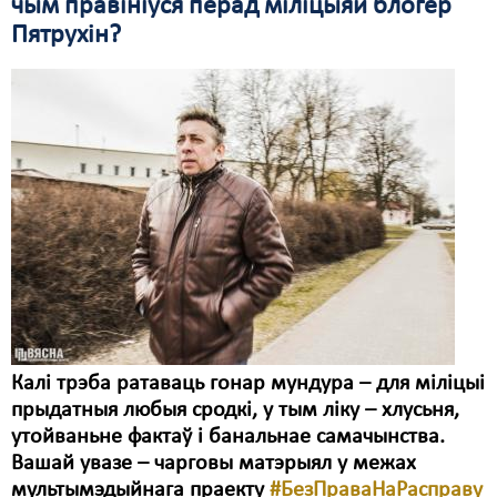
чым правініўся перад міліцыяй блогер
Пятрухін?
Свабода слова
Свабода сумленьня
Суд
Сьмяротнае пакараньне
Экалёгія
Правы працоўных
Сацыяльныя правы
Калі трэба ратаваць гонар мундура – для міліцыі
прыдатныя любыя сродкі, у тым ліку – хлусьня,
утойваньне фактаў і банальнае самачынства.
Вашай увазе – чарговы матэрыял у межах
мультымэдыйнага праекту
#БезПраваНаРасправу