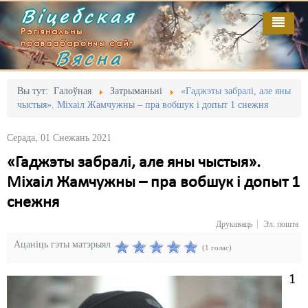
Віцебская
Рэгіянальны
праваабарончы сайт
Вясна
Галоўная
Выданьні
Адміністрацыйны перасьлед
Вы тут:
Галоўная
Затрыманьні
«Гаджэты забралі, але яны
чыстыя». Міхаіл Жамчужны – пра вобшук і допыт 1 снежня
Відэа
Акцыі
Серада, 01 Снежань 2021
Кантакт
Безбар'ернае асяродзьдзе
«Гаджэты забралі, але яны чыстыя».
Пра нас
Выбары
Міхаіл Жамчужны – пра вобшук і допыт 1
RSS
Грамадзянскія ініцыятывы
снежня
Друкаваць
Эл. пошта
Дзяржава
Ацаніць гэты матэрыял
(1 голас)
Дыскрымінацыя
1
Затрыманьні