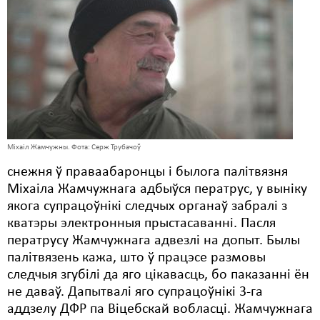
Карная псыхіятрыя
КПЧ ААН
Культурныя правы
ЛПП
Мігранты
Мірныя сходы
Міхаіл Жамчужны. Фота: Серж Трубачоў
снежня ў праваабаронцы і былога палітвязня
Палітвязьні
Міхаіла Жамчужнага адбыўся ператрус, у выніку
Праваабаронцы
якога супрацоўнікі следчых органаў забралі з
кватэры электронныя прыстасаванні. Пасля
Правы дзіцяці
ператрусу Жамчужнага адвезлі на допыт. Былы
палітвязень кажа, што ў працэсе размовы
Пэнітэнцыярная сыстэма
следчыя згубілі да яго цікавасць, бо паказанні ён
Распальваньне варожасьці
не даваў. Дапытвалі яго супрацоўнікі 3-га
аддзелу ДФР па Віцебскай вобласці. Жамчужнага
Рознае