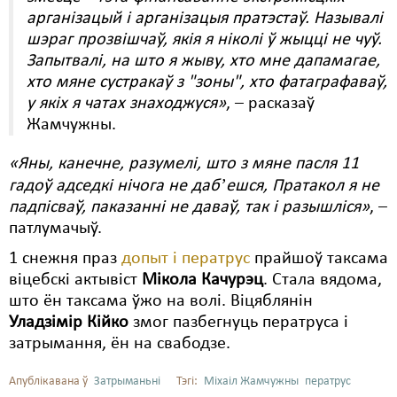
арганізацый і арганізацыя пратэстаў. Называлі
шэраг прозвішчаў, якія я ніколі ў жыцці не чуў.
Запытвалі, на што я жыву, хто мне дапамагае,
хто мяне сустракаў з "зоны", хто фатаграфаваў,
у якіх я чатах знаходжуся»
, – расказаў
Жамчужны.
«Яны, канечне, разумелі, што з мяне пасля 11
гадоў адседкі нічога не дабʼешся, Пратакол я не
падпісваў, паказанні не даваў, так і разышліся»
, –
патлумачыў.
1 снежня праз
допыт і ператрус
прайшоў таксама
віцебскі актывіст
Мікола Качурэц
. Стала вядома,
што ён таксама ўжо на волі. Віцяблянін
Уладзімір Кійко
змог пазбегнуць ператруса і
затрымання, ён на свабодзе.
Апублікавана ў
Затрыманьні
Тэгі:
Міхаіл Жамчужны
ператрус