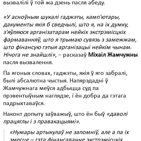
вызвалілі ў той жа дзень пасля абеду.
Свабода слова
«У асноўным шукалі гаджэты, камп'ютары,
Свабода сумленьня
дакументы якія б сведчылі, што я, на іх думку,
з'яўляюся арганізатарам нейкіх экстрэмісцкіх
Суд
фармаванняў, што я трымаю сувязь з замежжам,
што фінансую гэтыя арганізацыі нейкім чынам.
Сьмяротнае пакараньне
Нічога не знайшлі»
, – расказаў
Міхаіл Жамчужны
Экалёгія
пасля вызвалення.
Па ягоных словах, гаджэты, якія ў яго забралі,
Правы працоўных
былі абсалютна чыстыя. Напярэдадні ў
Сацыяльныя правы
Жамчужнага меўся адбыцца суд па
прэвентыўным наглядзе, і ён добра да гэтага
падрыхтаваўся.
Наконт допыту заўважыў, што ён быў
«даволі
працяглы і з правакацыямі»
.
«Нумары артыкулаў не запомніў, але а па іх
змесце – гэта фінансаванне экстрэмісцкіх