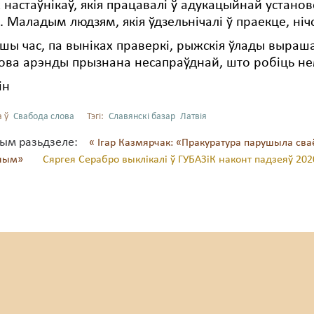
х настаўнікаў, якія працавалі ў адукацыйнай устан
. Маладым людзям, якія ўдзельнічалі ў праекце, ні
шы час, па выніках праверкі, рыжскія ўлады выраш
ова арэнды прызнана несапраўднай, што робіць н
ін
 ў
Свабода слова
Тэгі:
Славянскі базар
Латвія
тым разьдзеле:
« Ігар Казмярчак: «Пракуратура парушыла сваё
аным»
Сяргея Серабро выклікалі ў ГУБАЗіК наконт падзеяў 2020