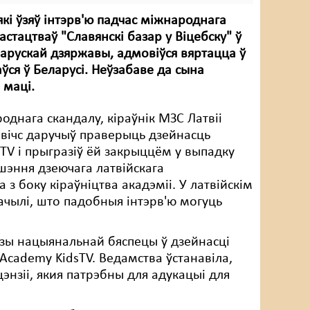
 які ўзяў інтэрв'ю падчас міжнароднага
стацтваў "Славянскі базар у Віцебску" ў
ларускай дзяржавы, адмовіўся вяртацца ў
аўся ў Беларусі. Неўзабаве да сына
о маці.
однага скандалу, кіраўнік МЗС Латвіі
вічс даручыў праверыць дзейнасць
TV і прыгразіў ёй закрыццём у выпадку
шэння дзеючага латвійскага
 з боку кіраўніцтва акадэміі. У латвійскім
чылі, што падобныя інтэрв'ю могуць
озы нацыянальнай бяспецы ў дзейнасці
 Academy KidsTV. Ведамства ўстанавіла,
энзіі, якия патрэбны для адукацыі для