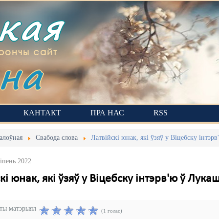
ская
на
рончы сайт
КАНТАКТ
ПРА НАС
RSS
алоўная
Свабода слова
Латвійскі юнак, які ўзяў у Віцебску інтэрв
Ліпень 2022
кі юнак, які ўзяў у Віцебску інтэрв'ю ў Лукаш
эты матэрыял
(1 голас)