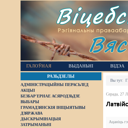
Віцеб
Вяс
Рэгіянальны правааба
ГАЛОЎНАЯ
ВЫДАНЬНІ
ВІДЭА
РАЗЬДЗЕЛЫ
Вы тут:
Г
АДМІНІСТРАЦЫЙНЫ ПЕРАСЬЛЕД
АКЦЫІ
Серада, 27 
БЕЗБАР'ЕРНАЕ АСЯРОДЗЬДЗЕ
ВЫБАРЫ
Латвійс
ГРАМАДЗЯНСКІЯ ІНІЦЫЯТЫВЫ
ДЗЯРЖАВА
ДЫСКРЫМІНАЦЫЯ
Ацаніць г
ЗАТРЫМАНЬНІ