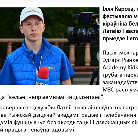
Ілля Кароза,
фестывалю ма
кіраўніка бе
Латвію і заст
прыедзе і яг
Пасля міжнар
Эдгарс Рынке
Academy Kids
грубага пару
заканадаўства
МЗС растлума
ца "вельмі непрыемнымі інцыдэнтамі".
раверак спецслужбы Латвіі выявілі наяўнасць пагр
тва Рыжскай дзіцячай акадэміі радыё і тэлебачання
эмія функцыянуе без акрэдытацыі і дзяржащных ліц
ай працы з непаўнагадовымі.