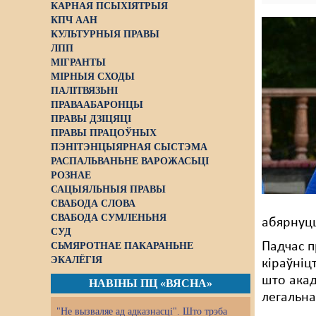
КАРНАЯ ПСЫХІЯТРЫЯ
КПЧ ААН
КУЛЬТУРНЫЯ ПРАВЫ
ЛПП
МІГРАНТЫ
МІРНЫЯ СХОДЫ
ПАЛІТВЯЗЬНІ
ПРАВААБАРОНЦЫ
ПРАВЫ ДЗІЦЯЦІ
ПРАВЫ ПРАЦОЎНЫХ
ПЭНІТЭНЦЫЯРНАЯ СЫСТЭМА
РАСПАЛЬВАНЬНЕ ВАРОЖАСЬЦІ
РОЗНАЕ
САЦЫЯЛЬНЫЯ ПРАВЫ
СВАБОДА СЛОВА
СВАБОДА СУМЛЕНЬНЯ
абярнуц
СУД
Падчас п
СЬМЯРОТНАЕ ПАКАРАНЬНЕ
ЭКАЛЁГІЯ
кіраўніц
што акад
НАВІНЫ ПЦ «ВЯСНА»
легальн
"Не вызваляе ад адказнасці". Што трэба