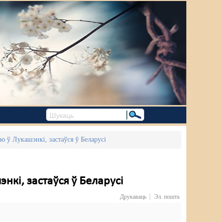
'ю ў Лукашэнкі, застаўся ў Беларусі
энкі, застаўся ў Беларусі
Друкаваць
Эл. пошта