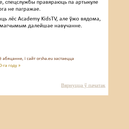
ове, спецслужбы правяраюць па артыкуле
чога не пагражае.
аць лёс Academy KidsTV, але ўжо вядома,
емагчымым далейшае навучанне.
 абяцанне, і сайт orsha.eu застаецца
-га году »
Вярнуцца ў пачатак