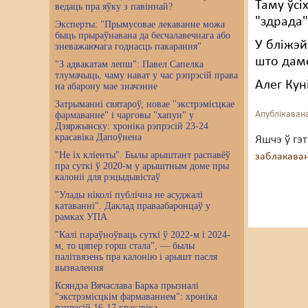
Таму ўсі
ведаць пра яўку з павіннай?
"здрада"
Эксперты: "Прымусовае лекаванне можа
быць прыраўнавана да бесчалавечнага або
У бліжэй
зневажаючага годнасць пакарання"
што дам
"З адвакатам лепш": Павел Сапелка
тлумачыць, чаму нават у час рэпрэсій права
Алег Кун
на абарону мае значэнне
Затрыманні святароў, новае "экстрэмісцкае
Апублікавана
фармаванне" і чарговы "хапун" у
Дзяржынску: хроніка рэпрэсій 23-24
красавіка Дапоўнена
Яшчэ ў гэ
"Не іх кліенты". Былы арыштант распавёў
заблакав
пра суткі ў 2020-м у арыштным доме пры
калоніі для рэцыдывістаў
"Улады ніколі публічна не асуджалі
катаванні". Даклад праваабаронцаў у
рамках УПА
"Калі параўноўваць суткі ў 2022-м і 2024-
м, то цяпер горш стала", — былы
палітвязень пра калонію і арышт пасля
вызвалення
Ксяндза Вячаслава Барка прызналі
"экстрэмісцкім фармаваннем": хроніка
рэпрэсій 16-17 красавіка