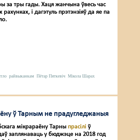
ы за тры гады. Хаця жанчына ўвесь час
х рахунках, і дагэтуль прэтэнзіяў да яе па
ло.
тло
райвыканкам
Пётар Пяткевіч
Мікола Шарах
дыёну ў Тарным не прадугледжаныя
скага мікрараёну Тарны
прасілі
ў
даў заплянаваць у бюджэце на 2018 год