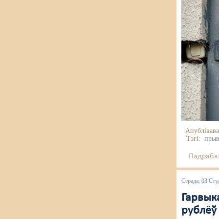
Апублікава
Тэгі:
прыв
Падрабяз
Серада, 03 Сту
Гарвыка
рублёў 