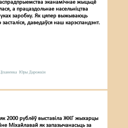
гаспрадпрыемства эканамічнае жыцьцё
лася, а працаздольнае насельніцтва
шуках заробку. Як цяпер выжываюць
 засталіся, даведаўся наш карэспандэнт.
 Ціханенка
Юры Дарожкін
 як 2000 рублёў выставіла ЖКГ жыхарцы
іне Міхайлавай як запазычанасьць за