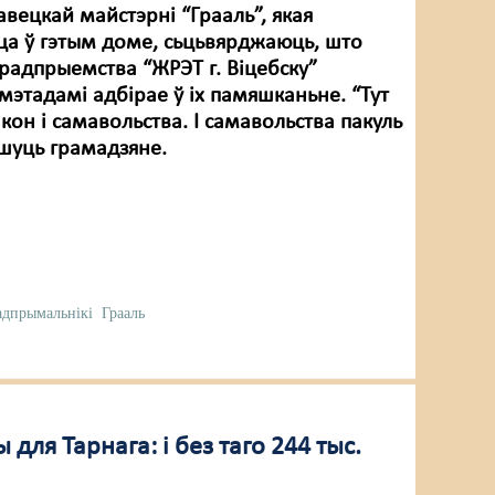
авецкай майстэрні “Грааль”, якая
а ў гэтым доме, сьцьвярджаюць, што
радпрыемства “ЖРЭТ г. Віцебску”
мэтадамі адбірае ў іх памяшканьне. “Тут
акон і самавольства. І самавольства пакуль
ішуць грамадзяне.
адпрымальнікі
Грааль
ля Тарнага: і без таго 244 тыс.