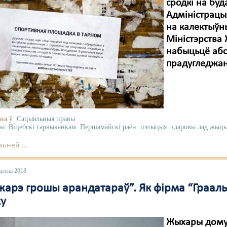
сродкі на буд
Адміністрацы
на калектыўн
Міністэрства 
набыцьцё абс
прадугледжан
на ў
Сацыяльныя правы
ны
Віцебскі гарвыканкам
Першамайскі раён
пэтыцыя
здаровы лад жыць
ьней ...
дзень 2018
жарэ грошы арандатараў”. Як фірма “Грааль
ку
Жыхары дому п