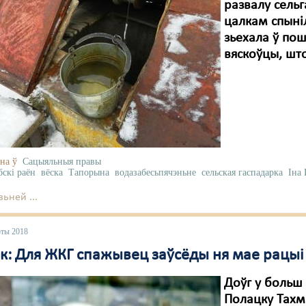
развалу сель
цалкам спыні
зьехала ў по
вяскоўцы, што
на ў
Сацыяльныя правы
бскі раён
вёска
Тапорына
водазабесьпячэньне
сельская гаспадарка
Іна
ьней ...
юты 2018
к: Для ЖКГ спажывец заўсёды ня мае рацыі
Доўг у больш
Полацку Тахм