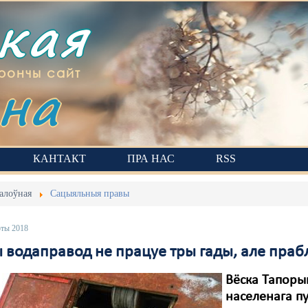
ская
на
рончы сайт
КАНТАКТ
ПРА НАС
RSS
алоўная
Сацыяльныя правы
юты 2018
 водаправод не працуе тры гады, але праб
Вёска Тапоры
населенага пу