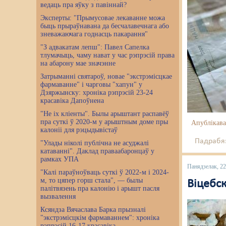
ведаць пра яўку з павіннай?
Эксперты: "Прымусовае лекаванне можа
быць прыраўнавана да бесчалавечнага або
зневажаючага годнасць пакарання"
"З адвакатам лепш": Павел Сапелка
тлумачыць, чаму нават у час рэпрэсій права
на абарону мае значэнне
Затрыманні святароў, новае "экстрэмісцкае
фармаванне" і чарговы "хапун" у
Дзяржынску: хроніка рэпрэсій 23-24
красавіка Дапоўнена
"Не іх кліенты". Былы арыштант распавёў
пра суткі ў 2020-м у арыштным доме пры
Апублікава
калоніі для рэцыдывістаў
Падрабяз
"Улады ніколі публічна не асуджалі
катаванні". Даклад праваабаронцаў у
рамках УПА
Панядзелак, 22
"Калі параўноўваць суткі ў 2022-м і 2024-
м, то цяпер горш стала", — былы
Віцебс
палітвязень пра калонію і арышт пасля
вызвалення
Ксяндза Вячаслава Барка прызналі
"экстрэмісцкім фармаваннем": хроніка
рэпрэсій 16-17 красавіка