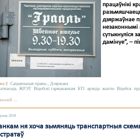
працаўнікі кр
разьмяшчаецц
дзяржаўнае п
незаконнымі 
сутыкнуліся з
дамінуе”, – п
на ў
Сацыяльныя правы
,
Дзяржава
атнасьць
ЖРЭТ
Віцебскі гарвыканкам
БТІ
арэнда
жытло
Віцебск
пр
ьней ...
дзень 2018
нкам ня хоча зьмяняць транспартныя схемы д
стратаў