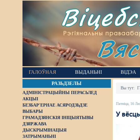
Віцеб
Вяс
Рэгіянальны правааба
ГАЛОЎНАЯ
ВЫДАНЬНІ
ВІДЭА
РАЗЬДЗЕЛЫ
Вы тут:
Г
АДМІНІСТРАЦЫЙНЫ ПЕРАСЬЛЕД
АКЦЫІ
Пятніца, 16 Л
БЕЗБАР'ЕРНАЕ АСЯРОДЗЬДЗЕ
ВЫБАРЫ
У вёсцы
ГРАМАДЗЯНСКІЯ ІНІЦЫЯТЫВЫ
ДЗЯРЖАВА
ДЫСКРЫМІНАЦЫЯ
ЗАТРЫМАНЬНІ