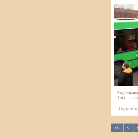
Апублікава
Тэгі:
Тар
Падрабяз
<<
<