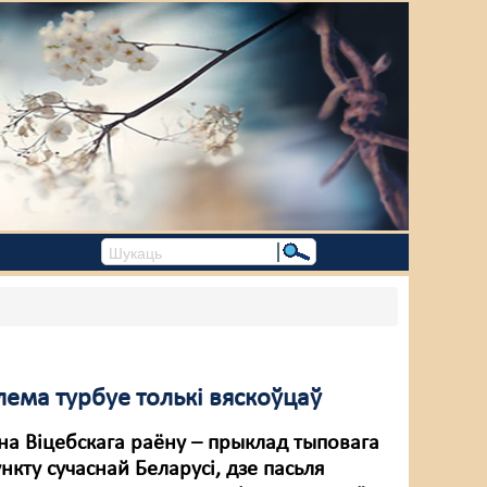
лема турбуе толькі вяскоўцаў
на Віцебскага раёну – прыклад тыповага
нкту сучаснай Беларусі, дзе пасьля