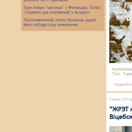
Трое новых "хросных" з Фінляндыі, Латвіі
і Германіі для палітвязняў у Беларусі
Палітзняволенай Алене Лазарчык дадалі
яшчэ паўтара года зняволення
Апублікава
Тэгі:
Тар
Падрабяз
Субота, 13 Сту
“ЖРЭТ 
Віцебс