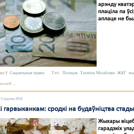
арэнду кватэр
плаціла па ўсі
аплаце не бы
на ў
Сацыяльныя правы
Тэгі:
Полацак
Тахміна Міхайлава
ЖКГ
жы
ьней ...
 Студзень 2018
кі гарвыканкам: сродкі на будаўніцтва ста
Жыхары віцеб
гарадзкіх ула