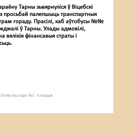
раёну Тарны зьвярнуліся ў Віцебскі
з просьбай палепшыць транспартныя
нтрам гораду. Прасілі, каб аўтобусы №№
аяжджалі ў Тарны. Улады адмовілі,
а вялікія фінансавыя страты і
сьць.
ўтобусны парк №1
пэтыцыя