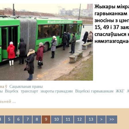
Жыхары мікра
гарвыканкам 
зносіны з цэ
15, 49 і 37 з
спаслаўшыся н
нямэтазгодна
на ў
Сацыяльныя правы
ны
Віцебск
транспарт
звароты грамадзян
Віцебскі гарвыканкам
ЖКГ
А
ьней ...
4
5
6
7
8
9
10
11
12
13
>
>>