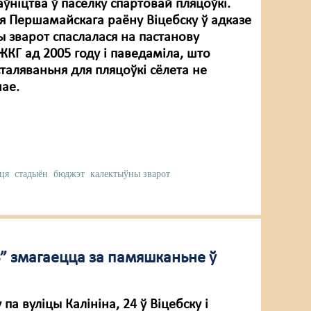
аўніцтва ў пасёлку спартовай пляцоўкі.
я Першамайскага раёну Віцебску ў адказе
ы зварот спаслалася на пастанову
ЖКГ ад 2005 году і паведаміла, што
таляваньня для пляцоўкі сёлета не
ае.
ця
стадыён
бюджэт
калектыўны зварот
” змагаецца за памяшканьне ў
а вуліцы Калініна, 24 ў Віцебску і