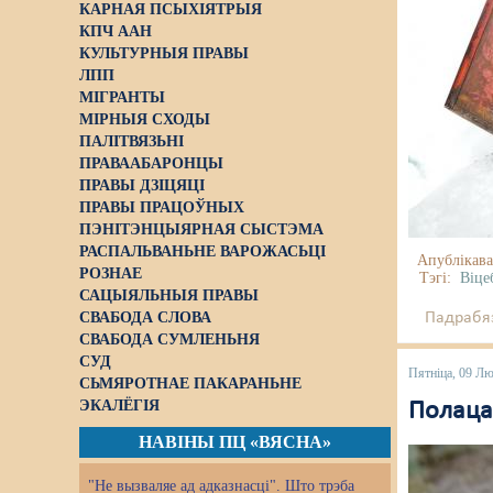
КАРНАЯ ПСЫХІЯТРЫЯ
КПЧ ААН
КУЛЬТУРНЫЯ ПРАВЫ
ЛПП
МІГРАНТЫ
МІРНЫЯ СХОДЫ
ПАЛІТВЯЗЬНІ
ПРАВААБАРОНЦЫ
ПРАВЫ ДЗІЦЯЦІ
ПРАВЫ ПРАЦОЎНЫХ
ПЭНІТЭНЦЫЯРНАЯ СЫСТЭМА
РАСПАЛЬВАНЬНЕ ВАРОЖАСЬЦІ
Апублікава
РОЗНАЕ
Тэгі:
Віце
САЦЫЯЛЬНЫЯ ПРАВЫ
СВАБОДА СЛОВА
Падрабяз
СВАБОДА СУМЛЕНЬНЯ
СУД
Пятніца, 09 Л
СЬМЯРОТНАЕ ПАКАРАНЬНЕ
ЭКАЛЁГІЯ
Полаца
НАВІНЫ ПЦ «ВЯСНА»
"Не вызваляе ад адказнасці". Што трэба