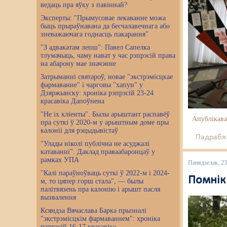
ведаць пра яўку з павіннай?
Эксперты: "Прымусовае лекаванне можа
быць прыраўнавана да бесчалавечнага або
зневажаючага годнасць пакарання"
"З адвакатам лепш": Павел Сапелка
тлумачыць, чаму нават у час рэпрэсій права
на абарону мае значэнне
Затрыманні святароў, новае "экстрэмісцкае
фармаванне" і чарговы "хапун" у
Дзяржынску: хроніка рэпрэсій 23-24
красавіка Дапоўнена
"Не іх кліенты". Былы арыштант распавёў
Апублікава
пра суткі ў 2020-м у арыштным доме пры
калоніі для рэцыдывістаў
Падрабяз
"Улады ніколі публічна не асуджалі
катаванні". Даклад праваабаронцаў у
рамках УПА
Панядзелак, 23
"Калі параўноўваць суткі ў 2022-м і 2024-
Помнік 
м, то цяпер горш стала", — былы
палітвязень пра калонію і арышт пасля
вызвалення
Ксяндза Вячаслава Барка прызналі
"экстрэмісцкім фармаваннем": хроніка
рэпрэсій 16-17 красавіка