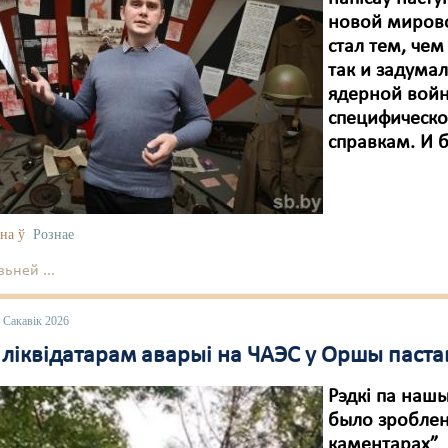
новой мирово
стал тем, че
так и задумал
ядерной войны
специфическо
справкам. И б
на ў
Рознае
ьней ...
 Сакавік 2026
ліквідатарам аварыі на ЧАЭС у Оршы пастав
Рэдкі па наш
было зроблен
каментарах” л