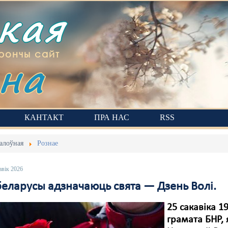
ская
на
рончы сайт
КАНТАКТ
ПРА НАС
RSS
алоўная
Рознае
авік 2026
беларусы адзначаюць свята — Дзень Волі.
25 сакавіка 1
грамата БНР,