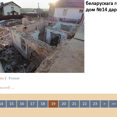
беларускага г
дом №14 дар
на ў
Рознае
ьней ...
14
15
16
17
18
19
20
21
22
23
>
>>