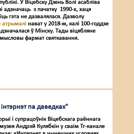
ублікі. У Віцебску Дзень Волі асабліва
і адзначаць з пачатку 1990-х, хаця
ць гэта не дазвалялася. Дазволу
е атрымалі
нават у 2018-м, калі 100-годдзе
дзначалася ў Мінску. Тады віцябляне
мысловы фармат святкавання.
інтэрнэт па даведках”
торыі і супрацоўнік Віцебскага раённага
музея Андрэй Кулябкін у сваім Тг-канале
упнае: «Интернет в нынешних условиях