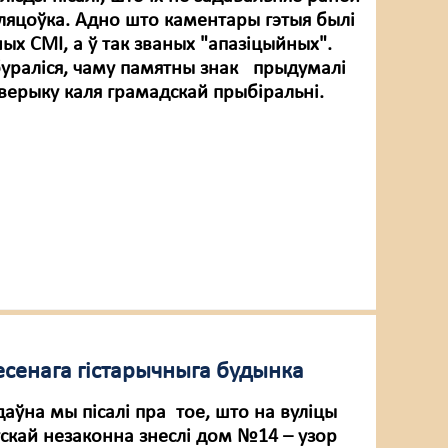
ляцоўка. Адно што каментары гэтыя былі
ых СМІ, а ў так званых "апазіцыйных".
ураліся, чаму памятны знак прыдумалі
кверыку каля грамадскай прыбіральні.
есенага гістарычныга будынка
аўна мы пісалі пра тое, што на вуліцы
скай незаконна знеслі дом №14 – узор