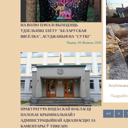
НА ВОЛЮ ПАЧАЛІ ВЫХОДЗІЦЬ
УДЗЕЛЬНІКІ ЗЛЁТУ "БЕЛАРУСКАЯ
ВЯСЁЛКА", АСУДЖАНЫЯ НА "СУТКІ"
Чацвер, 06 Жнівень 2026
Апублікава
Падрабяз
ПРАКУРАТУРА ВІЦЕБСКАЙ ВОБЛАСЦІ
<<
<
ПАЛОХАЕ КРЫМІНАЛЬНАЙ І
АДМІНІСТРАЦЫЙНАЙ АДКАЗНАСЦЮ ЗА
КАМЕНТАРЫ Ў THREADS