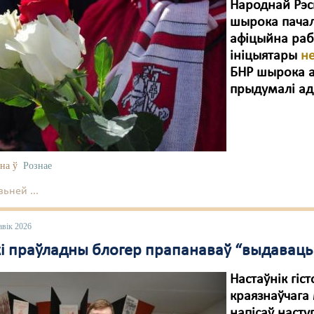
Народнай Рэсп
шырока пачал
афіцыйна рабі
ініцыятары
н
БНР шырока а
прыдумалі ад
на ў
Рознае
ьней ...
авік 2026
кі праўладны блогер прапанаваў “выдаваць 
Настаўнік гіс
краязнаўчага 
напісаў наст