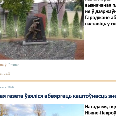
вызначаная п
не ў дзяржаўн
Гараджане аб
паставіць у с
на ў
Рознае
ьней ...
кавік 2026
я газета ўзяліся абвяргаць каштоўнасць зн
Нагадаем, няд
Ніжне-Пакроў