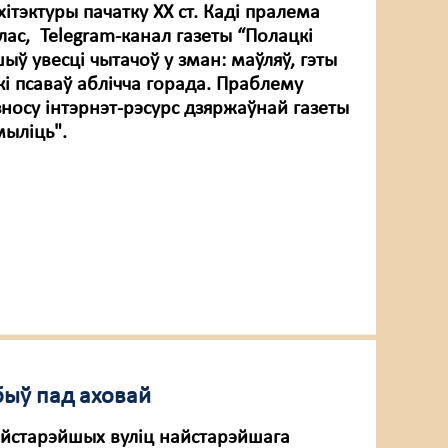
ітэктуры пачатку ХХ ст. Каді пралема
ас, Telegram-канал газеты “Полацкі
ыў увесці чытачоў у зман: маўляў, гэты
і псаваў аблічча горада. Праблему
носу інтэрнэт-рэсурс дзяржаўнай газеты
ыліць".
быў пад аховай
айстарэйшых вуліц найстарэйшага