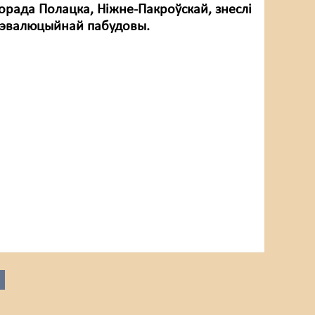
орада Полацка, Ніжне-Пакроўскай, знеслі
эвалюцыйнай пабудовы.