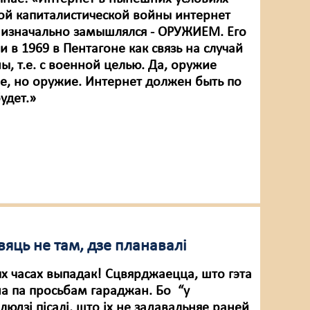
й капиталистической войны интернет
м изначально замышлялся - ОРУЖИЕМ. Его
и в 1969 в Пентагоне как связь на случай
, т.е. с военной целью. Да, оружие
е, но оружие. Интернет должен быть по
удет.»
яць не там, дзе планавалі
ых часах выпадак! Сцвярджаецца, што гэта
а па просьбам гараджан. Бо “у
юдзі пісалі, што іх не задавальняе раней