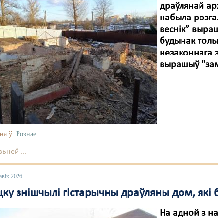
драўлянай арх
набыла розгал
веснік” выраш
будынак тольк
незаконнага з
вырашыў "зам
на ў
Рознае
ьней ...
авік 2026
ку знішчылі гістарычны драўляны дом, які 
На адной з н