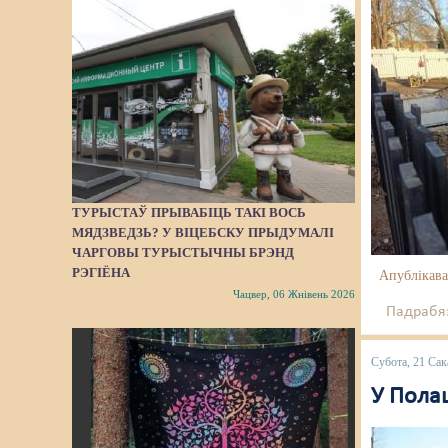
ТУРЫСТАЎ ПРЫВАБІЦЬ ТАКІ ВОСЬ
МЯДЗВЕДЗЬ? У ВІЦЕБСКУ ПРЫДУМАЛІ
ЧАРГОВЫ ТУРЫСТЫЧНЫ БРЭНД
РЭГІЁНА
Апублікава
Чацвер, 06 Жнівень 2026
Падрабяз
Субота, 21 Сак
У Полац