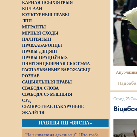
КАРНАЯ ПСЫХІЯТРЫЯ
КПЧ ААН
КУЛЬТУРНЫЯ ПРАВЫ
ЛПП
МІГРАНТЫ
МІРНЫЯ СХОДЫ
ПАЛІТВЯЗЬНІ
ПРАВААБАРОНЦЫ
ПРАВЫ ДЗІЦЯЦІ
ПРАВЫ ПРАЦОЎНЫХ
ПЭНІТЭНЦЫЯРНАЯ СЫСТЭМА
РАСПАЛЬВАНЬНЕ ВАРОЖАСЬЦІ
Апублікава
РОЗНАЕ
САЦЫЯЛЬНЫЯ ПРАВЫ
Падрабяз
СВАБОДА СЛОВА
СВАБОДА СУМЛЕНЬНЯ
Серада, 25 Сак
СУД
СЬМЯРОТНАЕ ПАКАРАНЬНЕ
Віцебс
ЭКАЛЁГІЯ
НАВІНЫ ПЦ «ВЯСНА»
"Не вызваляе ад адказнасці". Што трэба