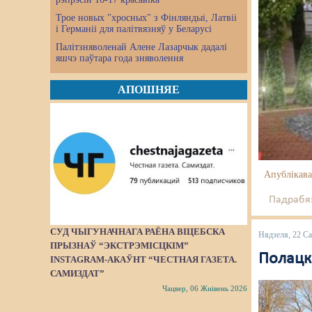
Трое новых "хросных" з Фінляндыі, Латвіі
і Германіі для палітвязняў у Беларусі
Палітзняволенай Алене Лазарчык дадалі
яшчэ паўтара года зняволення
АПОШНЯЕ
Апублікава
Падрабяз
СУД ЧЫГУНАЧНАГА РАЁНА ВІЦЕБСКА
Нядзеля, 22 Са
ПРЫЗНАЎ “ЭКСТРЭМІСЦКІМ”
Полацка
INSTAGRAM-АКАЎНТ “ЧЕСТНАЯ ГАЗЕТА.
САМИЗДАТ”
Чацвер, 06 Жнівень 2026