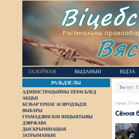
Віцеб
Вяс
Рэгіянальны правааба
ГАЛОЎНАЯ
ВЫДАНЬНІ
ВІДЭА
РАЗЬДЗЕЛЫ
Вы тут:
Г
АДМІНІСТРАЦЫЙНЫ ПЕРАСЬЛЕД
АКЦЫІ
Серада, 25 Сак
БЕЗБАР'ЕРНАЕ АСЯРОДЗЬДЗЕ
ВЫБАРЫ
Сёння 
ГРАМАДЗЯНСКІЯ ІНІЦЫЯТЫВЫ
ДЗЯРЖАВА
ДЫСКРЫМІНАЦЫЯ
ЗАТРЫМАНЬНІ