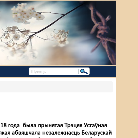
918 года была прынятая Трэцяя Устаўная
 якая абвяшчала незалежнасць Беларускай