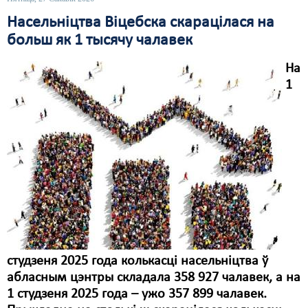
Насельніцтва Віцебска скарацілася на
Свабода слова
больш як 1 тысячу чалавек
Свабода сумленьня
На
Суд
1
Сьмяротнае пакараньне
Экалёгія
Правы працоўных
Сацыяльныя правы
студзеня 2025 года колькасці насельніцтва ў
абласным цэнтры складала 358 927 чалавек, а на
1 студзеня 2025 года – ужо 357 899 чалавек.