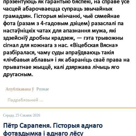
прэзентуюць як гарантыю бяспекі, на справе ўсё
часцей абарочваецца супраць звычайных
грамадзян. Гісторыя мінчанкі, чыё сямейнае
фота (разам з 4-гадовым дзіцем) разаслалі па
настаўніцкіх чатах для апазнання мужа, які
здзейсніў дробны крадзеж, — гэта трывожны
сігнал для кожнага з нас. «Віцебская Вясна»
разбіралася, чаму суды апраўдваюць такія
«лічбавыя аблавы» і як абараніць сваё права на
прыватнае жыццё, калі дзяржава лічыць яго
другасным.
Апублікавана ў
Рознае
Падрабязьней ...
Серада, 25 Сакавік 2026
Пётр Сарапеня. Гісторыя аднаго
фотаздымка і аднаго лёсу