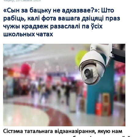
Чацвер, 26 Сакавік 2026
«Сын за бацьку не адказвае?»: Што
рабіць, калі фота вашага дзіцяці праз
чужы крадзеж разаслалі па ўсіх
школьных чатах
Сістэма татальнага відэаназірання, якую нам