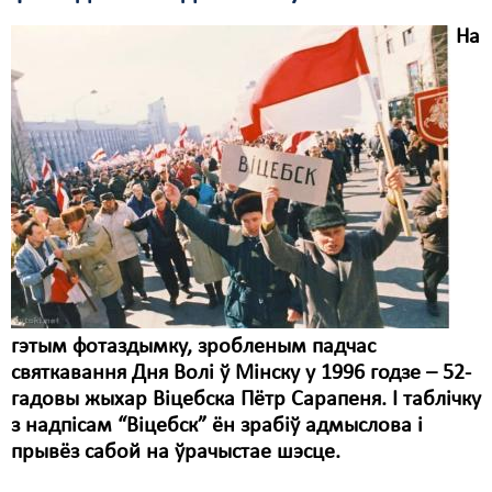
На
гэтым фотаздымку, зробленым падчас
святкавання Дня Волі ў Мінску у 1996 годзе – 52-
гадовы жыхар Віцебска Пётр Сарапеня. І таблічку
з надпісам “Віцебск” ён зрабіў адмыслова і
прывёз сабой на ўрачыстае шэсце.