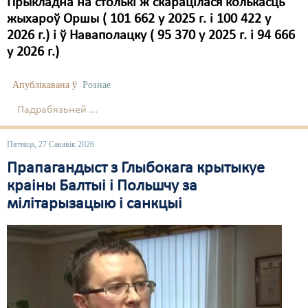
Прыкладна на столькі ж скарацілася колькасць
жыхароў Оршы ( 101 662 у 2025 г. і 100 422 у
2026 г.) і ў Наваполацку ( 95 370 у 2025 г. і 94 666
у 2026 г.)
Апублікавана ў
Рознае
Падрабязьней ...
Пятніца, 27 Сакавік 2026
Прапагандыст з Глыбокага крытыкуе
краіны Балтыі і Польшчу за
мілітарызацыю і санкцыі