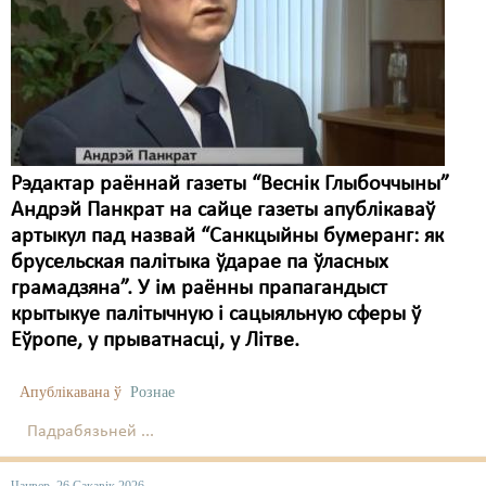
Рэдактар раённай газеты “Веснік Глыбоччыны”
Андрэй Панкрат на сайце газеты апублікаваў
артыкул пад назвай “Санкцыйны бумеранг: як
брусельская палітыка ўдарае па ўласных
грамадзяна”. У ім раённы прапагандыст
крытыкуе палітычную і сацыяльную сферы ў
Еўропе, у прыватнасці, у Літве.
Апублікавана ў
Рознае
Падрабязьней ...