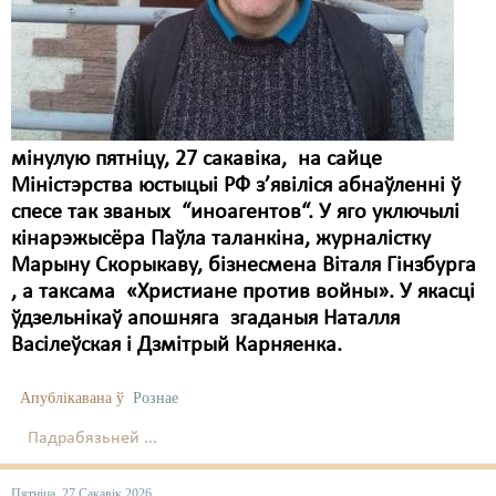
Карная псыхіятрыя
КПЧ ААН
Культурныя правы
ЛПП
мінулую пятніцу, 27 сакавіка, на сайце
Мігранты
Міністэрства юстыцыі РФ з’явіліся абнаўленні ў
спесе так званых “иноагентов“. У яго уключылі
Мірныя сходы
кінарэжысёра Паўла таланкіна, журналістку
Марыну Скорыкаву, бізнесмена Віталя Гінзбурга
Палітвязьні
, а таксама «Христиане против войны». У якасці
Праваабаронцы
ўдзельнікаў апошняга згаданыя Наталля
Васілеўская і Дзмітрый Карняенка.
Правы дзіцяці
Апублікавана ў
Рознае
Пэнітэнцыярная сыстэма
Падрабязьней ...
Распальваньне варожасьці
Рознае
Пятніца, 27 Сакавік 2026