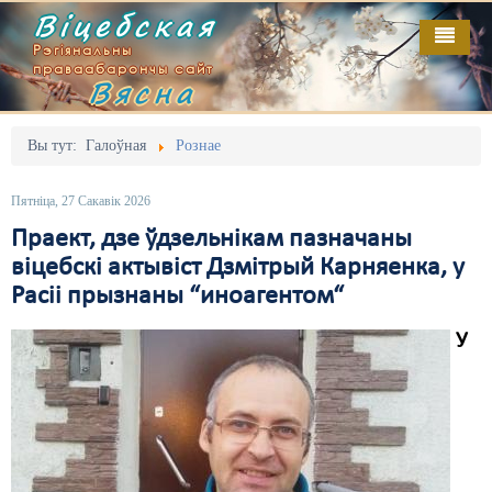
Віцебская
Рэгіянальны
праваабарончы сайт
Вясна
Галоўная
Выданьні
Адміністрацыйны перасьлед
Вы тут:
Галоўная
Рознае
Відэа
Акцыі
Пятніца, 27 Сакавік 2026
Кантакт
Безбар'ернае асяродзьдзе
Праект, дзе ўдзельнікам пазначаны
віцебскі актывіст Дзмітрый Карняенка, у
Пра нас
Выбары
Расіі прызнаны “иноагентом“
RSS
Грамадзянскія ініцыятывы
У
Дзяржава
Дыскрымінацыя
Затрыманьні