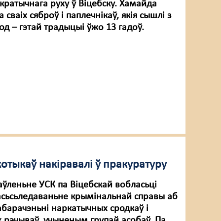
кратычнага руху ў Віцебску. Хамайда
сваіх сяброў і паплечнікаў, якія сышлі з
д – гэтай традыцыі ўжо 13 гадоў.
отыкаў накіравалі ў пракуратуру
аўленьне УСК па Віцебскай вобласьці
сьсьледаваньне крымінальнай справы аб
барачэньні наркатычных сродкаў і
 рэчываў, учыненым групай асобаў. Па