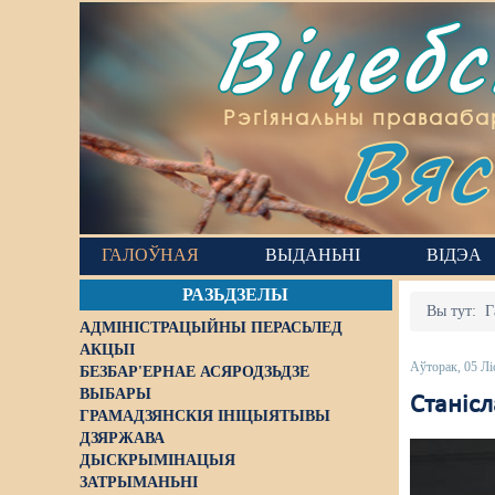
Віцеб
Вяс
Рэгіянальны правааба
ГАЛОЎНАЯ
ВЫДАНЬНІ
ВІДЭА
РАЗЬДЗЕЛЫ
Вы тут:
Г
АДМІНІСТРАЦЫЙНЫ ПЕРАСЬЛЕД
АКЦЫІ
Аўторак, 05 Лі
БЕЗБАР'ЕРНАЕ АСЯРОДЗЬДЗЕ
ВЫБАРЫ
Станіс
ГРАМАДЗЯНСКІЯ ІНІЦЫЯТЫВЫ
ДЗЯРЖАВА
ДЫСКРЫМІНАЦЫЯ
ЗАТРЫМАНЬНІ