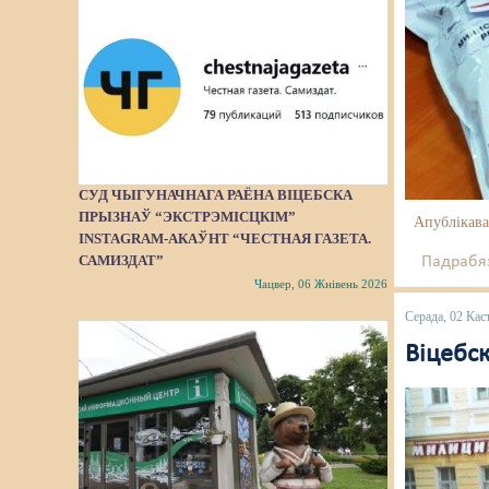
СУД ЧЫГУНАЧНАГА РАЁНА ВІЦЕБСКА
ПРЫЗНАЎ “ЭКСТРЭМІСЦКІМ”
Апублікава
INSTAGRAM-АКАЎНТ “ЧЕСТНАЯ ГАЗЕТА.
САМИЗДАТ”
Падрабяз
Чацвер, 06 Жнівень 2026
Серада, 02 Кас
Віцебск