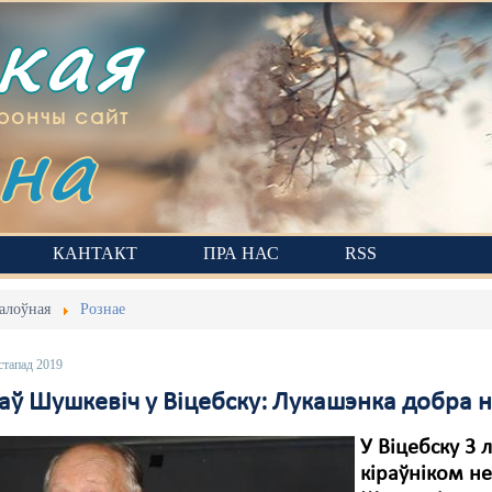
ская
на
рончы сайт
КАНТАКТ
ПРА НАС
RSS
алоўная
Рознае
стапад 2019
лаў Шушкевіч у Віцебску: Лукашэнка добра 
У Віцебску 3 
кіраўніком н