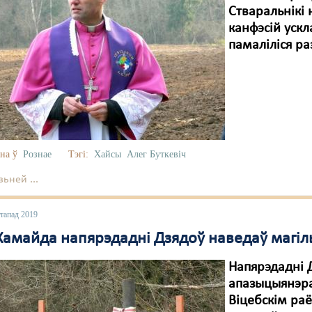
Стваральнікі
канфэсій ускл
памаліліся ра
на ў
Рознае
Тэгі:
Хайсы
Алег Буткевіч
ьней ...
стапад 2019
Хамайда напярэдадні Дзядоў наведаў магіл
Напярэдадні Д
апазыцыянэра
Віцебскім раё