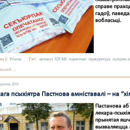
справе праход
гадоў, павед
вобласьці.
на ў
Рознае
Тэгі:
артыкул 328 КК
наркотыкі
пракуратура
сьледчы к
ьней ...
трычнік 2019
ага псыхіятра Пастнова амніставалі – на “х
Пастанова аб
лекара-псыхія
прынятая яшчэ
вызваляецца 