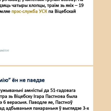
зяць чатыры хлопцы, траім зь якіх – 19
амляе
прэс-служба УСК
па Віцебскай
амітэт
імію” ён не паедзе
 ужываньні амністыі да 51-гадовага
тра зь Віцебску Ігара Пастнова была
 6 верасьня. Паводле яе, Пастноў
ад адбываньня пакараньня ў выглядзе 3-х