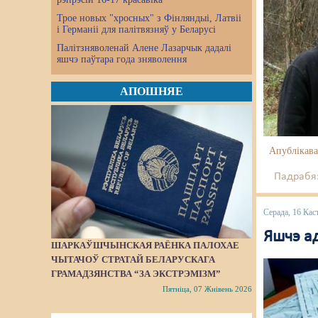
Трое новых "хросных" з Фінляндыі, Латвіі
і Германіі для палітвязняў у Беларусі
Палітзняволенай Алене Лазарчык дадалі
яшчэ паўтара года зняволення
АПОШНЯЕ
Апублікава
Падрабяз
Серада, 16 Кас
Яшчэ а
ШАРКАЎШЧЫНСКАЯ РАЁНКА ПАЛОХАЕ
ЧЫТАЧОЎ СТРАТАЙ БЕЛАРУСКАГА
ГРАМАДЗЯНСТВА “ЗА ЭКСТРЭМІЗМ”
Пятніца, 07 Жнівень 2026