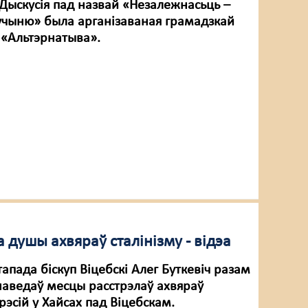
Дыскусія пад назвай «Незалежнасьць –
учыню» была арганізаваная грамадзкай
 «Альтэрнатыва».
а душы ахвяраў сталінізму - відэа
стапада біскуп Віцебскі Алег Буткевіч разам
 наведаў месцы расстрэлаў ахвяраў
прэсій у Хайсах пад Віцебскам.