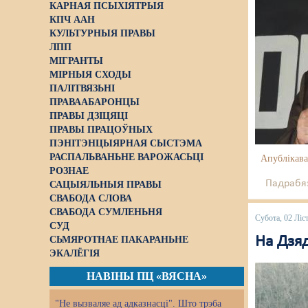
КАРНАЯ ПСЫХІЯТРЫЯ
КПЧ ААН
КУЛЬТУРНЫЯ ПРАВЫ
ЛПП
МІГРАНТЫ
МІРНЫЯ СХОДЫ
ПАЛІТВЯЗЬНІ
ПРАВААБАРОНЦЫ
ПРАВЫ ДЗІЦЯЦІ
ПРАВЫ ПРАЦОЎНЫХ
ПЭНІТЭНЦЫЯРНАЯ СЫСТЭМА
РАСПАЛЬВАНЬНЕ ВАРОЖАСЬЦІ
Апублікава
РОЗНАЕ
Падрабяз
САЦЫЯЛЬНЫЯ ПРАВЫ
СВАБОДА СЛОВА
СВАБОДА СУМЛЕНЬНЯ
Субота, 02 Ліс
СУД
На Дзяд
СЬМЯРОТНАЕ ПАКАРАНЬНЕ
ЭКАЛЁГІЯ
НАВІНЫ ПЦ «ВЯСНА»
"Не вызваляе ад адказнасці". Што трэба