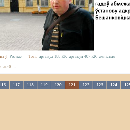
гадоў абмежа
ўстанову адк
Бешанковіцкаг
на ў
Рознае
Тэгі:
артыкул 188 КК
артыкул 407 КК
амністыя
ьней ...
116
117
118
119
120
121
122
123
124
12