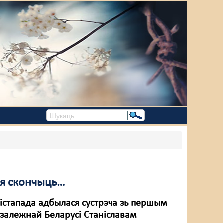
ня скончыць…
лістапада адбылася сустрэча зь першым
езалежнай Беларусі Станіславам