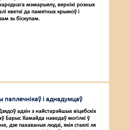
 народнага мэмарыялу, вернікі розных
алі кветкі да памятных крыжоў і
зам зь біскупам.
ы паплечнікаў і аднадумцаў
зядоў адзін з найстарэйшых віцебскіх
ў Барыс Хамайда наведаў могілкі ў
не, дзе пахаваныя людзі, якія стаялі ля