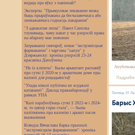
ведаць пра яўку з павіннай?
Эксперты: "Прымусовае лекаванне можа
быць прыраўнавана да бесчалавечнага або
зневажаючага годнасць пакарання"
"З адвакатам лепш": Павел Сапелка
тлумачыць, чаму нават у час рэпрэсій права
на абарону мае значэнне
Затрыманні святароў, новае "экстрэмісцкае
фармаванне" і чарговы "хапун" у
Дзяржынску: хроніка рэпрэсій 23-24
красавіка Дапоўнена
Апублікава
"Не іх кліенты". Былы арыштант распавёў
пра суткі ў 2020-м у арыштным доме пры
калоніі для рэцыдывістаў
Падрабяз
"Улады ніколі публічна не асуджалі
катаванні". Даклад праваабаронцаў у
Пятніца, 01 Лі
рамках УПА
Барыс 
"Калі параўноўваць суткі ў 2022-м і 2024-
м, то цяпер горш стала", — былы
палітвязень пра калонію і арышт пасля
вызвалення
Ксяндза Вячаслава Барка прызналі
"экстрэмісцкім фармаваннем": хроніка
рэпрэсій 16-17 красавіка