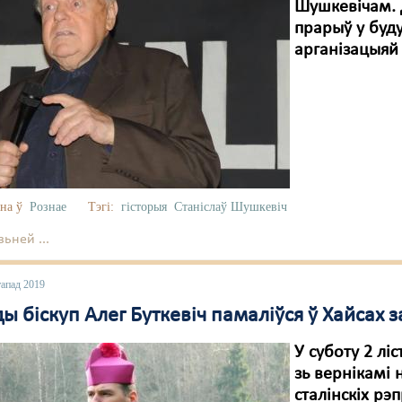
Шушкевічам. 
прарыў у буд
арганізацыяй
на ў
Рознае
Тэгі:
гісторыя
Станіслаў Шушкевіч
ьней ...
тапад 2019
ы біскуп Алег Буткевіч памаліўся ў Хайсах з
У суботу 2 лі
зь вернікамі
сталінскіх рэ