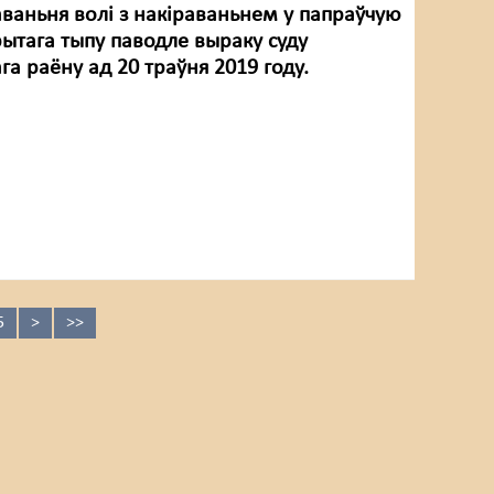
ваньня волі з накіраваньнем у папраўчую
рытага тыпу паводле выраку суду
а раёну ад 20 траўня 2019 году.
5
>
>>