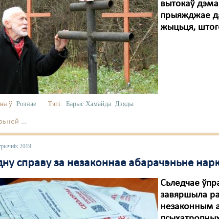
вытокаў дэма
прыяжджае да 
жыцьця, штого
на ў
Рознае
Тэгі:
Барыс Хамайда
Дзяды
ьней ...
трычнік 2019
дну справу за незаконнае абарачэньне нарк
Сьледчае ўпр
завяршыла ра
незаконным а
псыхатропных