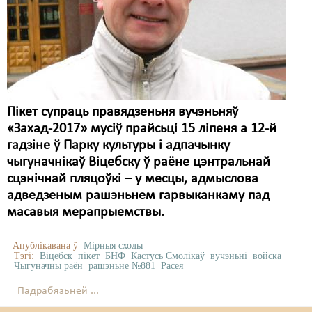
Пікет супраць правядзеньня вучэньняў
«Захад-2017» мусіў прайсьці 15 ліпеня а 12-й
гадзіне ў Парку культуры і адпачынку
чыгуначнікаў Віцебску ў раёне цэнтральнай
сцэнічнай пляцоўкі – у месцы, адмыслова
адведзеным рашэньнем гарвыканкаму пад
масавыя мерапрыемствы.
Апублікавана ў
Мірныя сходы
Тэгі:
Віцебск
пікет
БНФ
Кастусь Смолікаў
вучэньні
войска
Чыгуначны раён
рашэньне №881
Расея
Падрабязьней ...