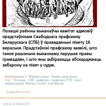
Полацкі раённы выканаўчы камітэт адмовіў
прадстаўнікам Свабоднага прафсаюзу
Беларускага (СПБ) ў правядзеньні пікету 16
верасьня. Прадстаўнікі прафсаюзу заявілі, што
такое рашэньне выканкаму парушае правы
грамадзян, і што яны зьбіраюцца абскарджваць
забарону на пікет у судзе.
Апублікавана ў
Мірныя сходы
,
Правы працоўных
Тэгі:
Полацак
СПБ
прафсаюз
прафсаюз РЭП
пікет
райвыканкам
Віктар Стукаў
Ігар Комлік
Падрабязьней ...
Субота, 22 Ліпень 2017