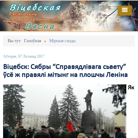
Віцебская
Рэгіянальны
праваабарончы сайт
Вясна
Галоўная
Выданьні
Адміністрацыйны перасьлед
Вы тут:
Галоўная
Мірныя сходы
Відэа
Акцыі
Аўторак, 07 Лістапад 2017
Кантакт
Безбар'ернае асяродзьдзе
Віцебск: Сябры “Справядлівага сьвету”
ўсё ж правялі мітынг на плошчы Леніна
Пра нас
Выбары
Як
RSS
Грамадзянскія ініцыятывы
Дзяржава
Дыскрымінацыя
Затрыманьні