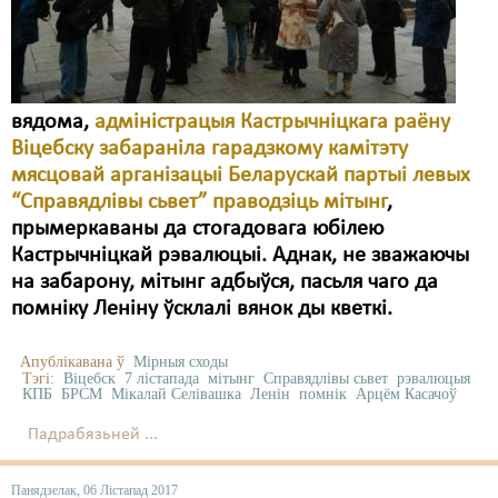
Карная псыхіятрыя
КПЧ ААН
Культурныя правы
вядома,
адміністрацыя Кастрычніцкага раёну
ЛПП
Віцебску забараніла гарадзкому камітэту
мясцовай арганізацыі Беларускай партыі левых
Мігранты
“Справядлівы сьвет” праводзіць мітынг
,
Мірныя сходы
прымеркаваны да стогадовага юбілею
Кастрычніцкай рэвалюцыі. Аднак, не зважаючы
Палітвязьні
на забарону, мітынг адбыўся, пасьля чаго да
помніку Леніну ўсклалі вянок ды кветкі.
Праваабаронцы
Правы дзіцяці
Апублікавана ў
Мірныя сходы
Тэгі:
Віцебск
7 лістапада
мітынг
Справядлівы сьвет
рэвалюцыя
КПБ
БРСМ
Мікалай Селівашка
Ленін
помнік
Арцём Касачоў
Пэнітэнцыярная сыстэма
Падрабязьней ...
Распальваньне варожасьці
Панядзелак, 06 Лістапад 2017
Рознае