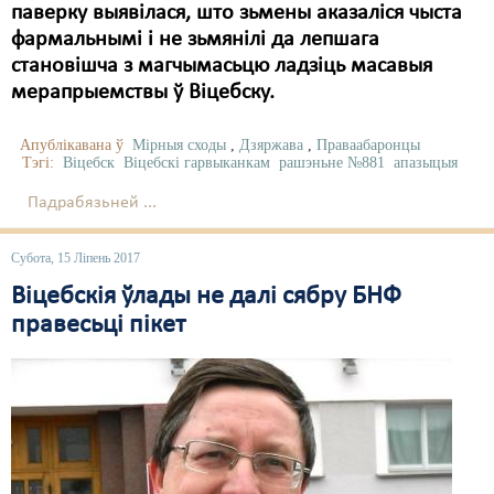
паверку выявілася, што зьмены аказаліся чыста
фармальнымі і не зьмянілі да лепшага
становішча з магчымасьцю ладзіць масавыя
мерапрыемствы ў Віцебску.
Апублікавана ў
Мірныя сходы
,
Дзяржава
,
Праваабаронцы
Тэгі:
Віцебск
Віцебскі гарвыканкам
рашэньне №881
апазыцыя
Падрабязьней ...
Субота, 15 Ліпень 2017
Віцебскія ўлады не далі сябру БНФ
правесьці пікет