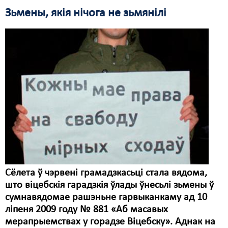
Зьмены, якія нічога не зьмянілі
Сёлета ў чэрвені грамадзкасьці стала вядома,
што віцебскія гарадзкія ўлады ўнесьлі зьмены ў
сумнавядомае рашэньне гарвыканкаму ад 10
ліпеня 2009 году № 881 «Аб масавых
мерапрыемствах у горадзе Віцебску». Аднак на