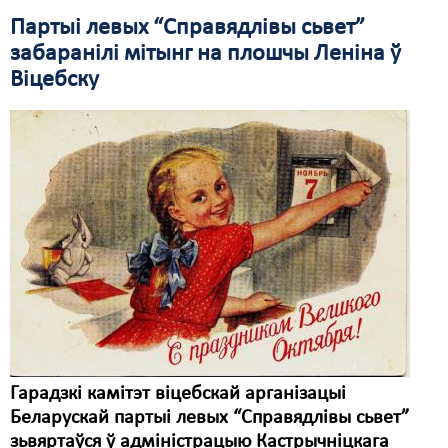
Партыі левых “Справядлівы сьвет”
Свабода слова
забаранілі мітынг на плошчы Леніна ў
Свабода сумленьня
Віцебску
Суд
Сьмяротнае пакараньне
Экалёгія
Правы працоўных
Сацыяльныя правы
Гарадзкі камітэт віцебскай арганізацыі
Беларускай партыі левых “Справядлівы сьвет”
зьвяртаўся ў адміністрацыю Кастрычніцкага