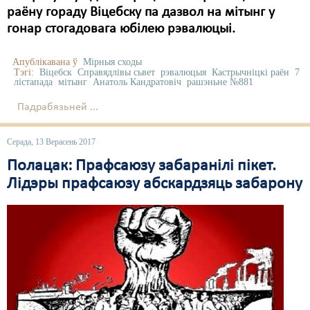
раёну гораду Віцебску па дазвол на мітынг у
гонар стогадовага юбілею рэвалюцыі.
Апублікавана ў
Мірныя сходы
Тэгі:
Віцебск
Справядлівы сьвет
рэвалюцыя
Кастрычніцкі раён
7
лістапада
мітынг
Анатоль Кандратовіч
рашэньне №881
Падрабязьней ...
Серада, 13 Верасень 2017
Полацак: Прафсаюзу забаранілі пікет.
Лідэры прафсаюзу абскардзяць забарону