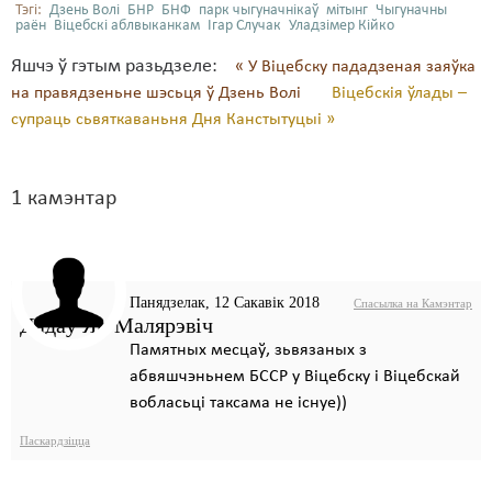
Тэгі:
Дзень Волі
БНР
БНФ
парк чыгуначнікаў
мітынг
Чыгуначны
раён
Віцебскі аблвыканкам
Ігар Случак
Уладзімер Кійко
Яшчэ ў гэтым разьдзеле:
« У Віцебску пададзеная заяўка
на правядзеньне шэсьця ў Дзень Волі
Віцебскія ўлады –
супраць сьвяткаваньня Дня Канстытуцыі »
1
камэнтар
Панядзелак, 12 Сакавік 2018
Спасылка на Камэнтар
Дадаў Ян Малярэвіч
Памятных месцаў, зьвязаных з
абвяшчэньнем БССР у Віцебску і Віцебскай
вобласьці таксама не існуе))
Паскардзіцца