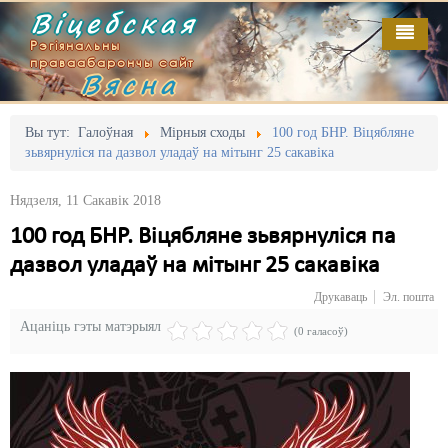
Віцебская
Рэгіянальны
праваабарончы сайт
Вясна
Галоўная
Выданьні
Адміністрацыйны перасьлед
Вы тут:
Галоўная
Мірныя сходы
100 год БНР. Віцябляне
зьвярнуліся па дазвол уладаў на мітынг 25 сакавіка
Відэа
Акцыі
Нядзеля, 11 Сакавік 2018
Кантакт
Безбар'ернае асяродзьдзе
100 год БНР. Віцябляне зьвярнуліся па
Пра нас
Выбары
дазвол уладаў на мітынг 25 сакавіка
RSS
Грамадзянскія ініцыятывы
Друкаваць
Эл. пошта
Ацаніць гэты матэрыял
Дзяржава
(0 галасоў)
Дыскрымінацыя
Затрыманьні