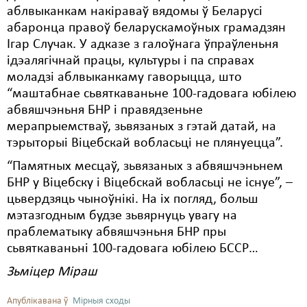
аблвыканкам накіраваў вядомы ў Беларусі
абаронца правоў беларускамоўных грамадзян
Ігар Случак. У адказе з галоўнага ўпраўленьня
ідэалягічнай працы, культуры і па справах
моладзі аблвыканкаму гаворыцца, што
“маштабнае сьвяткаваньне 100-гадовага юбілею
абвяшчэньня БНР і правядзеньне
мерапрыемстваў, зьвязаных з гэтай датай, на
тэрыторыі Віцебскай вобласьці не плянуецца”.
“Памятных месцаў, зьвязаных з абвяшчэньнем
БНР у Віцебску і Віцебскай вобласьці не існуе”, –
цьвердзяць чыноўнікі. На іх погляд, больш
мэтазгодным будзе зьвярнуць увагу на
праблематыку абвяшчэньня БНР пры
сьвяткаваньні 100-гадовага юбілею БССР…
Зьміцер Міраш
Апублікавана ў
Мірныя сходы