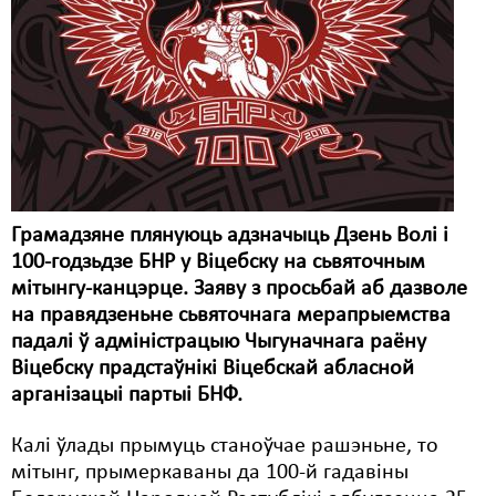
Карная псыхіятрыя
КПЧ ААН
Культурныя правы
ЛПП
Мігранты
Мірныя сходы
Грамадзяне плянуюць адзначыць Дзень Волі і
100-годзьдзе БНР у Віцебску на сьвяточным
Палітвязьні
мітынгу-канцэрце. Заяву з просьбай аб дазволе
Праваабаронцы
на правядзеньне сьвяточнага мерапрыемства
падалі ў адміністрацыю Чыгуначнага раёну
Правы дзіцяці
Віцебску прадстаўнікі Віцебскай абласной
арганізацыі партыі БНФ.
Пэнітэнцыярная сыстэма
Калі ўлады прымуць станоўчае рашэньне, то
Распальваньне варожасьці
мітынг, прымеркаваны да 100-й гадавіны
Рознае