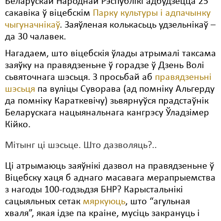
Беларускай Народнай Рэспублікі адбудзецца 25
сакавіка ў віцебскім
Парку культуры і адпачынку
Свабода слова
чыгуначнікаў
. Заяўленая колькасьць удзельнікаў –
да 30 чалавек.
Свабода сумленьня
Нагадаем, што віцебскія ўлады атрымалі таксама
Суд
заяўку на правядзеньне ў горадзе ў Дзень Волі
Сьмяротнае пакараньне
сьвяточнага шэсьця. З просьбай аб
правядзеньні
шэсьця
па вуліцы Суворава (ад помніку Альгерду
Экалёгія
да помніку Караткевічу) зьвярнуўся прадстаўнік
Беларускага нацыянальнага кангрэсу Ўладзімер
Правы працоўных
Кійко.
Сацыяльныя правы
Мітынг ці шэсьце. Што дазволяць?..
Ці атрымаюць заяўнікі дазвол на правядзеньне ў
Віцебску хаця б аднаго масавага мерапрыемства
з нагоды 100-годзьдзя БНР? Карыстальнікі
сацыяльных сетак
мяркуюць
, што “агульная
хваля”, якая ідзе па краіне, мусіць закрануць і