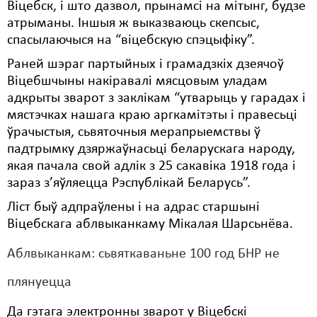
Віцебск, і што дазвол, прынамсі на мітынг, будзе
атрыманы. Іншыя ж выказваюць скепсыс,
спасылаючыся на “віцебскую спэцыфіку”.
Раней шэраг партыйных і грамадзкіх дзеячоў
Віцебшчыны накіравалі мясцовым уладам
адкрыты зварот з заклікам “утварыць у гарадах і
мястэчках нашага краю аргкамітэты і правесьці
ўрачыстыя, сьвяточныя мерапрыемствы ў
падтрымку дзяржаўнасьці беларускага народу,
якая пачала свой адлік з 25 сакавіка 1918 года і
зараз з’яўляецца Рэспублікай Беларусь”.
Ліст быў адпраўлены і на адрас старшыні
Віцебскага аблвыканкаму Мікалая Шарсьнёва.
Аблвыканкам: сьвяткаваньне 100 год БНР не
плянуецца
Да гэтага электронны зварот у Віцебскі