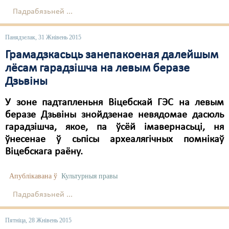
Падрабязьней ...
Свабода слова
Панядзелак, 31 Жнівень 2015
Свабода сумленьня
Грамадзкасьць занепакоеная далейшым
Суд
лёсам гарадзішча на левым беразе
Сьмяротнае пакараньне
Дзьвіны
Экалёгія
У зоне падтапленьня Віцебскай ГЭС на левым
беразе Дзьвіны знойдзенае невядомае дасюль
Правы працоўных
гарадзішча, якое, па ўсёй імавернасьці, ня
ўнесенае ў сьпісы археалягічных помнікаў
Сацыяльныя правы
Віцебскага раёну.
Апублікавана ў
Культурныя правы
Падрабязьней ...
Пятніца, 28 Жнівень 2015