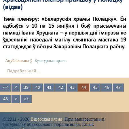
Хрысьціянскі пленэр прайшоў у Полацку
(відэа)
Тэма пленэру: «Беларускія храмы Полацку». Ён
адбыўся з 10 па 15 жніўня і быў прысьвечаны
памяці Івана Хруцкага – у першыя дні імпрэзы яе
ўдзельнікі наведалі магілу слыннага мастака 19
стагодзьдзя ў вёсцы Захаравічы Полацкага раёну.
Апублікавана ў
Культурныя правы
Падрабязьней ...
<<
<
39
40
41
42
43
44
45
46
47
48
>
>>
© 2011 - 2026
Віцебская вясна
. Пры выкарыстаньні
матэрыялаў абавязковая гіпэрспасылка. Email: