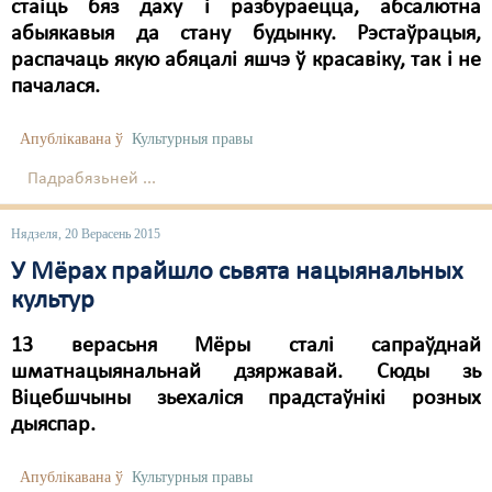
Карная псыхіятрыя
стаіць бяз даху і разбураецца, абсалютна
абыякавыя да стану будынку. Рэстаўрацыя,
КПЧ ААН
распачаць якую абяцалі яшчэ ў красавіку, так і не
пачалася.
Культурныя правы
ЛПП
Апублікавана ў
Культурныя правы
Мігранты
Падрабязьней ...
Мірныя сходы
Нядзеля, 20 Верасень 2015
Палітвязьні
У Мёрах прайшло сьвята нацыянальных
культур
Праваабаронцы
13 верасьня Мёры сталі сапраўднай
Правы дзіцяці
шматнацыянальнай дзяржавай. Сюды зь
Віцебшчыны зьехаліся прадстаўнікі розных
Пэнітэнцыярная сыстэма
дыяспар.
Распальваньне варожасьці
Апублікавана ў
Культурныя правы
Рознае