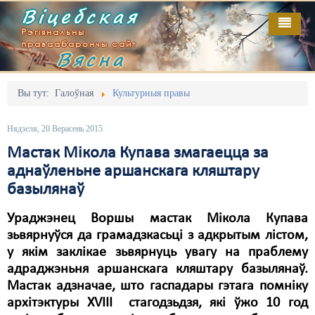
Віцебская
Рэгіянальны
праваабарончы сайт
Вясна
Галоўная
Выданьні
Адміністрацыйны перасьлед
Вы тут:
Галоўная
Культурныя правы
Відэа
Акцыі
Нядзеля, 20 Верасень 2015
Кантакт
Безбар'ернае асяродзьдзе
Мастак Мікола Купава змагаецца за
аднаўленьне аршанскага кляштару
Пра нас
Выбары
базылянаў
RSS
Грамадзянскія ініцыятывы
Ураджэнец Воршы мастак Мікола Купава
Дзяржава
зьвярнуўся да грамадзкасьці з адкрытым лістом,
у якім заклікае зьвярнуць увагу на праблему
Дыскрымінацыя
адраджэньня аршанскага кляштару базылянаў.
Мастак адзначае, што гаспадары гэтага помніку
Затрыманьні
архітэктуры XVIII стагодзьдзя, які ўжо 10 год