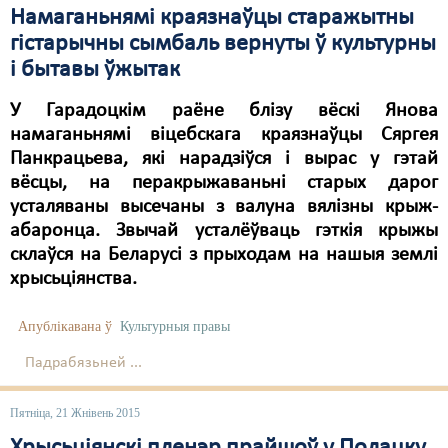
Намаганьнямі краязнаўцы старажытны
гістарычны сымбаль вернуты ў культурны
і бытавы ўжытак
У Гарадоцкім раёне блізу вёскі Янова
намаганьнямі віцебскага краязнаўцы Сяргея
Панкрацьева, які нарадзіўся і вырас у гэтай
вёсцы, на перакрыжаваньні старых дарог
усталяваны высечаны з валуна вялізны крыж-
абаронца. Звычай усталёўваць гэткія крыжы
склаўся на Беларусі з прыходам на нашыя землі
хрысьціянства.
Апублікавана ў
Культурныя правы
Падрабязьней ...
Пятніца, 21 Жнівень 2015