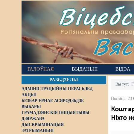
Віцеб
Вяс
Рэгіянальны правааба
ГАЛОЎНАЯ
ВЫДАНЬНІ
ВІДЭА
РАЗЬДЗЕЛЫ
Вы тут:
Г
АДМІНІСТРАЦЫЙНЫ ПЕРАСЬЛЕД
АКЦЫІ
Пятніца, 23
БЕЗБАР'ЕРНАЕ АСЯРОДЗЬДЗЕ
ВЫБАРЫ
Кошт ар
ГРАМАДЗЯНСКІЯ ІНІЦЫЯТЫВЫ
Ніхто н
ДЗЯРЖАВА
ДЫСКРЫМІНАЦЫЯ
ЗАТРЫМАНЬНІ