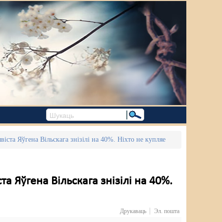
ста Яўгена Вільскага знізілі на 40%. Ніхто не купляе
 Яўгена Вільскага знізілі на 40%.
Друкаваць
Эл. пошта