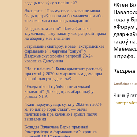
ведаць пра яўку з павіннай?
Яўген Ві
Эксперты: "Прымусовае лекаванне можа
Навапола
быць прыраўнавана да бесчалавечнага або
года у Б
зневажаючага годнасць пакарання"
«Форум д
"З адвакатам лепш": Павел Сапелка
тлумачыць, чаму нават у час рэпрэсій права
дзяржаўн
на абарону мае значэнне
гадоў па
Затрыманні святароў, новае "экстрэмісцкае
Маёмасць
фармаванне" і чарговы "хапун" у
штрафа.
Дзяржынску: хроніка рэпрэсій 23-24
красавіка Дапоўнена
"Не іх кліенты". Былы арыштант распавёў
Таццяна
пра суткі ў 2020-м у арыштным доме пры
калоніі для рэцыдывістаў
Апублікавана
"Улады ніколі публічна не асуджалі
катаванні". Даклад праваабаронцаў у
Яшчэ ў гэ
рамках УПА
“экстрэміс
"Калі параўноўваць суткі ў 2022-м і 2024-
м, то цяпер горш стала", — былы
палітвязень пра калонію і арышт пасля
вызвалення
Ксяндза Вячаслава Барка прызналі
"экстрэмісцкім фармаваннем": хроніка
рэпрэсій 16-17 красавіка