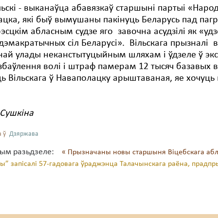
льскі - выканаўца абавязкаў старшыні партыі «Нар
цка, які быў вымушаны пакінуць Беларусь пад пагр
рэсцкім абласным судзе яго завочна асудзілі як «уд
эмакратычных сіл Беларусі». Вільскага прызналі в
ай улады неканстытуцыйным шляхам і ўдзеле ў экс
збаўлення волі і штраф памерам 12 тысяч базавых ве
 Вільскага ў Наваполацку арыштаваная, яе хочуць
 Сушкіна
 ў
Дзяржава
тым разьдзеле:
« Прызначаны новы старшыня Віцебскага абл
ты” запісалі 57-гадовага ўраджэнца Талачынскага раёна, прад