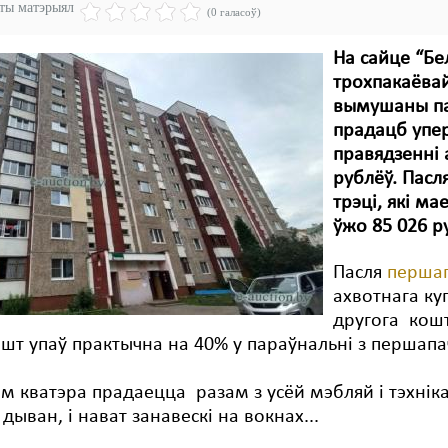
эты матэрыял
(0 галасоў)
На сайце “Бе
трохпакаёвай
вымушаны пак
прадацб упе
правядзенні 
рублёў. Пас
трэці, які м
ўжо 85 026 р
Пасля
перша
ахвотнага ку
другога кош
шт упаў практычна на 40% у параўнальні з першап
м кватэра прадаецца разам з усёй мэбляй і тэхнікай
 дыван, і нават занавескі на вокнах...