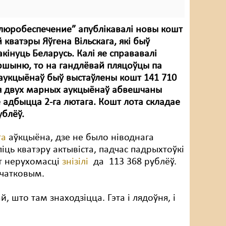
люробеспечение” апублікавалі новы кошт
 кватэры Яўгена Вільскага, які быў
інуць Беларусь. Калі яе справавалі
ршыню, то на гандлёвай пляцоўцы па
аукцыёнаў быў выстаўлены кошт 141 710
ля двух марных аукцыёнаў абвешчаны
ае адбыцца 2-га лютага. Кошт лота складае
ублёў.
га
аўкцыёна, дзе не было ніводнага
піць кватэру актывіста, падчас падрыхтоўкі
т нерухомасці
знізілі
да 113 368 рублёў.
ачатковым.
, што там знаходзіцца. Гэта і лядоўня, і