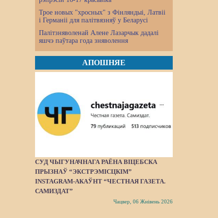
Трое новых "хросных" з Фінляндыі, Латвіі
і Германіі для палітвязняў у Беларусі
Палітзняволенай Алене Лазарчык дадалі
яшчэ паўтара года зняволення
АПОШНЯЕ
СУД ЧЫГУНАЧНАГА РАЁНА ВІЦЕБСКА
ПРЫЗНАЎ “ЭКСТРЭМІСЦКІМ”
INSTAGRAM-АКАЎНТ “ЧЕСТНАЯ ГАЗЕТА.
САМИЗДАТ”
Чацвер, 06 Жнівень 2026