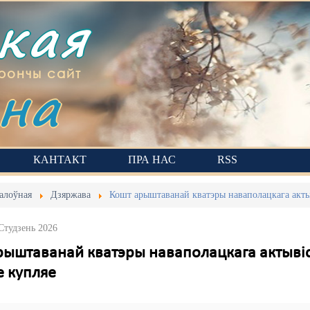
ская
на
рончы сайт
КАНТАКТ
ПРА НАС
RSS
алоўная
Дзяржава
Кошт арыштаванай кватэры наваполацкага актыві
 Студзень 2026
ыштаванай кватэры наваполацкага актывіста
е купляе