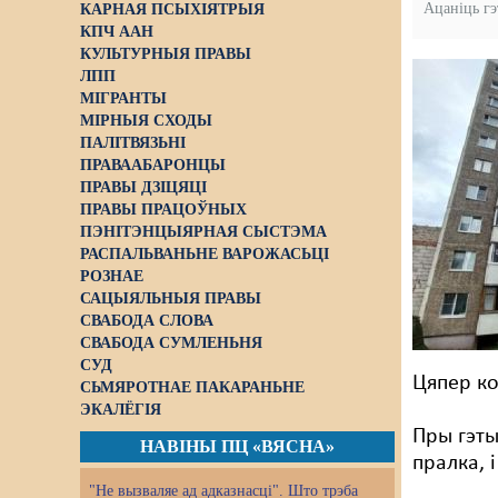
Ацаніць г
КАРНАЯ ПСЫХІЯТРЫЯ
КПЧ ААН
КУЛЬТУРНЫЯ ПРАВЫ
ЛПП
МІГРАНТЫ
МІРНЫЯ СХОДЫ
ПАЛІТВЯЗЬНІ
ПРАВААБАРОНЦЫ
ПРАВЫ ДЗІЦЯЦІ
ПРАВЫ ПРАЦОЎНЫХ
ПЭНІТЭНЦЫЯРНАЯ СЫСТЭМА
РАСПАЛЬВАНЬНЕ ВАРОЖАСЬЦІ
РОЗНАЕ
САЦЫЯЛЬНЫЯ ПРАВЫ
СВАБОДА СЛОВА
СВАБОДА СУМЛЕНЬНЯ
СУД
Цяпер ко
СЬМЯРОТНАЕ ПАКАРАНЬНЕ
ЭКАЛЁГІЯ
Пры гэты
НАВІНЫ ПЦ «ВЯСНА»
пралка, і
"Не вызваляе ад адказнасці". Што трэба