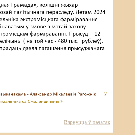
одная Грамада», колішні жыхар
озай палітычнага пераследу. Летам 2024
зельніка экстрэмісцкага фарміравання
інаватым у змове з мэтай захопу
трэмісцкім фарміраванні. Прысуд - 12
лічынь ( на той час - 480 тыс. рублёў).
 прадаць дзеля пагашэння прысуджанага
выканакама - Аляксандр Мікалаевіч Рагожнік
У
прымальніка са Смаленшчыны »
Вярнуцца ў пачатак