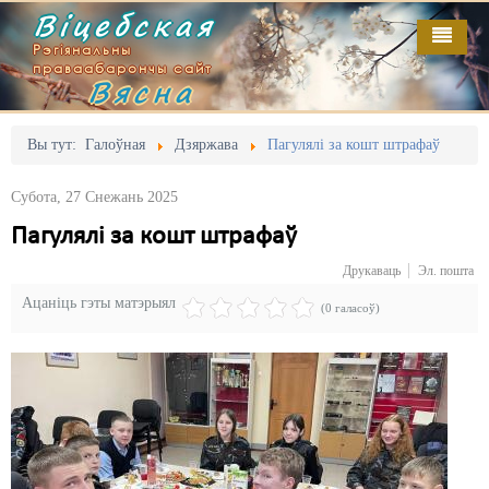
Віцебская
Рэгіянальны
праваабарончы сайт
Вясна
Галоўная
Выданьні
Адміністрацыйны перасьлед
Вы тут:
Галоўная
Дзяржава
Пагулялі за кошт штрафаў
Відэа
Акцыі
Субота, 27 Снежань 2025
Кантакт
Безбар'ернае асяродзьдзе
Пагулялі за кошт штрафаў
Друкаваць
Эл. пошта
Пра нас
Выбары
Ацаніць гэты матэрыял
(0 галасоў)
RSS
Грамадзянскія ініцыятывы
Дзяржава
Дыскрымінацыя
Затрыманьні