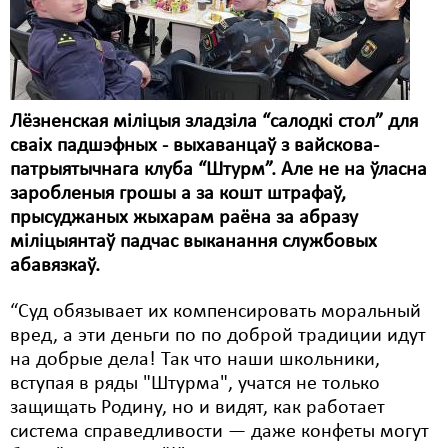
Карная псыхіятрыя
КПЧ ААН
Культурныя правы
Лёзненская міліцыя зладзіла “салодкі стол” для
ЛПП
сваіх падшэфных - выхаванцаў з вайскова-
Мігранты
патрыятычнага клуба “Штурм”. Але не на ўласна
заробленыя грошы а за кошт штрафаў,
Мірныя сходы
прысуджаных жыхарам раёна за абразу
міліцыянтаў падчас выканання службовых
Палітвязьні
абавязкаў.
Праваабаронцы
“Суд обязывает их компенсировать моральный
Правы дзіцяці
вред, а эти деньги по по доброй традиции идут
на добрые дела! Так что наши школьники,
Пэнітэнцыярная сыстэма
вступая в ряды "Штурма", учатся не только
Распальваньне варожасьці
защищать Родину, но и видят, как работает
система справедливости — даже конфеты могут
Рознае