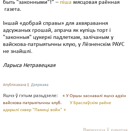
быть "законными"!” –
піша
мясцовая раённая
газета.
Свабода слова
Свабода сумленьня
Іншай «добрай справы» для ахвяравання
адсужаных грошай, апрача як купіць торт і
Суд
"законныя" цукеркі падлеткам, залічаным у
вайскова-патрыятычны клую, у Лёзненскім РАУС
Сьмяротнае пакараньне
не знайшлі.
Экалёгія
Ларыса Нетравецкая
Правы працоўных
Сацыяльныя правы
Апублікавана ў
Дзяржава
Яшчэ ў гэтым разьдзеле:
« У Оршы заснавалі яшчэ адзін
вайскова-патрыятычны клуб.
У Браслаўскім раёне
адкрылі сквер “Памяці войн” »
Вярнуцца ў пачатак