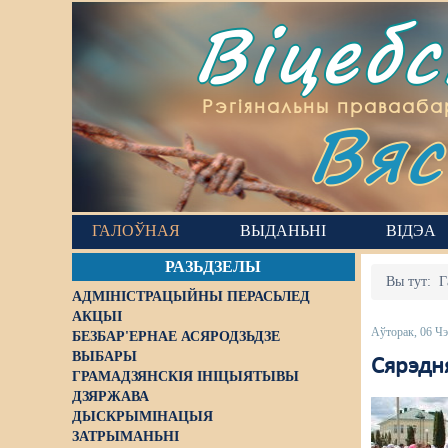
Віцеб
Вяс
Рэгіянальны правааба
ГАЛОЎНАЯ
ВЫДАНЬНІ
ВІДЭА
РАЗЬДЗЕЛЫ
Вы тут:
Г
АДМІНІСТРАЦЫЙНЫ ПЕРАСЬЛЕД
АКЦЫІ
Аўторак, 06 Ч
БЕЗБАР'ЕРНАЕ АСЯРОДЗЬДЗЕ
ВЫБАРЫ
Сярэдня
ГРАМАДЗЯНСКІЯ ІНІЦЫЯТЫВЫ
ДЗЯРЖАВА
ДЫСКРЫМІНАЦЫЯ
ЗАТРЫМАНЬНІ