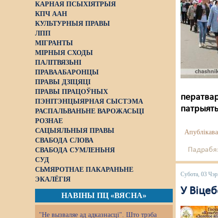
КАРНАЯ ПСЫХІЯТРЫЯ
КПЧ ААН
КУЛЬТУРНЫЯ ПРАВЫ
ЛПП
МІГРАНТЫ
МІРНЫЯ СХОДЫ
ПАЛІТВЯЗЬНІ
ПРАВААБАРОНЦЫ
ПРАВЫ ДЗІЦЯЦІ
ПРАВЫ ПРАЦОЎНЫХ
ператвар
ПЭНІТЭНЦЫЯРНАЯ СЫСТЭМА
патрыяты
РАСПАЛЬВАНЬНЕ ВАРОЖАСЬЦІ
РОЗНАЕ
САЦЫЯЛЬНЫЯ ПРАВЫ
Апублікава
СВАБОДА СЛОВА
Падрабяз
СВАБОДА СУМЛЕНЬНЯ
СУД
СЬМЯРОТНАЕ ПАКАРАНЬНЕ
Субота, 03 Чэр
ЭКАЛЁГІЯ
У Віце
НАВІНЫ ПЦ «ВЯСНА»
"Не вызваляе ад адказнасці". Што трэба