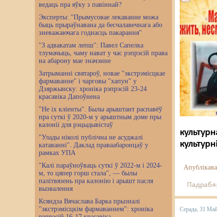
ведаць пра яўку з павіннай?
Эксперты: "Прымусовае лекаванне можа
быць прыраўнавана да бесчалавечнага або
зневажаючага годнасць пакарання"
"З адвакатам лепш": Павел Сапелка
тлумачыць, чаму нават у час рэпрэсій права
на абарону мае значэнне
Затрыманні святароў, новае "экстрэмісцкае
фармаванне" і чарговы "хапун" у
Дзяржынску: хроніка рэпрэсій 23-24
красавіка Дапоўнена
"Не іх кліенты". Былы арыштант распавёў
пра суткі ў 2020-м у арыштным доме пры
калоніі для рэцыдывістаў
культурн
"Улады ніколі публічна не асуджалі
культурн
катаванні". Даклад праваабаронцаў у
рамках УПА
"Калі параўноўваць суткі ў 2022-м і 2024-
Апублікава
м, то цяпер горш стала", — былы
палітвязень пра калонію і арышт пасля
Падрабяз
вызвалення
Ксяндза Вячаслава Барка прызналі
"экстрэмісцкім фармаваннем": хроніка
Серада, 31 Ма
рэпрэсій 16-17 красавіка