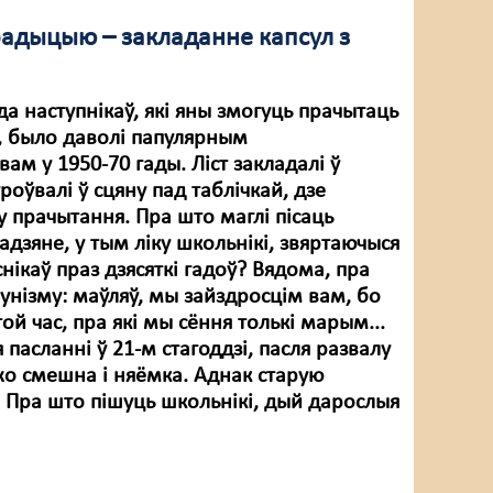
адыцыю – закладанне капсул з
 да наступнікаў, які яны змогуць прачытаць
0, было даволі папулярным
м у 1950-70 гады. Ліст закладалі ў
уроўвалі ў сцяну пад таблічкай, дзе
у прачытання. Пра што маглі пісаць
адзяне, у тым ліку школьнікі, звяртаючыся
снікаў праз дзясяткі гадоў? Вядома, пра
унізму: маўляў, мы зайздросцім вам, бо
ой час, пра які мы сёння толькі марым...
я пасланні ў 21-м стагоддзі, пасля развалу
жо смешна і няёмка. Аднак старую
. Пра што пішуць школьнікі, дый дарослыя