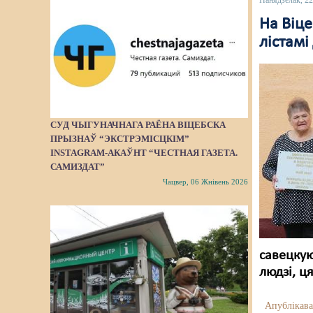
Панядзелак, 2
На Віц
лістамі
СУД ЧЫГУНАЧНАГА РАЁНА ВІЦЕБСКА
ПРЫЗНАЎ “ЭКСТРЭМІСЦКІМ”
INSTAGRAM-АКАЎНТ “ЧЕСТНАЯ ГАЗЕТА.
САМИЗДАТ”
Чацвер, 06 Жнівень 2026
савецкую
людзі, ц
Апублікава