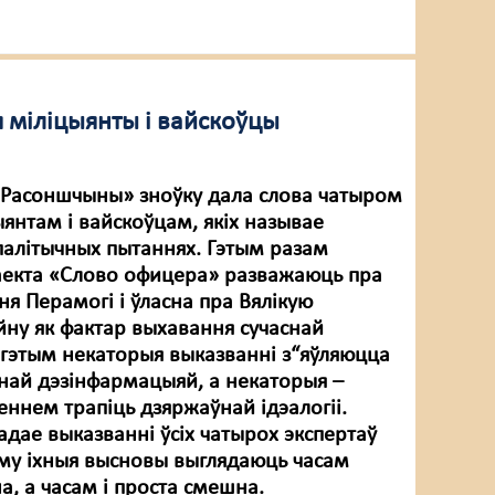
я міліцыянты і вайскоўцы
с Расоншчыны» зноўку дала слова чатыром
янтам і вайскоўцам, якіх называе
 палітычных пытаннях. Гэтым разам
раекта «Слово офицера» разважаюць пра
я Перамогі і ўласна пра Вялікую
ну як фактар выхавання сучаснай
 гэтым некаторыя выказванні з“яўляюцца
най дэзінфармацыяй, а некаторыя –
еннем трапіць дзяржаўнай ідэалогіі.
адае выказванні ўсіх чатырох экспертаў
таму іхныя высновы выглядаюць часам
, а часам і проста смешна.