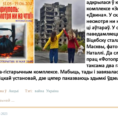
адкрылася ў 
комплексе «З
«Двина». У ск
несмотря ни 
ці аўтараў. У
паведамляецц
Віцебску ста
Масквы, фато
Наталлі. Да с
прац «Фотопр
таксама два г
а-гістарычным комплексе. Мабыць, тады і завязалас
іцкай установай, дзе цяпер паказваюць здымкі ўдз
на ў
Акцыі
Тэгі:
вайна
Украіна
ьней ...
й 2023