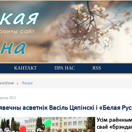
ская
на
рончы сайт
КАНТАКТ
ПРА НАС
RSS
алоўная
Акцыі
эрвень 2023
вечны асветнік Васіль Цяпінскі і «Белая Рус
Усім раённым
сваё «брэндав