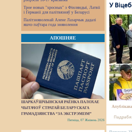
У Віцеб
Трое новых "хросных" з Фінляндыі, Латвіі
і Германіі для палітвязняў у Беларусі
Палітзняволенай Алене Лазарчык дадалі
яшчэ паўтара года зняволення
АПОШНЯЕ
ШАРКАЎШЧЫНСКАЯ РАЁНКА ПАЛОХАЕ
Апублікава
ЧЫТАЧОЎ СТРАТАЙ БЕЛАРУСКАГА
ГРАМАДЗЯНСТВА “ЗА ЭКСТРЭМІЗМ”
Падрабяз
Пятніца, 07 Жнівень 2026