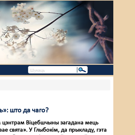
ь»: што да чаго?
 цэнтрам Віцебшчыны загадана мець
ае свята». У Глыбокім, да прыкладу, гэта