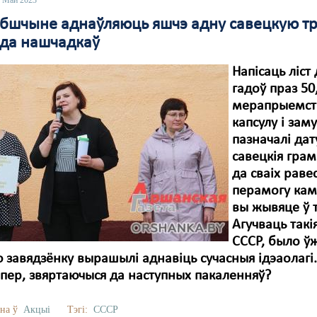
2 Май 2023
ебшчыне аднаўляюць яшчэ адну савецкую тр
 да нашчадкаў
Напісаць ліст
гадоў праз 5
мерапрыемства
капсулу і зам
пазначалі дат
савецкія грам
да сваіх раве
перамогу кам
вы жывяце ў т
Агучваць такі
СССР, было ў
 завядзёнку вырашылі аднавіць сучасныя ідэаолагі
япер, звяртаючыся да наступных пакаленняў?
на ў
Акцыі
Тэгі:
СССР