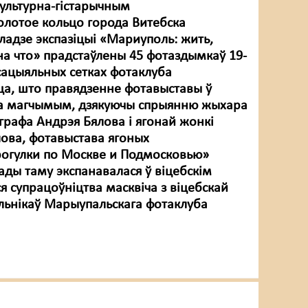
культурна-гістарычным
олотое кольцо города Витебска
ладзе экспазіцыі «Мариуполь: жить,
на что» прадстаўлены 45 фотаздымкаў 19-
 сацыяльных сетках фотаклуба
а, што правядзенне фотавыставы ў
ла магчымым, дзякуючы спрыянню жыхара
графа Андрэя Бялова і ягонай жонкі
лова, фотавыстава ягоных
огулки по Москве и Подмосковью»
ады таму экспанавалася ў віцебскім
я супрацоўніцтва масквіча з віцебскай
ельнікаў Марыупальскага фотаклуба