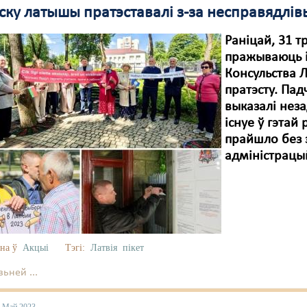
ску латышы пратэставалі з-за несправядлів
Раніцай, 31 т
пражываюць і
Консульства Л
пратэсту. Падч
выказалі нез
існуе ў гэта
прайшло без 
адміністрацы
на ў
Акцыі
Тэгі:
Латвія
пікет
ьней ...