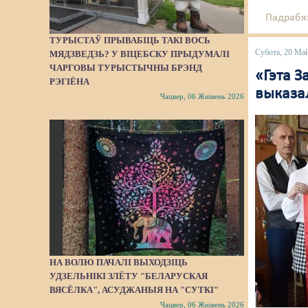
Падрабяз
ТУРЫСТАЎ ПРЫВАБІЦЬ ТАКІ ВОСЬ
Субота, 20 Ма
МЯДЗВЕДЗЬ? У ВІЦЕБСКУ ПРЫДУМАЛІ
ЧАРГОВЫ ТУРЫСТЫЧНЫ БРЭНД
«Гэтa З
РЭГІЁНА
выказа
Чацвер, 06 Жнівень 2026
НА ВОЛЮ ПАЧАЛІ ВЫХОДЗІЦЬ
УДЗЕЛЬНІКІ ЗЛЁТУ "БЕЛАРУСКАЯ
ВЯСЁЛКА", АСУДЖАНЫЯ НА "СУТКІ"
Чацвер, 06 Жнівень 2026