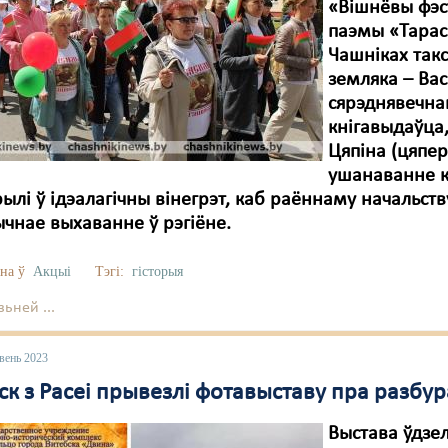
«Вішнёвы фэст
паэмы «Тарас
Чашніках так
земляка – Вас
сярэднявечнаг
кнігавыдаўца, 
Цяпіна (цяпер
ушанаванне к
ылі ў ідэалагічны вінегрэт, каб раённаму начальст
чнае выхаванне ў рэгіёне.
на ў
Акцыі
Тэгі:
гісторыя
ьней ...
вень 2023
бск з Расеі прывезлі фотавыставу пра разб
Выстава ўдзе