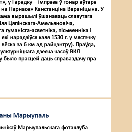
», у Гарадку – імпрэза ў гонар аўтара
 на Парнасе» Канстанціна Вераніцына. У
сама вырашылі ўшанаваць славутага
іля Цяпінскага-Амельяновіча,
а гуманіста-асветніка, пісьменніка і
які нарадзіўся каля 1530 г. у мястэчку
 вёска за 6 км ад райцэнтру). Праўда,
ультурніцкага дзеяча часоў ВКЛ
ву было прасцей даць справаздачу пра
ураны Марыупаль
льнікаў Марыупальскага фотаклуба