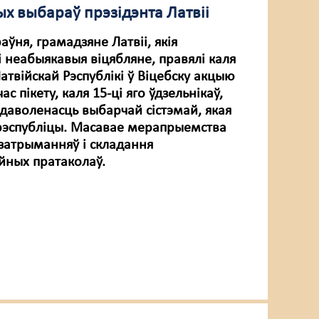
ых выбараў прэзідэнта Латвіі
раўня, грамадзяне Латвіі, якія
 неабыякавыя віцябляне, правялі каля
атвійскай Рэспублікі ў Віцебску акцыю
ас пікету, каля 15-ці яго ўдзельнікаў,
адаволенасць выбарчай сістэмай, якая
й рэспубліцы. Масавае мерапрыемства
затрыманняў і складання
йных пратаколаў.