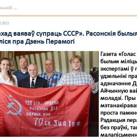
ьней ...
й 2023
ахад ваяваў супраць СССР». Расонскія былы
ліся пра Дзень Перамогі
Газета «Гола
былым міліцы
экспертамі ў
удзельнікі п
адзначэнне Дн
Айчынную вай
моладзі. Пры
мэтанакірава
проста памкн
Рэдакцыя пер
без праўкі, 
малапісьменна