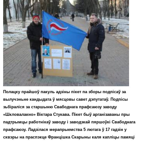
Полацку прайшоў пакуль адзіны пікет па зборы подпісаў за
вылучэньне кандыдата ў мясцовы савет дэпутатаў. Подпісы
зьбіраліся за старшыню Свабоднага прафсаюзу заводу
«Шкловалакно» Віктара Стукава. Пікет быў арганізаваны пры
падтрымцы работнікаў заводу і заводзкай пяршоўкі Свабоднага
прафсаюзу. Ладзілася мерапрыемства 5 лютага ў 17 гадзін у
сквэры на праспэкце Францішка Скарыны каля капліцы памяці