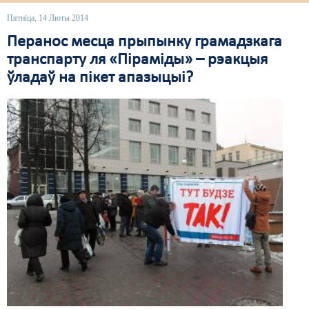
Пятніца, 14 Люты 2014
Свабода слова
Перанос месца прыпынку грамадзкага
Свабода сумленьня
транспарту ля «Піраміды» – рэакцыя
ўладаў на пікет апазыцыі?
Суд
Сьмяротнае пакараньне
Экалёгія
Правы працоўных
Сацыяльныя правы