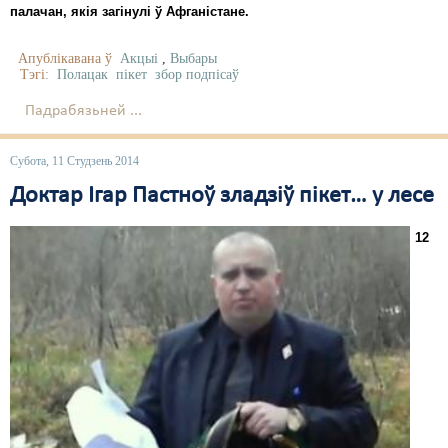
палачан, якія загінулі ў Афганістане.
Апублікавана ў
Акцыі
,
Выбары
Тэгі:
Полацак
пікет
збор подпісаў
Падрабязьней ...
Субота, 11 Студзень 2014
Доктар Ігар Пастноў зладзіў пікет… у лесе
12