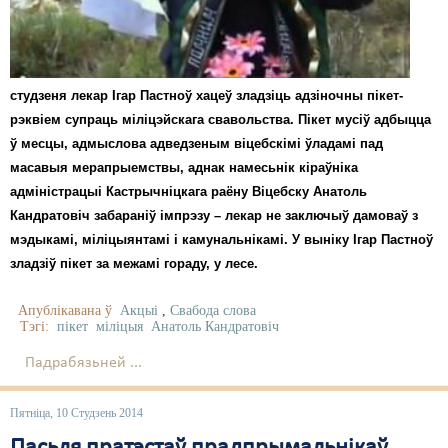
студзеня лекар Ігар Пастноў хацеў зладзіць адзіночны пікет-
рэквіем супраць міліцэйскага свавольства. Пікет мусіў адбыцца
ў месцы, адмыслова адведзеным віцебскімі ўладамі пад
масавыя мерапрыемствы, аднак намесьнік кіраўніка
адміністрацыі Кастрычніцкага раёну Віцебску Анатоль
Кандратовіч забараніў імпрэзу – лекар не заключыў дамоваў з
мэдыкамі, міліцыянтамі і камунальнікамі. У выніку Ігар Пастноў
зладзіў пікет за межамі гораду, у лесе.
Апублікавана ў
Акцыі
,
Свабода слова
Тэгі:
пікет
міліцыя
Анатоль Кандратовіч
Падрабязьней ...
Пятніца, 10 Студзень 2014