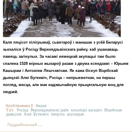
Карная псыхіятрыя
КПЧ ААН
Культурныя правы
ЛПП
Каля пяцісот пілігрымаў, сьвятароў і манашак з усёй Беларусі
Мігранты
зьехаліся ў Росіцу Верхнядзьвінскага раёну, каб ушанаваць
памяць загінулых. За часамі нямецкай акупацыі там было
Мірныя сходы
спалена 1528 мірных жыхароў разам з двума ксяндзамі – Юрыем
Кашырам і Антоніем Ляшчэвічам. Як кажа біскуп Віцебскай
Палітвязьні
дыяцэзіі Алег Буткевіч, Росіца – непрыкметнае, на першы
Праваабаронцы
погляд, месца, але мае надзвычайную прыцягальную моц для
людзей.
Правы дзіцяці
Апублікавана ў
Акцыі
Пэнітэнцыярная сыстэма
Тэгі:
Росіца
Верхнядзьвінскі раён
каталіцкі касьцёл
Віцебская
дыяцэзія
Алег Буткевіч
імпрэза
акупацыя
Распальваньне варожасьці
Падрабязьней ...
Рознае