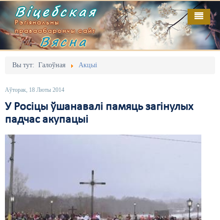
Віцебская
Рэгіянальны
праваабарончы сайт
Вясна
Галоўная
Выданьні
Адміністрацыйны перасьлед
Вы тут:
Галоўная
Акцыі
Відэа
Акцыі
Аўторак, 18 Люты 2014
Кантакт
Безбар'ернае асяродзьдзе
У Росіцы ўшанавалі памяць загінулых
падчас акупацыі
Пра нас
Выбары
RSS
Грамадзянскія ініцыятывы
Дзяржава
Дыскрымінацыя
Затрыманьні