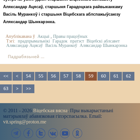
Аляксандар Ацясаў, старшыня Гарадоцкага райвыканкаму
Васіль Муранкоў і старшыня Віцебскага аблспажыўсаюзу
Аляксандар Шынкарэнка.
Апублікавана ў
Акцыі
,
Правы працоўных
Тэгі:
прадпрымальнікі
Гарадок
пратэст
Віцебскі аблсавет
Аляксандар Ацясаў
Васіль Муранкоў
Аляксандар Шынкарэнка
Падрабязьней ...
<<
<
54
55
56
57
58
59
60
61
62
63
>
>>
© 2011 - 2026
Віцебская вясна
. Пры выкарыстаньні
матэрыялаў абавязковая гіпэрспасылка. Email:
vit.spring@proton.me