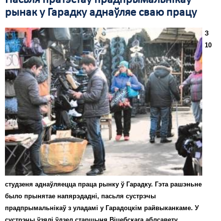
Пасьля пратэстаў прадпрымальнікаў
рынак у Гарадку аднаўляе сваю працу
З
10
студзеня аднаўляецца праца рынку ў Гарадку. Гэта рашэньне
было прынятае напярэдадні, пасьля сустрэчы
прадпрымальнікаў з уладамі у Гарадоцкім райвыканкаме. У
сустрэчы ўзялі ўдзел старшыня Віцебскага аблсавету