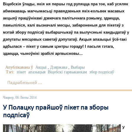
Віцебскія ўлады, якія ня першы год рупяцца пра тое, каб усяляк
абмежаваць магчымасьці правядзеньня якіх-кольвек масавых
акцыяў праціўнікамі дзеючага палітычнага рэжыму, здаецца,
памыліліся, калі вызначалі месцы, забароненыя для пікетаў з
мэтай збору подпісаў выбаршчыкаў па вылучэньні кандыдатаў у
дэпутаты мясцовых саветаў дэпутатаў. Акцыя апазыцыі ўсё-такі
адбылася – пікет у самым цэнтры гораду! І пасьля гэтага,
здаецца, чыноўнікі зрабілі аргвысновы…
Апублікавана ў
Акцыі
,
Дзяржава
,
Выбары
Тэгі:
пікет
апазыцыя
Віцебскі гарвыканкам
збор подпісаў
Падрабязьней ...
Чацвер, 06 Люты 2014
У Полацку прайшоў пікет па зборы
подпісаў
У