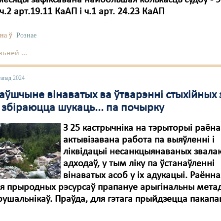
месяцы зафіксавана найбольшая колькасць судоў - 9
ч.2 арт.19.11 КаАП і ч.1 арт. 24.23 КаАП
на ў
Рознае
ьней ...
тапад 2024
аўшчыне вінаватых ва ўтварэнні стыхійных 
 збіраюцца шукаць... па почырку
З 25 кастрычніка на тэрыторыі раёна
актывізавана работа па выяўленні і
ліквідацыі несанкцыянаваных звала
адходаў, у тым ліку па ўстанаўленні
вінаватых асоб у іх адукацыі. Раённа
ыя прыродных рэсурсаў прапануе арыгінальны мета
ушальнікаў. Праўда, для гэтага прыйдзецца пакапа