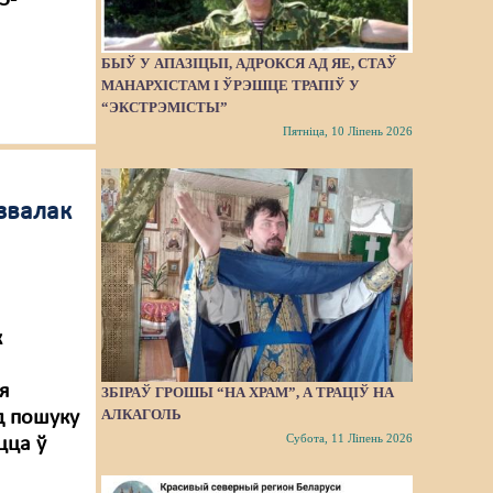
5-
БЫЎ У АПАЗІЦЫІ, АДРОКСЯ АД ЯЕ, СТАЎ
МАНАРХІСТАМ І ЎРЭШЦЕ ТРАПІЎ У
“ЭКСТРЭМІСТЫ”
Пятніца, 10 Ліпень 2026
звалак
к
я
ЗБІРАЎ ГРОШЫ “НА ХРАМ”, А ТРАЦІЎ НА
АЛКАГОЛЬ
д пошуку
Субота, 11 Ліпень 2026
цца ў