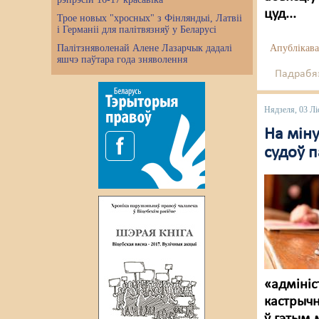
цуд...
Трое новых "хросных" з Фінляндыі, Латвіі
і Германіі для палітвязняў у Беларусі
Палітзняволенай Алене Лазарчык дадалі
Апублікава
яшчэ паўтара года зняволення
Падрабяз
Нядзеля, 03 Лі
На міну
судоў 
«адмініс
кастрычн