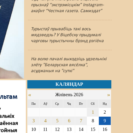
прызнаў “экстрэмісцкім” Instagram-
акаўнт “Честная газета. Самиздат”
Турыстаў прывабіць такі вось
мядзведзь? У Віцебску прыдумалі
чарговы турыстычны брэнд рэгіёна
На волю пачалі выходзіць удзельнікі
злёту "Беларуская вясёлка",
асуджаныя на "суткі"
КАЛЯНДАР
«
»
Жнівень 2026
альтам
Пн
Аў
Ср
Чц
Пт
Сб
Нд
у
1
2
алькіх
3
4
5
6
7
8
9
раённая
10
11
12
13
14
15
16
стойныя