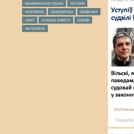
Пятніца, 01 Лі
крымінальная справа
міліцыя
Уступіў
палітвязні
пракуратура
прафсаюз
судзілі
пікет
сьледчы камітэт
штраф
экстрэмізм
Вільскі,
паведам
судовай 
у законн
Апублікава
Падрабяз