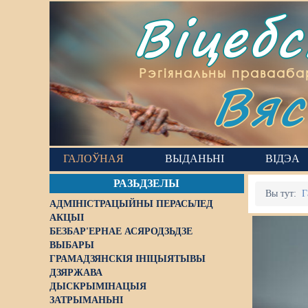
Віцеб
Вяс
Рэгіянальны правааба
ГАЛОЎНАЯ
ВЫДАНЬНІ
ВІДЭА
РАЗЬДЗЕЛЫ
Вы тут:
Г
АДМІНІСТРАЦЫЙНЫ ПЕРАСЬЛЕД
АКЦЫІ
БЕЗБАР'ЕРНАЕ АСЯРОДЗЬДЗЕ
ВЫБАРЫ
ГРАМАДЗЯНСКІЯ ІНІЦЫЯТЫВЫ
ДЗЯРЖАВА
ДЫСКРЫМІНАЦЫЯ
ЗАТРЫМАНЬНІ