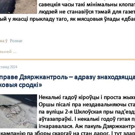
савецкія часы такі мінімальны клопа
людзей не станавіўся тэмай для газе
ый у якасці прыкладу таго, як мясцовыя ўлады «дб
на ў
Рознае
ьней ...
стапад 2024
 справе Дзяржкантроль – адразу знаходзяцц
ковыя сродкі»
Некалькі гадоў кіроўцы і проста жы
Оршы пісалі пра нездавальняючы ста
па вуліцы 2-я Шклоўская пры пад'езд
аўтазапраўкі. І некалькі годоў гэтая
ігнаравалася. Аж пакуль Дзяржкантр
 кампанію па зборы скаргаў на стан дарог. І тут зда