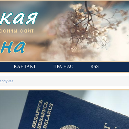
ская
на
рончы сайт
КАНТАКТ
ПРА НАС
RSS
алоўная