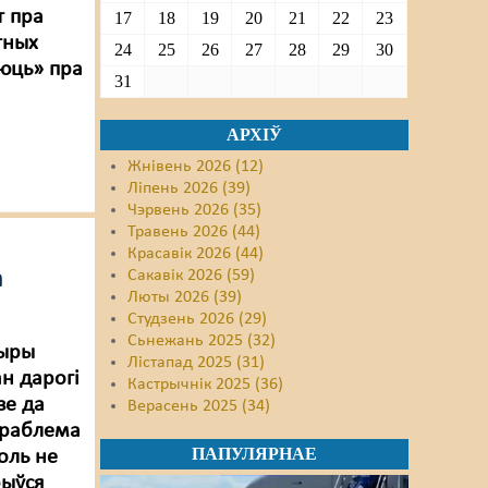
т пра
17
18
19
20
21
22
23
тных
24
25
26
27
28
29
30
аюць» пра
31
АРХІЎ
Жнівень 2026 (12)
Ліпень 2026 (39)
Чэрвень 2026 (35)
Травень 2026 (44)
Красавік 2026 (44)
а
Сакавік 2026 (59)
Люты 2026 (39)
Студзень 2026 (29)
Сьнежань 2025 (32)
хыры
Лістапад 2025 (31)
н дарогі
Кастрычнік 2025 (36)
зе да
Верасень 2025 (34)
 праблема
ПАПУЛЯРНАЕ
оль не
рыўся