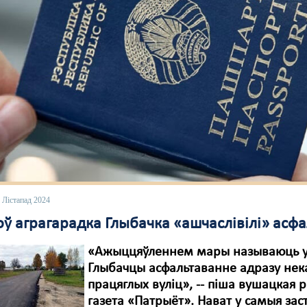
 Лістапад 2024
ў аграгарадка Глыбачка «ашчаслівілі» асф
«Ажыццяўленнем мары называюць 
Глыбачцы асфальтаванне адразу нек
працяглых вуліц», -- піша вушацкая 
газета «Патрыёт». Нават у самыя за