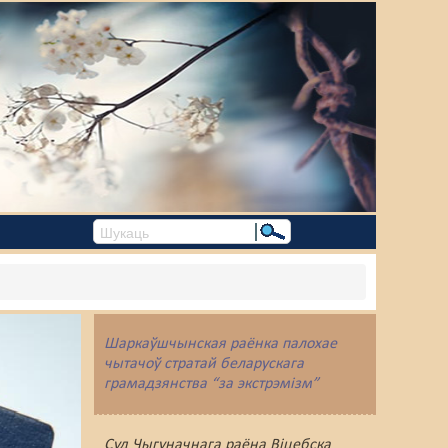
Шаркаўшчынская раёнка палохае
чытачоў стратай беларускага
грамадзянства “за экстрэмізм”
Суд Чыгуначнага раёна Віцебска