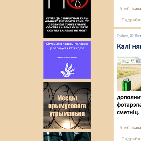
Апублікава
Падрабяз
Субота, 02 Ліс
Калі ня
дополни
фотарэпа
сметніц.
Апублікава
Падрабяз