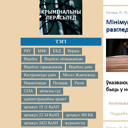
Пятніца, 01 Лі
Мініму
разглед
ТЭГІ
ІЧУ
БНФ
БХД
Ворша
Віцебск
Віцебскі аблвыканкам
Віцебскі гарвыканкам
Віцебскі раён
Кастрычніцкі раён
Міхаіл Жамчужны
ўказваюц
Наваполацак
Полацак
Расея
быць у н
СІЗА
абласны суд
адміністрацыйны арышт
Апублікава
артыкул 19 11 КаАП
Падрабяз
артыкул 23 34 КаАП
артыкул 369 КК
артыкул 2423 КаАП
журналісты