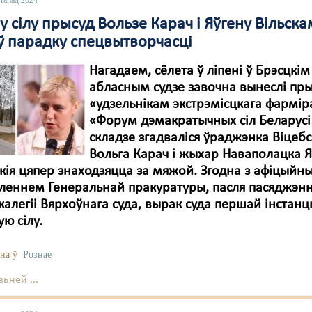
стапад 2024
 у сілу прысуд Вользе Карач і Яўгену Вільскам
 ў парадку спецвытворчасці
Нагадаем, сёлета ў ліпені ў Брэсцкім
абласным судзе завочна вынеслі пр
«удзельнікам экстрэмісцкага фармі
«Форум дэмакратычных сіл Беларусі»
складзе згадваліся ўраджэнка Віцебс
Вольга Карач і жыхар Наваполацка Я
 якія цяпер знаходзяцца за мяжой. Згодна з афіцыйн
леннем Генеральнай пракуратуры, пасля пасяджэн
калегіі Вярхоўнага суда, вырак суда першай інстанцы
ую сілу.
на ў
Рознае
ьней ...