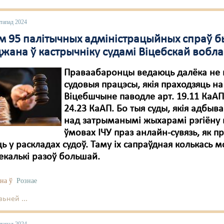
стапад 2024
м 95 палітычных адміністрацыйных спраў 
жана ў кастрычніку судамі Віцебскай вобла
Праваабаронцы ведаюць далёка не 
судовыя працэсы, якія праходзяць на
Віцебшчыне паводле арт. 19.11 КаАП 
24.23 КаАП. Бо тыя суды, якія адбыв
над затрыманымі жыхарамі рэгіёну 
ўмовах ІЧУ праз анлайн-сувязь, як пр
ь у раскладах судоў. Таму іх сапраўдная колькась 
екалькі разоў большай.
на ў
Рознае
ьней ...