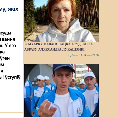
у, якіх
ысуды
равання
ЖЫХАРКУ НАВАПОЛАЦКА АСУДЗІЛІ ЗА
. У яго
АБРАЗУ АЛЯКСАНДРА ЛУКАШЭНКІ
ка
Субота, 11 Ліпень 2026
ўген
ым
ня
і ўступіў