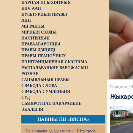
КАРНАЯ ПСЫХІЯТРЫЯ
КПЧ ААН
КУЛЬТУРНЫЯ ПРАВЫ
ЛПП
МІГРАНТЫ
МІРНЫЯ СХОДЫ
ПАЛІТВЯЗЬНІ
ПРАВААБАРОНЦЫ
ПРАВЫ ДЗІЦЯЦІ
ПРАВЫ ПРАЦОЎНЫХ
ПЭНІТЭНЦЫЯРНАЯ СЫСТЭМА
РАСПАЛЬВАНЬНЕ ВАРОЖАСЬЦІ
РОЗНАЕ
САЦЫЯЛЬНЫЯ ПРАВЫ
СВАБОДА СЛОВА
Панядзелак, 04
СВАБОДА СУМЛЕНЬНЯ
Жыхаро
СУД
СЬМЯРОТНАЕ ПАКАРАНЬНЕ
ЭКАЛЁГІЯ
НАВІНЫ ПЦ «ВЯСНА»
"Не вызваляе ад адказнасці". Што трэба