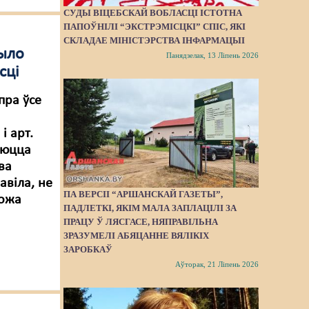
СУДЫ ВІЦЕБСКАЙ ВОБЛАСЦІ ІСТОТНА
ПАПОЎНІЛІ “ЭКСТРЭМІСЦКІ” СПІС, ЯКІ
СКЛАДАЕ МІНІСТЭРСТВА ІНФАРМАЦЫІ
было
Панядзелак, 13 Ліпень 2026
сці
пра ўсе
і арт.
аюцца
ва
авіла, не
ПА ВЕРСІІ “АРШАНСКАЙ ГАЗЕТЫ”,
можа
ПАДЛЕТКІ, ЯКІМ МАЛА ЗАПЛАЦІЛІ ЗА
ПРАЦУ Ў ЛЯСГАСЕ, НЯПРАВІЛЬНА
ЗРАЗУМЕЛІ АБЯЦАННЕ ВЯЛІКІХ
ЗАРОБКАЎ
Аўторак, 21 Ліпень 2026