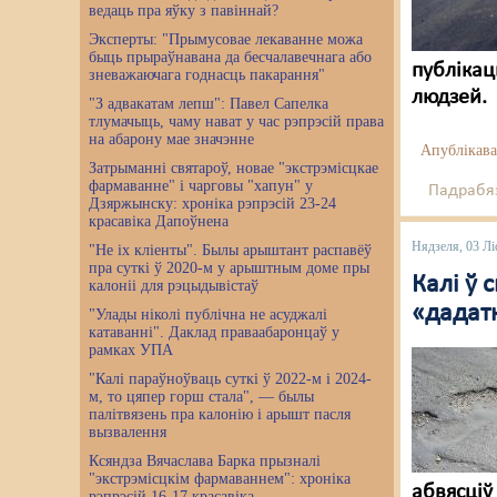
ведаць пра яўку з павіннай?
Эксперты: "Прымусовае лекаванне можа
быць прыраўнавана да бесчалавечнага або
публікац
зневажаючага годнасць пакарання"
людзей.
"З адвакатам лепш": Павел Сапелка
тлумачыць, чаму нават у час рэпрэсій права
на абарону мае значэнне
Апублікава
Затрыманні святароў, новае "экстрэмісцкае
фармаванне" і чарговы "хапун" у
Падрабяз
Дзяржынску: хроніка рэпрэсій 23-24
красавіка Дапоўнена
Нядзеля, 03 Лі
"Не іх кліенты". Былы арыштант распавёў
пра суткі ў 2020-м у арыштным доме пры
Калі ў
калоніі для рэцыдывістаў
«дадат
"Улады ніколі публічна не асуджалі
катаванні". Даклад праваабаронцаў у
рамках УПА
"Калі параўноўваць суткі ў 2022-м і 2024-
м, то цяпер горш стала", — былы
палітвязень пра калонію і арышт пасля
вызвалення
Ксяндза Вячаслава Барка прызналі
"экстрэмісцкім фармаваннем": хроніка
абвясціў
рэпрэсій 16-17 красавіка