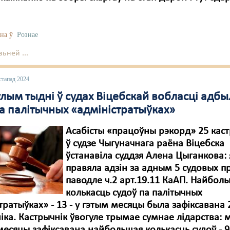
на ў
Рознае
ьней ...
стапад 2024
лым тыдні ў судах Віцебскай вобласці адбы
па палітычных «адміністратыўках»
Асабісты «працоўны рэкорд» 25 кас
ў судзе Чыгуначнага раёна Віцебска
ўстанавіла суддзя Алена Цыганкова:
правяла адзін за адным 5 судовых п
паводле ч.2 арт.19.11 КаАП. Найбол
колькасць судоў па палітычных
тратыўках» - 13 - у гэтым месяцы была зафіксавана 
іка. Кастрычнік ўвогуле трымае сумнае лідарства: 