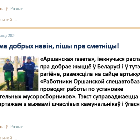
на ў
Рознае
ьней ...
тапад 2024
ма добрых навін, пішы пра сметніцы!
«Аршанская газета», імкнучыся расп
пра добрае жыццё ў Беларусі і ў ту
рэгіёне, размясціла на сайце артыку
«Работники Оршанской спецавтоба
проводят работы по установке
тельных мусоросборников». Тэкст суправаджаецца
ртажам з выявамі шчаслівых камунальнікаў і ўласн
на ў
Рознае
ьней ...