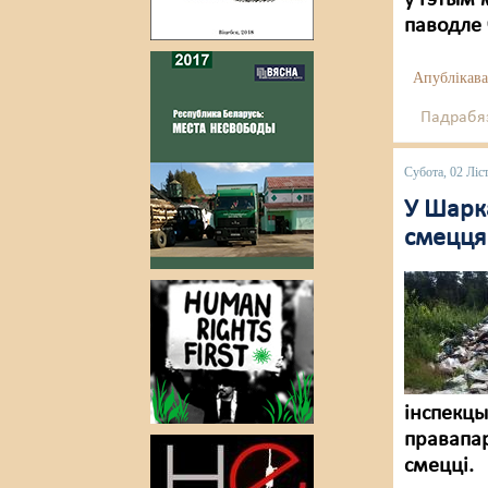
ў гэтым 
паводле 
Апублікава
Падрабяз
Субота, 02 Ліс
У Шарк
смецця
інспекц
правапар
смецці.