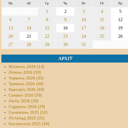
Пн
Аў
Ср
Чц
Пт
Сб
Нд
Свабода слова
1
2
3
4
5
6
7
8
9
10
11
12
Свабода сумленьня
13
14
15
16
17
18
19
Суд
20
21
22
23
24
25
26
Сьмяротнае пакараньне
27
28
29
30
31
Экалёгія
АРХІЎ
Правы працоўных
Жнівень 2026 (13)
Ліпень 2026 (39)
Сацыяльныя правы
Чэрвень 2026 (35)
Травень 2026 (44)
Красавік 2026 (44)
Сакавік 2026 (59)
Люты 2026 (39)
Студзень 2026 (29)
Сьнежань 2025 (32)
Лістапад 2025 (31)
Кастрычнік 2025 (36)