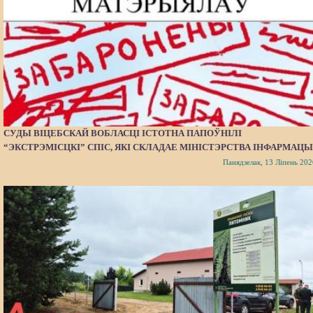
СУДЫ ВІЦЕБСКАЙ ВОБЛАСЦІ ІСТОТНА ПАПОЎНІЛІ
“ЭКСТРЭМІСЦКІ” СПІС, ЯКІ СКЛАДАЕ МІНІСТЭРСТВА ІНФАРМАЦЫ
Панядзелак, 13 Ліпень 202