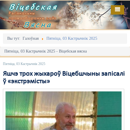
Віцебская
Рэгіянальны
праваабарончы сайт
Вясна
Галоўная
Выданьні
Адміністрацыйны перасьлед
Вы тут:
Галоўная
Пятніца, 03 Кастрычнік 2025
Відэа
Акцыі
Пятніца, 03 Кастрычнік 2025 - Віцебская вясна
Кантакт
Безбар'ернае асяродзьдзе
Пятніца, 03 Кастрычнік 2025
Пра нас
Выбары
Яшчэ трох жыхароў Віцебшчыны запісалі
ў «экстрэмісты»
RSS
Грамадзянскія ініцыятывы
Дзяржава
Дыскрымінацыя
Затрыманьні