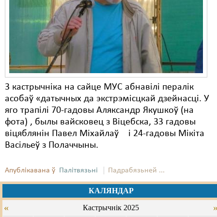
Карная псыхіятрыя
КПЧ ААН
Культурныя правы
ЛПП
Мігранты
3 кастрычніка на сайце МУС абнавілі пералік
асобаў «датычных да экстрэмісцкай дзейнасці. У
Мірныя сходы
яго трапілі 70-гадовы Аляксандр Якушкоў (на
Палітвязьні
фота) , былы вайсковец з Віцебска, 33 гадовы
віцяблянін Павел Міхайлаў і 24-гадовы Мікіта
Праваабаронцы
Васільеў з Полаччыны.
Правы дзіцяці
Апублікавана ў
Палітвязьні
Падрабязьней ...
Пэнітэнцыярная сыстэма
КАЛЯНДАР
Распальваньне варожасьці
«
Кастрычнік 2025
Рознае