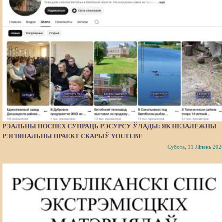
РЭАЛЬНЫ ПОСПЕХ СУПРАЦЬ РЭСУРСУ ЎЛАДЫ: ЯК НЕЗАЛЕЖНЫ
РЭГІЯНАЛЬНЫ ПРАЕКТ СКАРЫЎ YOUTUBE
Субота, 11 Ліпень 202