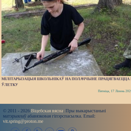
МІЛІТАРЫЗАЦЫЯ ШКОЛЬНІКАЎ НА ПОЛАЧЧЫНЕ ПРАЦЯГВАЕЦЦА 
ЎЛЕТКУ
Пятніца, 17 Ліпень 202
© 2011 - 2026
Віцебская вясна
. Пры выкарыстаньні
матэрыялаў абавязковая гіпэрспасылка. Email:
vit.spring@proton.me