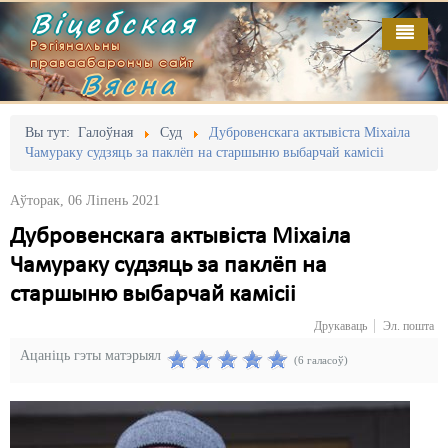
Віцебская
Рэгіянальны
праваабарончы сайт
Вясна
Галоўная
Выданьні
Адміністрацыйны перасьлед
Вы тут:
Галоўная
Суд
Дубровенскага актывіста Міхаіла
Чамураку судзяць за паклёп на старшыню выбарчай камісіі
Відэа
Акцыі
Аўторак, 06 Ліпень 2021
Кантакт
Безбар'ернае асяродзьдзе
Дубровенскага актывіста Міхаіла
Пра нас
Выбары
Чамураку судзяць за паклёп на
RSS
Грамадзянскія ініцыятывы
старшыню выбарчай камісіі
Друкаваць
Эл. пошта
Дзяржава
Ацаніць гэты матэрыял
(6 галасоў)
Дыскрымінацыя
Затрыманьні