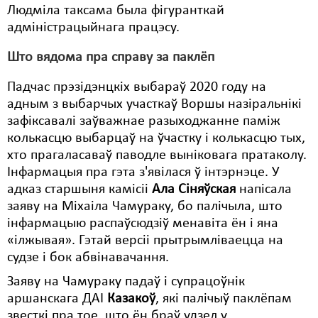
Людміла таксама была фігуранткай
адміністрацыйнага працэсу.
Што вядома пра справу за паклёп
Падчас прэзідэнцкіх выбараў 2020 году на
адным з выбарчых участкаў Воршы назіральнікі
зафіксавалі заўважнае разыходжанне паміж
колькасцю выбарцаў на ўчастку і колькасцю тых,
хто прагаласаваў паводле выніковага пратаколу.
Інфармацыя пра гэта з'явілася ў інтэрнэце. У
адказ старшыня камісіі
Ала Сіняўская
напісала
заяву на Міхаіла Чамураку, бо палічыла, што
інфармацыю распаўсюдзіў менавіта ён і яна
«ілжывая». Гэтай версіі прытрымліваецца на
судзе і бок абвінавачання.
Заяву на Чамураку падаў і супрацоўнік
аршанскага ДАІ
Казакоў
, які палічыў паклёпам
звесткі пра тое, што ён браў удзел у