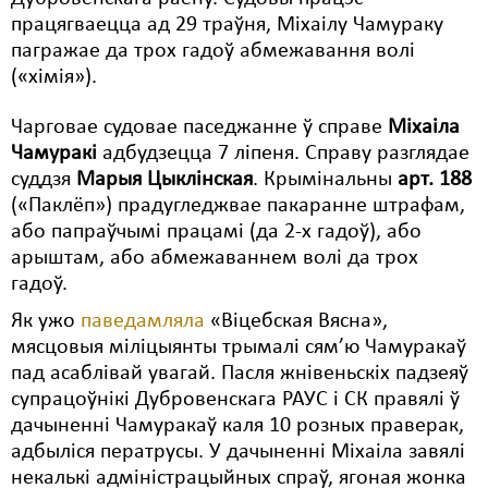
працягваецца ад 29 траўня, Міхаілу Чамураку
Свабода слова
пагражае да трох гадоў абмежавання волі
(«хімія»).
Свабода сумленьня
Суд
Чарговае судовае паседжанне ў справе
Міхаіла
Чамуракі
адбудзецца 7 ліпеня. Справу разглядае
Сьмяротнае пакараньне
суддзя
Марыя Цыклінская
. Крымінальны
арт. 188
(«Паклёп») прадугледжвае пакаранне штрафам,
Экалёгія
або папраўчымі працамі (да 2-х гадоў), або
Правы працоўных
арыштам, або абмежаваннем волі да трох
гадоў.
Сацыяльныя правы
Як ужо
паведамляла
«Віцебская Вясна»,
мясцовыя міліцыянты трымалі сям’ю Чамуракаў
пад асаблівай увагай. Пасля жнівеньскіх падзеяў
супрацоўнікі Дубровенскага РАУС і СК правялі ў
дачыненні Чамуракаў каля 10 розных праверак,
адбыліся ператрусы. У дачыненні Міхаіла завялі
некалькі адміністрацыйных спраў, ягоная жонка