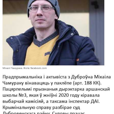
Карная псыхіятрыя
КПЧ ААН
Культурныя правы
ЛПП
Мігранты
Мірныя сходы
Палітвязьні
Міхаіл Чамурака. Фота: facebook.com
Праваабаронцы
Прадпрымальніка і актывіста з Дуброўна Міхаіла
Правы дзіцяці
Чамураку вінавацяць у паклёпе (арт. 188 КК).
Пацярпелымі прызнаныя дырэктарка аршанскай
Пэнітэнцыярная сыстэма
школы №3, якая ў жніўні 2020 году кіравала
выбарчай камісіяй, а таксама інспектар ДАІ.
Распальваньне варожасьці
Крымінальную справу разбірае суд
Рознае
Дубровенскага раёну. Судовы працэс