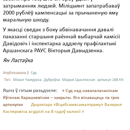
затрыманнях людзей. Міліцыянт запатрабаваў
2000 рублёў кампенсацыі за прычыненую яму
маральную шкоду.
У якасці сведак з боку абвінавачання давалі
паказанні старшыня раённай выбарчай камісіі
Давідовіч і інспектарка аддзелу прафілактыкі
Аршанскага РАУС Вікторыя Давыдзенка.
Ян Ластаўка
Апублікавана ў
Суд
Тэгі:
Міхаіл Чамурака
Дуброўна
Марыя Цыклінская
артыкул 188 КК
Яшчэ ў гэтым разьдзеле:
« Суд над навапалачанінам
Яўгенам Харашкевічам – закрыты. Яго вінавацяць па трох
артыкулах
Дырэктара «Віцебскмясамалпраму» Валерыя
Каспяровіча асудзілі на 8 гадоў калоніі »