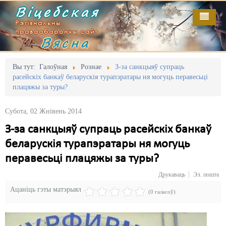
Віцебская
Рэгіянальны
праваабарончы сайт
Вясна
Галоўная
Выданьні
Адміністрацыйны перасьлед
Вы тут:
Галоўная
Рознае
З-за санкцыяў супраць
расейскіх банкаў беларускія турапэратары ня могуць перавесьці
Відэа
Акцыі
плацяжы за туры?
Кантакт
Безбар'ернае асяродзьдзе
Субота, 02 Жнівень 2014
Пра нас
Выбары
З-за санкцыяў супраць расейскіх банкаў
беларускія турапэратары ня могуць
RSS
Грамадзянскія ініцыятывы
перавесьці плацяжы за туры?
Дзяржава
Друкаваць
Эл. пошта
Дыскрымінацыя
Ацаніць гэты матэрыял
(0 галасоў)
Затрыманьні