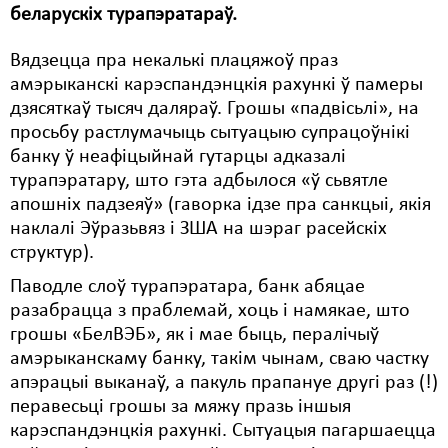
беларускіх турапэратараў.
Свабода слова
Вядзецца пра некалькі плацяжоў праз
Свабода сумленьня
амэрыканскі карэспандэнцкія рахункі ў памеры
дзясяткаў тысяч даляраў. Грошы «падвісьлі», на
Суд
просьбу растлумачыць сытуацыю супрацоўнікі
Сьмяротнае пакараньне
банку ў неафіцыйнай гутарцы адказалі
турапэратару, што гэта адбылося «ў сьвятле
Экалёгія
апошніх падзеяў» (гаворка ідзе пра санкцыі, якія
наклалі Эўразьвяз і ЗША на шэраг расейскіх
Правы працоўных
структур).
Сацыяльныя правы
Паводле слоў турапэратара, банк абяцае
разабрацца з праблемай, хоць і намякае, што
грошы «БелВЭБ», як і мае быць, пералічыў
амэрыканскаму банку, такім чынам, сваю частку
апэрацыі выканаў, а пакуль прапануе другі раз (!)
перавесьці грошы за мяжу празь іншыя
карэспандэнцкія рахункі. Сытуацыя пагаршаецца