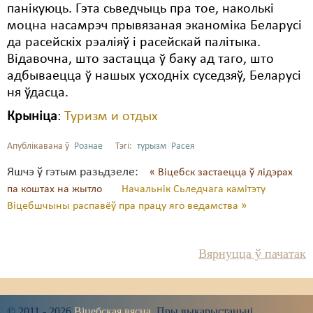
панікуюць. Гэта сьведчыць пра тое, наколькі
моцна насамрэч прывязаная эканоміка Беларусі
да расейскіх рэаліяў і расейскай палітыка.
Відавочна, што застацца ў баку ад таго, што
адбываецца ў нашых усходніх суседзяў, Беларусі
ня ўдасца.
Крыніца
:
Туризм и отдых
Апублікавана ў
Рознае
Тэгі:
турызм
Расея
Яшчэ ў гэтым разьдзеле:
« Віцебск застаецца ў лідэрах
па коштах на жытло
Начальнік Сьледчага камітэту
Віцебшчыны распавёў пра працу яго ведамства »
Вярнуцца ў пачатак
© 2011 - 2026
Віцебская вясна
. Пры выкарыстаньні