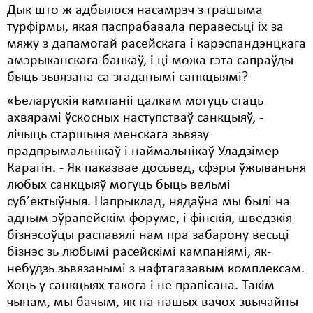
Дык што ж адбылося насамрэч з грашыма
турфірмы, якая паспрабавала перавесьці іх за
мяжу з дапамогай расейскага і карэспандэнцкага
амэрыканскага банкаў, і ці можа гэта сапраўды
быць зьвязана са згаданымі санкцыямі?
«Беларускія кампаніі цалкам могуць стаць
ахвярамі ўскосных наступстваў санкцыяў, -
лічыць старшыня менскага зьвязу
прадпрымальнікаў і наймальнікаў Уладзімер
Карагін. - Як паказвае досьвед, сфэры ўжываньня
любых санкцыяў могуць быць вельмі
суб’ектыўныя. Напрыклад, нядаўна мы былі на
адным эўрапейскім форуме, і фінскія, шведзкія
бізнэсоўцы распавялі нам пра забарону весьці
бізнэс зь любымі расейскімі кампаніямі, як-
небудзь зьвязанымі з нафтагазавым комплексам.
Хоць у санкцыях такога і не прапісана. Такім
чынам, мы бачым, як на нашых вачох звычайны