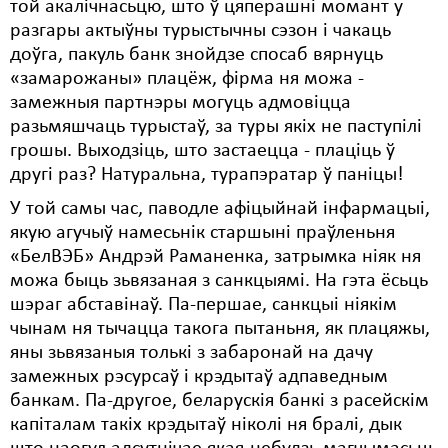
той акалічнасьцю, што ў цяперашні момант у
разгары актыўны турыстычны сэзон і чакаць
доўга, пакуль банк знойдзе спосаб вярнуць
«замарожаны» плацёж, фірма ня можа -
замежныя партнэры могуць адмовіцца
разьмяшчаць турыстаў, за туры якіх не паступілі
грошы. Выходзіць, што застаецца - плаціць ў
другі раз? Натуральна, турапэратар ў паніцы!
У той самы час, паводле афіцыйнай інфармацыі,
якую агучыў намесьнік старшыні праўленьня
«БелВЭБ» Андрэй Раманенка, затрымка ніяк ня
можа быць зьвязаная з санкцыямі. На гэта ёсьць
шэраг абставінаў. Па-першае, санкцыі ніякім
чынам ня тычацца такога пытаньня, як плацяжы,
яны зьвязаныя толькі з забаронай на дачу
замежных рэсурсаў і крэдытаў адпаведным
банкам. Па-другое, беларускія банкі з расейскім
капіталам такіх крэдытаў ніколі ня бралі, дык