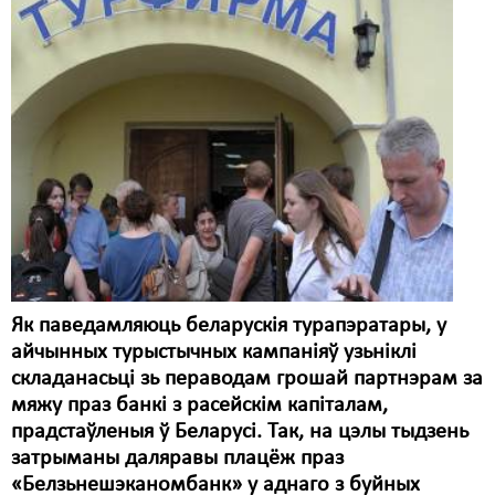
Карная псыхіятрыя
КПЧ ААН
Культурныя правы
ЛПП
Мігранты
Мірныя сходы
Палітвязьні
Праваабаронцы
Як паведамляюць беларускія турапэратары, у
айчынных турыстычных кампаніяў узьніклі
Правы дзіцяці
складанасьці зь пераводам грошай партнэрам за
Пэнітэнцыярная сыстэма
мяжу праз банкі з расейскім капіталам,
прадстаўленыя ў Беларусі. Так, на цэлы тыдзень
Распальваньне варожасьці
затрыманы даляравы плацёж праз
«Белзьнешэканомбанк» у аднаго з буйных
Рознае