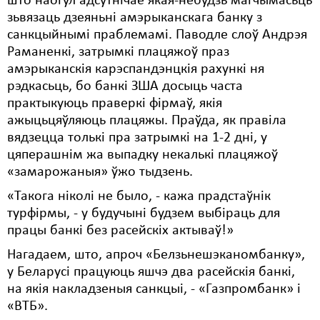
што наогул адсутнічае якая-небудзь магчымасьць
зьвязаць дзеяньні амэрыканскага банку з
санкцыйнымі праблемамі. Паводле слоў Андрэя
Раманенкі, затрымкі плацяжоў праз
амэрыканскія карэспандэнцкія рахункі ня
рэдкасьць, бо банкі ЗША досыць часта
практыкуюць праверкі фірмаў, якія
ажыцьцяўляюць плацяжы. Праўда, як правіла
вядзецца толькі пра затрымкі на 1-2 дні, у
цяперашнім жа выпадку некалькі плацяжоў
«замарожаныя» ўжо тыдзень.
«Такога ніколі не было, - кажа прадстаўнік
турфірмы, - у будучыні будзем выбіраць для
працы банкі без расейскіх актываў!»
Нагадаем, што, апроч «Белзьнешэканомбанку»,
у Беларусі працуюць яшчэ два расейскія банкі,
на якія накладзеныя санкцыі, - «Газпромбанк» і
«ВТБ».