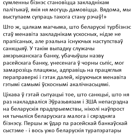
сумленны бізнэс становіцца закладнікам
палітыкаў, якія ня могуць дамовіцца. Вядома, мы
выступаем супраць такога стану рэчаў!»
Што ж, цалкам магчыма, што беларускі турбізнэс
стаў менавіта закладнікам ускосных, нідзе не
прапісаных, але рэальна існуючых наступстваў
санкцыяў. У такім выпадку служачы
амэрыканскага банку, убачыўшы назву
расейскага банку, унесенага ў чорны сьпіс, мог
замарозіць плацяжы, адправіць на працяглыя
пераправеркі і гэтак далей, кіруючыся менавіта
гэтымі самымі ўскоснымі акалічнасьцямі.
Цікава ў гэтай сытуацыі тое, што санкцыі, што ня
раз накладваліся Эўразьвязам і ЗША непасрэдна
на беларускія прадпрыемствы, ніколі наўпрост
ня тычыліся беларускага малога і сярэдняга
бізнэсу. Першы ж ўдар па расейскай банкаўскай
сыстэме - і вось ужо беларускія турапэратары