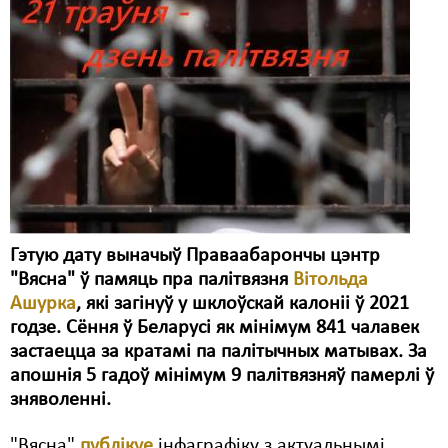
Карная псыхіятрыя
КПЧ ААН
Культурныя правы
ЛПП
Мігранты
Мірныя сходы
Палітвязьні
Гэтую дату выначыў Праваабарончы цэнтр
"Вясна" ў памяць пра палітвязня
Вітольда
Праваабаронцы
Ашурка
, які загінуў у шклоўскай калоніі ў 2021
Правы дзіцяці
годзе. Сёння ў Беларусі як мінімум 841 чалавек
застаецца за кратамі па палітычных матывах. За
Пэнітэнцыярная сыстэма
апошнія 5 гадоў мінімум 9 палітвязняў памерлі ў
зняволенні.
Распальваньне варожасьці
Рознае
"Вясна"
публікуе
інфаграфіку з актуальнымі