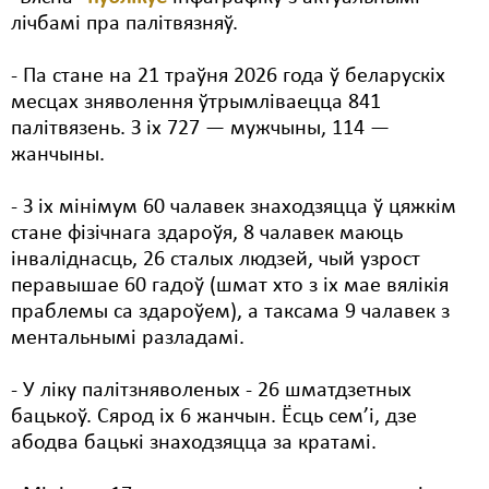
лічбамі пра палітвязняў.
Свабода слова
- Па стане на 21 траўня 2026 года ў беларускіх
Свабода сумленьня
месцах зняволення ўтрымліваецца 841
Суд
палітвязень. З іх 727 — мужчыны, 114 —
жанчыны.
Сьмяротнае пакараньне
- З іх мінімум 60 чалавек знаходзяцца ў цяжкім
Экалёгія
стане фізічнага здароўя, 8 чалавек маюць
Правы працоўных
інваліднасць, 26 сталых людзей, чый узрост
перавышае 60 гадоў (шмат хто з іх мае вялікія
Сацыяльныя правы
праблемы са здароўем), а таксама 9 чалавек з
ментальнымі разладамі.
- У ліку палітзняволеных - 26 шматдзетных
бацькоў. Сярод іх 6 жанчын. Ёсць сем’і, дзе
абодва бацькі знаходзяцца за кратамі.