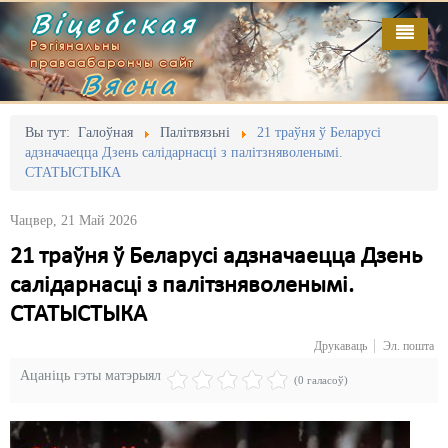
Віцебская
Рэгіянальны
праваабарончы сайт
Вясна
Галоўная
Выданьні
Адміністрацыйны перасьлед
Вы тут:
Галоўная
Палітвязьні
21 траўня ў Беларусі
адзначаецца Дзень салідарнасці з палітзняволенымі.
Відэа
Акцыі
СТАТЫСТЫКА
Кантакт
Безбар'ернае асяродзьдзе
Чацвер, 21 Май 2026
Пра нас
Выбары
21 траўня ў Беларусі адзначаецца Дзень
салідарнасці з палітзняволенымі.
RSS
Грамадзянскія ініцыятывы
СТАТЫСТЫКА
Дзяржава
Друкаваць
Эл. пошта
Дыскрымінацыя
Ацаніць гэты матэрыял
(0 галасоў)
Затрыманьні