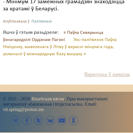
- Мінімум 17 замежных грамадзян знаходзіцца
за кратамі ў Беларусі.
Апублікавана ў
Палітвязьні
Яшчэ ў гэтым разьдзеле:
« Паўла Севярынца
ўзнагародзілі Ордэнам Пагоні
Экс-палітвязня Паўла
Нікіценку, вывезенага ў Літву ў верасні мінулага года,
уключылі ў міжнародную базу вышуку »
Вярнуцца ў пачатак
© 2011 - 2026
Віцебская вясна
. Пры выкарыстаньні
матэрыялаў абавязковая гіпэрспасылка. Email:
vit.spring@proton.me