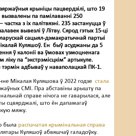
зяржаўныя крыніцы пацвердзілі, што 19
і вызвалены па памілаванні 250
частка з іх палітвязні. 235 застануцца ў
чалавек вывезлі ў Літву. Сярод гэтых 15-ці
ларускай сацыял-дэмакратычнай партыі
ікалай Куляшоў. Ен быў асуджаны да 5
ення ў калоніі ва ўмовах узмоцненага
м ліку па “экстрэмісцкім” артыкуле.
тэрмін адбываў у наваполацкай ПК-1.
нне Мікалая Куляшова ў 2022 годзе
стала
жаўных СМІ. Пра абставіны арышту па
нальнай справе нічога не гаварылася, але
ты сцвярджалі, што ён дапамагаў
скую мяжу.
го была
распачатая крымінальная справа
алятары Куляшоў абвяшчаў галадоўку.