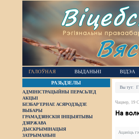
Віцеб
Вяс
Рэгіянальны правааба
ГАЛОЎНАЯ
ВЫДАНЬНІ
ВІДЭА
РАЗЬДЗЕЛЫ
Вы тут:
Г
АДМІНІСТРАЦЫЙНЫ ПЕРАСЬЛЕД
АКЦЫІ
Чацвер, 19 С
БЕЗБАР'ЕРНАЕ АСЯРОДЗЬДЗЕ
ВЫБАРЫ
На вол
ГРАМАДЗЯНСКІЯ ІНІЦЫЯТЫВЫ
ДЗЯРЖАВА
ДЫСКРЫМІНАЦЫЯ
Ацаніць г
ЗАТРЫМАНЬНІ