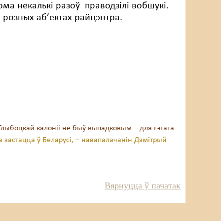
ома некалькі разоў праводзілі вобшукі.
а розных аб’ектах райцэнтра.
у Глыбоцкай калоніі не быў выпадковым – для гэтага
а застацца ў Беларусі, – навапалачанін Дзмітрый
Вярнуцца ў пачатак