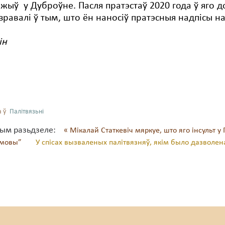
 жыў у Дуброўне. Пасля пратэстаў 2020 года ў яго д
зравалі ў тым, што ён наносіў пратэсныя надпісы н
нін
 ў
Палітвязьні
тым разьдзеле:
« Мікалай Статкевіч мяркуе, што яго інсульт 
 ўмовы”
У спісах вызваленых палітвязняў, якім было дазволен