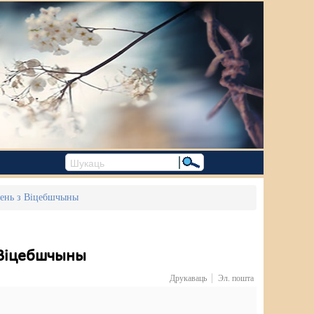
зень з Віцебшчыны
 Віцебшчыны
Друкаваць
Эл. пошта