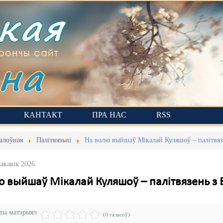
ская
на
рончы сайт
КАНТАКТ
ПРА НАС
RSS
алоўная
Палітвязьні
На волю выйшаў Мікалай Куляшоў – палітвя
акавік 2026
ю выйшаў Мікалай Куляшоў – палітвязень з
эты матэрыял
(0 галасоў)