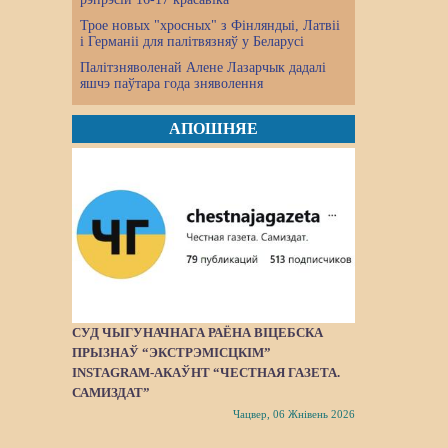
Трое новых "хросных" з Фінляндыі, Латвіі
і Германіі для палітвязняў у Беларусі
Палітзняволенай Алене Лазарчык дадалі
яшчэ паўтара года зняволення
АПОШНЯЕ
СУД ЧЫГУНАЧНАГА РАЁНА ВІЦЕБСКА
ПРЫЗНАЎ “ЭКСТРЭМІСЦКІМ”
INSTAGRAM-АКАЎНТ “ЧЕСТНАЯ ГАЗЕТА.
САМИЗДАТ”
Чацвер, 06 Жнівень 2026