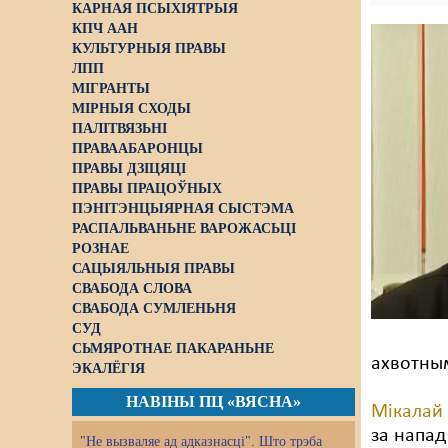
КАРНАЯ ПСЫХІЯТРЫЯ
КПЧ ААН
КУЛЬТУРНЫЯ ПРАВЫ
ЛПП
МІГРАНТЫ
МІРНЫЯ СХОДЫ
ПАЛІТВЯЗЬНІ
ПРАВААБАРОНЦЫ
ПРАВЫ ДЗІЦЯЦІ
ПРАВЫ ПРАЦОЎНЫХ
ПЭНІТЭНЦЫЯРНАЯ СЫСТЭМА
РАСПАЛЬВАНЬНЕ ВАРОЖАСЬЦІ
РОЗНАЕ
САЦЫЯЛЬНЫЯ ПРАВЫ
СВАБОДА СЛОВА
СВАБОДА СУМЛЕНЬНЯ
СУД
СЬМЯРОТНАЕ ПАКАРАНЬНЕ
ахвотным
ЭКАЛЁГІЯ
НАВІНЫ ПЦ «ВЯСНА»
Мікалай
за напад
"Не вызваляе ад адказнасці". Што трэба