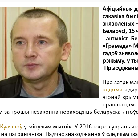
Афіцыйныя д
сакавіка был
зняволеных — 
Беларусі, 15 
- актывіст
Бе
«Грамада» М
гадоў знявол
рэжыму, у ты
Прысуджаны 
Пра затрыма
вядома
з дяр
ягонай крымі
прапагандыс
 за грошы незаконна пераходзіць беларуска-літоў
 Куляшоў
у мінулым мытнік. У 2016 годзе супраць я
 на пагранічніка. Падчас знаходжання ў следчым із