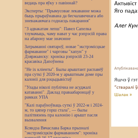
ведаць пра яўку з павіннай?
Актывіст
Яго пада
Эксперты: "Прымусовае лекаванне можа
быць прыраўнавана да бесчалавечнага або
зневажаючага годнасць пакарання"
Алег Ку
"З адвакатам лепш": Павел Сапелка
тлумачыць, чаму нават у час рэпрэсій права
на абарону мае значэнне
Затрыманні святароў, новае "экстрэмісцкае
фармаванне" і чарговы "хапун" у
Дзяржынску: хроніка рэпрэсій 23-24
красавіка Дапоўнена
Апублікавана
"Не іх кліенты". Былы арыштант распавёў
пра суткі ў 2020-м у арыштным доме пры
калоніі для рэцыдывістаў
Яшчэ ў гэ
"Улады ніколі публічна не асуджалі
“стваралі
катаванні". Даклад праваабаронцаў у
Шалак »
рамках УПА
"Калі параўноўваць суткі ў 2022-м і 2024-
м, то цяпер горш стала", — былы
палітвязень пра калонію і арышт пасля
вызвалення
Ксяндза Вячаслава Барка прызналі
"экстрэмісцкім фармаваннем": хроніка
рэпрэсій 16-17 красавіка