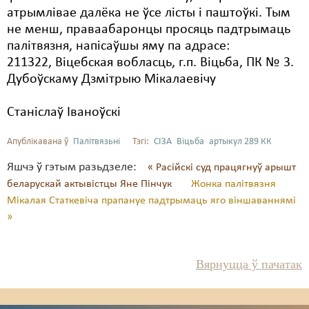
атрымлівае далёка не ўсе лісты і паштоўкі. Тым
не менш, праваабаронцы просяць падтрымаць
палітвязня, напісаўшы яму па адрасе:
211322, Віцебская вобласць, г.п. Віцьба, ПК № 3.
Дубоўскаму Дзмітрыю Мікалаевічу
Станіслаў Іваноўскі
Апублікавана ў
Палітвязьні
Тэгі:
СІЗА
Віцьба
артыкул 289 КК
Яшчэ ў гэтым разьдзеле:
« Расійскі суд працягнуў арышт
беларускай актывістцы Яне Пінчук
Жонка палітвязня
Мікалая Статкевіча прапануе падтрымаць яго віншаваннямі
»
Вярнуцца ў пачатак