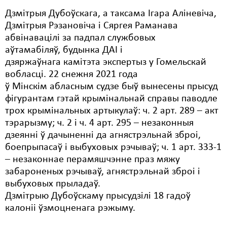
Дзмітрыя Дубоўскага, а таксама Ігара Аліневіча,
Свабода слова
Дзмітрыя Рэзановіча і Сяргея Раманава
абвінавацілі за падпал службовых
Свабода сумленьня
аўтамабіляў, будынка ДАІ і
Суд
дзяржаўнага камітэта экспертыз у Гомельскай
вобласці. 22 снежня 2021 года
Сьмяротнае пакараньне
ў Мінскім абласным судзе быў вынесены прысуд
фігурантам гэтай крымінальнай справы паводле
Экалёгія
трох крымінальных артыкулаў: ч. 2 арт. 289 – акт
Правы працоўных
тэрарызму; ч. 2 і ч. 4 арт. 295 – незаконныя
дзеянні ў дачыненні да агнястрэльнай зброі,
Сацыяльныя правы
боепрыпасаў і выбуховых рэчываў; ч. 1 арт. 333-1
– незаконнае перамяшчэнне праз мяжу
забароненых рэчываў, агнястрэльнай зброі і
выбуховых прыладаў.
Дзмітрыю Дубоўскаму прысудзілі 18 гадоў
калоніі ўзмоцненага рэжыму.