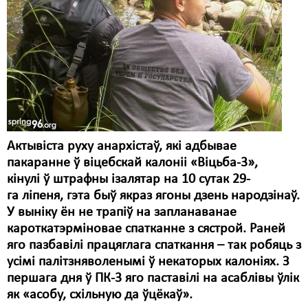
Карная псыхіятрыя
КПЧ ААН
Культурныя правы
ЛПП
Мігранты
Мірныя сходы
Актывіста руху анархістаў, які адбывае
пакаранне ў віцебскай калоніі «Віцьба-3»,
Палітвязьні
кінулі ў штрафны ізалятар на 10 сутак 29-
Праваабаронцы
га ліпеня, гэта быў якраз ягоны дзень народзінаў.
У выніку ён не трапіў на запланаванае
Правы дзіцяці
кароткатэрміновае спатканне з сястрой. Раней
яго пазбавілі працяглага спаткання – так робяць з
Пэнітэнцыярная сыстэма
усімі палітзняволенымі ў некаторых калоніях. З
Распальваньне варожасьці
першага дня ў ПК-3 яго паставілі на асаблівы ўлік
як «асобу, схільную да ўцёкаў».
Рознае