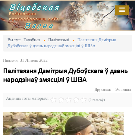
Віцебская
Рэгіянальны
праваабарончы сайт
Вясна
Галоўная
Выданьні
Адміністрацыйны перасьлед
Вы тут:
Галоўная
Палітвязьні
Палітвязня Дзмітрыя
Дубоўскага ў дзень народзінаў змясцілі ў ШІЗА
Відэа
Акцыі
Нядзеля, 31 Ліпень 2022
Кантакт
Безбар'ернае асяродзьдзе
Палітвязня Дзмітрыя Дубоўскага ў дзень
Пра нас
Выбары
народзінаў змясцілі ў ШІЗА
RSS
Грамадзянскія ініцыятывы
Друкаваць
Эл. пошта
Ацаніць гэты матэрыял
Дзяржава
(0 галасоў)
Дыскрымінацыя
Затрыманьні