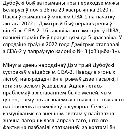
Дубоўскі быў затрыманы пры пераходзе мяжы
Беларусі ў ноч з 28 на 29 кастрычніка 2020 г.
Пасля ўтрымання ў мінскім СІЗА-1 на пачатку
лютага 2022 г. Дзмітрый быў пераведзены ў
віцебскі СІЗА-2. 16 сакавіка яго змясцілі ў ШІЗА,
пазней тэрмін быў працягнуты да 5 красавіка. У
сярэдзіне траўня 2022 года Дзмітрыя этапавалі
з СІЗА-2 у папраўчую калонію № 3 («Віцьба-3»).
Мінулы дзень народзінаў Дзмітрый Дубоўскі
сустракаў у віцебскім СІЗА-2. Паводле ягоных
лістоў, напярэдадні ён атрымаў дзве пасылкі, і
гэта яго вельмі ўсцешыла. Аднак летась
праблемаў з ліставаннем было меней, чым
цяпер, – яму пісалі знаёмыя і сваякі, і гэтыя лісты
палітвязень атрымліваў рэгулярна. Сёлета
камунікацыя са знешнім светам у палітвязня
значна пагоршылася: апрача таго, што яго
фактычна пазбавілі спатканняў, за кратамі ён