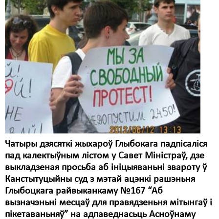
Карная псыхіятрыя
КПЧ ААН
Культурныя правы
ЛПП
Мігранты
Мірныя сходы
Палітвязьні
Праваабаронцы
Чатыры дзясяткі жыхароў Глыбокага падпісаліся
пад калектыўным лістом у Савет Міністраў, дзе
Правы дзіцяці
выкладзеная просьба аб ініцыяваньні звароту ў
Пэнітэнцыярная сыстэма
Канстытуцыйны суд з мэтай ацэнкі рашэньня
Глыбоцкага райвыканкаму №167 “Аб
Распальваньне варожасьці
вызначэньні месцаў для правядзеньня мітынгаў і
пікетаваньняў” на адпаведнасьць Асноўнаму
Рознае