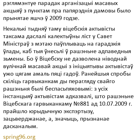
рэглямэнтуе парадак арганізацыі масавых
акцыяў з пунктам пра папярэднія дамовы было
прынятае яшчэ ў 2009 годзе.
Некалькі тыдняў таму віцебскія актывісты
таксама даслалі калектыўны ліст у Савет
Міністраў з мэтаю паўплываць на гарадзкія
ўлады, каб тыя ўнесьлі ў рашэньне адпаведныя
зьмены. Бо ў Віцебску не дазволена ніводнай
вулічнай масавай акцыі з ініцыятывы актывістаў
ужо цягам амаль пяці гадоў. Ранейшыя спробы
схіліць гарвыканкам ды перагляду свайго
рашэньня былі беспасьпяховымі: з усіх
інстанцыяў актывістам адказвалі, што рашэньне
Віцебскага гарвыканкаму №881 ад 10.07.2009 г.
прайшло юрыдычную экспэртызу,
зацьверджанае, а, значыць, прызнанае
дасканалым.
spring96.org