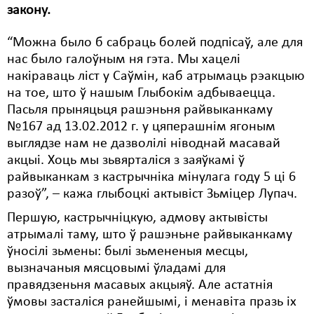
закону.
Свабода слова
“Можна было б сабраць болей подпісаў, але для
Свабода сумленьня
нас было галоўным ня гэта. Мы хацелі
накіраваць ліст у Саўмін, каб атрымаць рэакцыю
Суд
на тое, што ў нашым Глыбокім адбываецца.
Сьмяротнае пакараньне
Пасьля прыняцьця рашэньня райвыканкаму
№167 ад 13.02.2012 г. у цяперашнім ягоным
Экалёгія
выглядзе нам не дазволілі ніводнай масавай
акцыі. Хоць мы зьвярталіся з заяўкамі ў
Правы працоўных
райвыканкам з кастрычніка мінулага году 5 ці 6
Сацыяльныя правы
разоў”, – кажа глыбоцкі актывіст Зьміцер Лупач.
Першую, кастрычніцкую, адмову актывісты
атрымалі таму, што ў рашэньне райвыканкаму
ўносілі зьмены: былі зьмененыя месцы,
вызначаныя мясцовымі ўладамі для
правядзеньня масавых акцыяў. Але астатнія
ўмовы засталіся ранейшымі, і менавіта празь іх