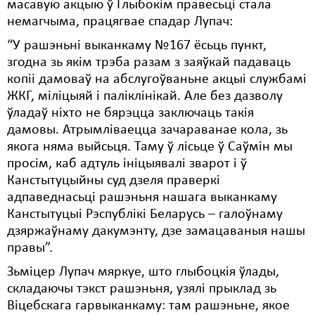
масавую акцыю ў Глыбокім правесьці стала
немагчыма, працягвае спадар Лупач:
“У рашэньні выканкаму №167 ёсьць пункт,
згодна зь якім трэба разам з заяўкай падаваць
копіі дамоваў на абслугоўваньне акцыі службамі
ЖКГ, міліцыяй і паліклінікай. Але без дазволу
ўладаў ніхто не бярэцца заключаць такія
дамовы. Атрымліваецца зачараванае кола, зь
якога няма выйсьця. Таму ў лісьце ў Саўмін мы
просім, каб адтуль ініцыявалі зварот і ў
Канстытуцыйны суд дзеля праверкі
адпаведнасьці рашэньня нашага выканкаму
Канстытуцыі Рэспублікі Беларусь – галоўнаму
дзяржаўнаму дакумэнту, дзе замацаваныя нашы
правы”.
Зьміцер Лупач мяркуе, што глыбоцкія ўлады,
складаючы тэкст рашэньня, узялі прыклад зь
Віцебскага гарвыканкаму: там рашэньне, якое