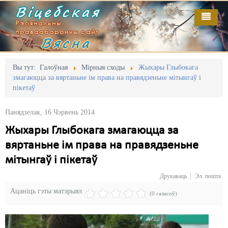
Віцебская
Рэгіянальны
праваабарончы сайт
Вясна
Галоўная
Выданьні
Адміністрацыйны перасьлед
Вы тут:
Галоўная
Мірныя сходы
Жыхары Глыбокага
змагаюцца за вяртаньне ім права на правядзеньне мітынгаў і
Відэа
Акцыі
пікетаў
Кантакт
Безбар'ернае асяродзьдзе
Панядзелак, 16 Чэрвень 2014
Пра нас
Выбары
Жыхары Глыбокага змагаюцца за
вяртаньне ім права на правядзеньне
RSS
Грамадзянскія ініцыятывы
мітынгаў і пікетаў
Дзяржава
Друкаваць
Эл. пошта
Дыскрымінацыя
Ацаніць гэты матэрыял
(0 галасоў)
Затрыманьні