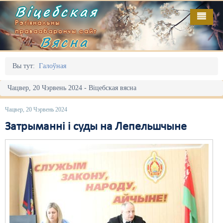
Віцебская
Рэгіянальны
праваабарончы сайт
Вясна
Галоўная
Выданьні
Адміністрацыйны перасьлед
Вы тут:
Галоўная
Відэа
Акцыі
Чацвер, 20 Чэрвень 2024 - Віцебская вясна
Кантакт
Безбар'ернае асяродзьдзе
Чацвер, 20 Чэрвень 2024
Пра нас
Выбары
Затрыманні і суды на Лепельшчыне
RSS
Грамадзянскія ініцыятывы
Дзяржава
Дыскрымінацыя
Затрыманьні