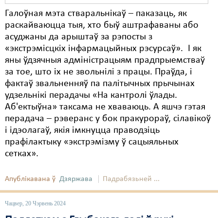
Галоўная мэта стваральнікаў – паказаць, як
раскайваюцца тыя, хто быў аштрафаваны або
асуджаны да арыштаў за рэпосты з
«экстрэмісцкіх інфармацыйных рэсурсаў». І як
яны ўдзячныя адміністрацыям прадпрыемстваў
за тое, што іх не звольнілі з працы. Праўда, і
фактаў звальненняў па палітычных прычынах
удзельнікі перадачы «На кантролі ўлады.
Аб'ектыўна» таксама не хваваюць. А яшчэ гэтая
перадача – рэверанс у бок пракурораў, сілавікоў
і ідэолагаў, якія імкнуцца праводзіць
прафілактыку «экстрэмізму ў сацыяльных
сетках».
Апублікавана ў
Дзяржава
Падрабязьней ...
Чацвер, 20 Чэрвень 2024