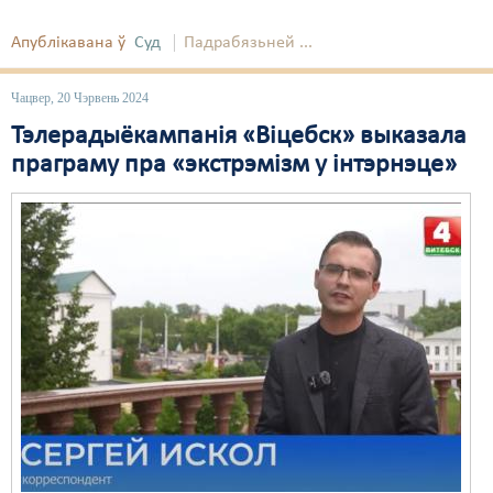
Апублікавана ў
Суд
Падрабязьней ...
Чацвер, 20 Чэрвень 2024
Тэлерадыёкампанія «Віцебск» выказала
праграму пра «экстрэмізм у інтэрнэце»