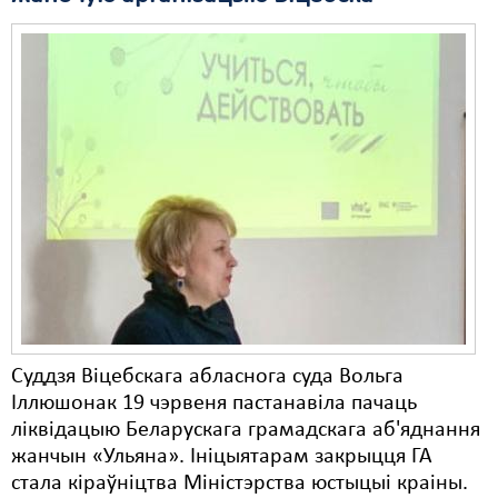
Свабода слова
Свабода сумленьня
Суд
Сьмяротнае пакараньне
Экалёгія
Правы працоўных
Сацыяльныя правы
Суддзя Віцебскага абласнога суда Вольга
Іллюшонак 19 чэрвеня пастанавіла пачаць
ліквідацыю Беларускага грамадскага аб'яднання
жанчын «Ульяна». Ініцыятарам закрыцця ГА
стала кіраўніцтва Міністэрства юстыцыі краіны.