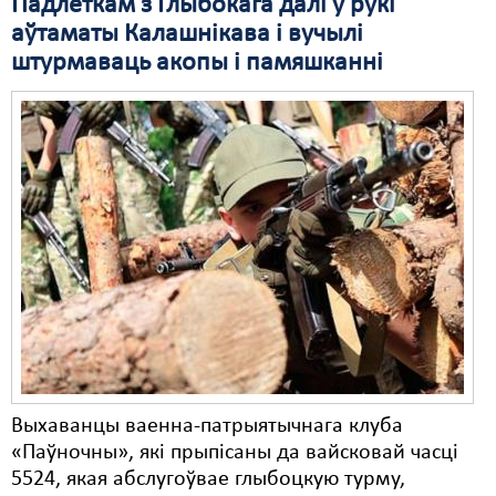
Падлеткам з Глыбокага далі ў рукі
аўтаматы Калашнікава і вучылі
штурмаваць акопы і памяшканні
Выхаванцы ваенна-патрыятычнага клуба
«Паўночны», які прыпісаны да вайсковай часці
5524, якая абслугоўвае глыбоцкую турму,