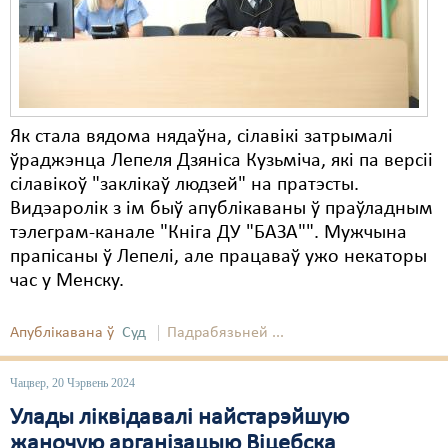
Карная псыхіятрыя
КПЧ ААН
Культурныя правы
ЛПП
Як стала вядома нядаўна, сілавікі затрымалі
ўраджэнца Лепеля Дзяніса Кузьміча, які па версіі
Мігранты
сілавікоў "заклікаў людзей" на пратэсты.
Мірныя сходы
Видэаролік з ім быў апублікаваны ў праўладным
тэлеграм-канале "Кніга ДУ "БАЗА"". Мужчына
Палітвязьні
прапісаны ў Лепелі, але працаваў ужо некаторы
час у Менску.
Праваабаронцы
Правы дзіцяці
Апублікавана ў
Суд
Падрабязьней ...
Пэнітэнцыярная сыстэма
Чацвер, 20 Чэрвень 2024
Распальваньне варожасьці
Улады ліквідавалі найстарэйшую
жаночую арганізацыю Віцебска
Рознае