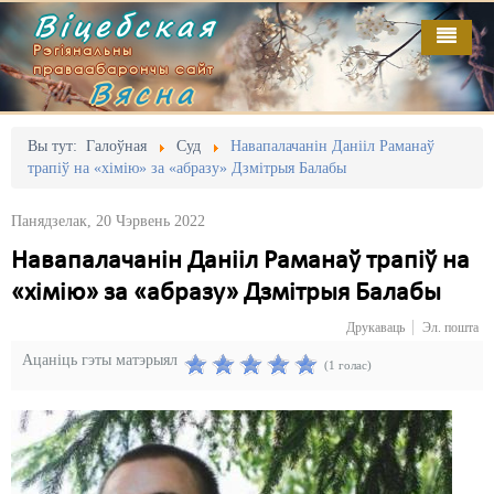
Віцебская
Рэгіянальны
праваабарончы сайт
Вясна
Галоўная
Выданьні
Адміністрацыйны перасьлед
Вы тут:
Галоўная
Суд
Навапалачанін Данііл Раманаў
трапіў на «хімію» за «абразу» Дзмітрыя Балабы
Відэа
Акцыі
Панядзелак, 20 Чэрвень 2022
Кантакт
Безбар'ернае асяродзьдзе
Навапалачанін Данііл Раманаў трапіў на
Пра нас
Выбары
«хімію» за «абразу» Дзмітрыя Балабы
RSS
Грамадзянскія ініцыятывы
Друкаваць
Эл. пошта
Ацаніць гэты матэрыял
Дзяржава
(1 голас)
Дыскрымінацыя
Затрыманьні