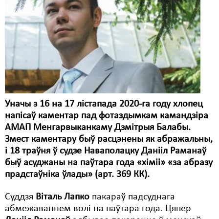
Карная псыхіятрыя
КПЧ ААН
Культурныя правы
ЛПП
Мігранты
Мірныя сходы
Уначы з 16 на 17 лістапада 2020-га году хлопец
напісаў каментар пад фотаздымкам камандзіра
Палітвязьні
АМАП Менгарвыканкаму Дзмітрыя Балабы.
Праваабаронцы
Змест каментару быў расцэнены як абражальны,
і 18 траўня ў судзе Наваполацку Данііл Раманаў
Правы дзіцяці
быў асуджаны на паўтара года «хіміі» «за абразу
прадстаўніка ўлады» (арт. 369 КК).
Пэнітэнцыярная сыстэма
Суддзя
Віталь Лапко
пакараў падсуднага
Распальваньне варожасьці
абмежаваннем волі на паўтара года. Цяпер
Рознае