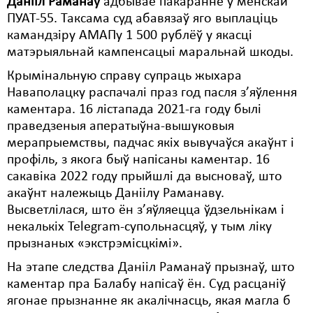
Данііл Раманаў
адбывае пакаранне ў менскай
ПУАТ-55. Таксама суд абавязаў яго выплаціць
Свабода слова
камандзіру АМАПу 1 500 рублёў у якасці
матэрыяльнай кампенсацыі маральнай шкоды.
Свабода сумленьня
Крымінальную справу супраць жыхара
Суд
Наваполацку распачалі праз год пасля з’яўлення
Сьмяротнае пакараньне
каментара. 16 лістапада 2021-га году былі
праведзеныя аператыўна-вышуковыя
Экалёгія
мерапрыемствы, падчас якіх вывучаўся акаўнт і
профіль, з якога быў напісаны каментар. 16
Правы працоўных
сакавіка 2022 году прыйшлі да высноваў, што
Сацыяльныя правы
акаўнт належыць Даніілу Раманаву.
Высветлілася, што ён з’яўляецца ўдзельнікам і
некалькіх Telegram-супольнасцяў, у тым ліку
прызнаных «экстрэмісцкімі».
На этапе следства Данііл Раманаў прызнаў, што
каментар пра Балабу напісаў ён. Суд расцаніў
ягонае прызнанне як акалічнасць, якая магла б