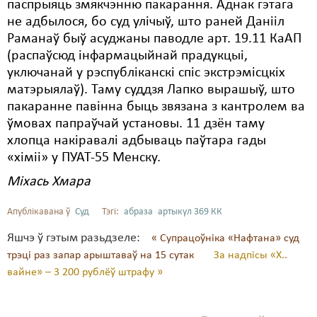
паспрыяць змякчэнню пакарання. Аднак гэтага
не адбылося, бо суд улічыў, што раней Данііл
Раманаў быў асуджаны паводле арт. 19.11 КаАП
(распаўсюд інфармацыйнай прадукцыі,
уключанай у рэспубліканскі спіс экстрэмісцкіх
матэрыялаў). Таму суддзя Лапко вырашыў, што
пакаранне павінна быць звязана з кантролем ва
ўмовах папраўчай установы. 11 дзён таму
хлопца накіравалі адбываць паўтара гады
«хіміі» у ПУАТ-55 Менску.
Міхась Хмара
Апублікавана ў
Суд
Тэгі:
абраза
артыкул 369 КК
Яшчэ ў гэтым разьдзеле:
« Супрацоўніка «Нафтана» суд
трэці раз запар арыштаваў на 15 сутак
За надпісы «Х..
вайне» – 3 200 рублёў штрафу »