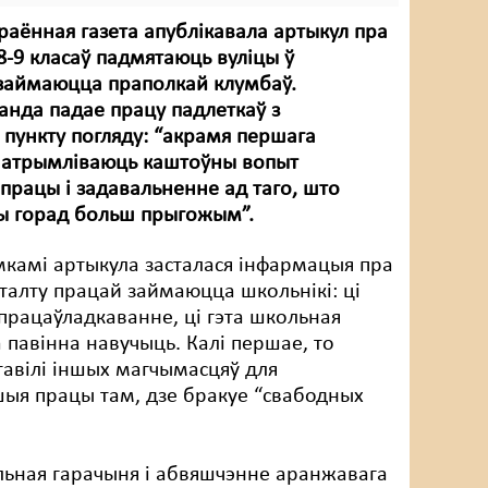
раённая газета апублікавала артыкул пра
 8-9 класаў падмятаюць вуліцы ў
 займаюцца праполкай клумбаў.
нда падае працу падлеткаў з
а пункту погляду: “акрамя першага
ы атрымліваюць каштоўны вопыт
працы і задавальненне ад таго, што
ы горад больш прыгожым”.
мкамі артыкула засталася інфармацыя пра
шталту працай займаюцца школьнікі: ці
 працаўладкаванне, ці гэта школьная
 павінна навучыць. Калі першае, то
тавілі іншых магчымасцяў для
ншыя працы там, дзе бракуе “свабодных
альная гарачыня і абвяшчэнне аранжавага