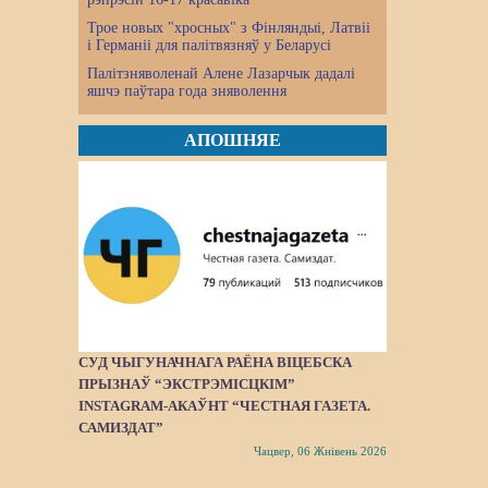
Трое новых "хросных" з Фінляндыі, Латвіі
і Германіі для палітвязняў у Беларусі
Палітзняволенай Алене Лазарчык дадалі
яшчэ паўтара года зняволення
АПОШНЯЕ
СУД ЧЫГУНАЧНАГА РАЁНА ВІЦЕБСКА
ПРЫЗНАЎ “ЭКСТРЭМІСЦКІМ”
INSTAGRAM-АКАЎНТ “ЧЕСТНАЯ ГАЗЕТА.
САМИЗДАТ”
Чацвер, 06 Жнівень 2026