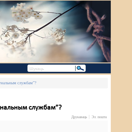
мунальным службам”?
мунальным службам”?
Друкаваць
Эл. пошта