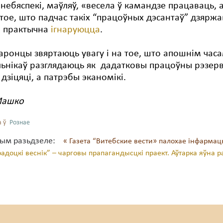
небяспекі, маўляў, «весела ў камандзе працаваць, 
 тое, што падчас такіх “працоўных дэсантаў” дзяржа
я практычна
ігнаруюцца
.
ронцы звяртаюць увагу і на тое, што апошнім часа
ьнікаў разглядаюць як дадатковы працоўны рэзерв,
 дзіцяці, а патрэбы эканомікі.
Машко
 ў
Рознае
тым разьдзеле:
« Газета “Витебские вести» палохае інфарма
радоцкі веснік” – чарговы прапагандысцкі праект. Аўтарка яўна р