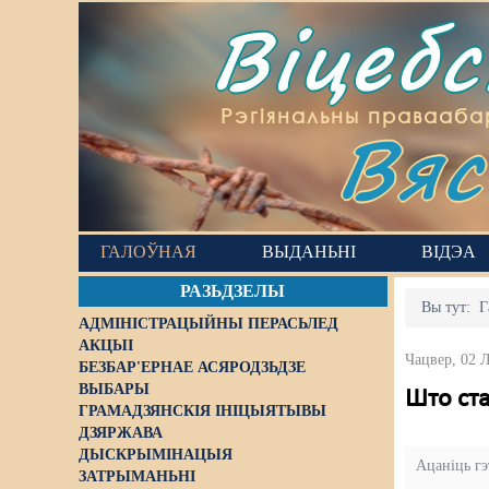
Віцеб
Вяс
Рэгіянальны правааба
ГАЛОЎНАЯ
ВЫДАНЬНІ
ВІДЭА
РАЗЬДЗЕЛЫ
Вы тут:
Г
АДМІНІСТРАЦЫЙНЫ ПЕРАСЬЛЕД
АКЦЫІ
Чацвер, 02 
БЕЗБАР'ЕРНАЕ АСЯРОДЗЬДЗЕ
ВЫБАРЫ
Што ст
ГРАМАДЗЯНСКІЯ ІНІЦЫЯТЫВЫ
ДЗЯРЖАВА
ДЫСКРЫМІНАЦЫЯ
Ацаніць г
ЗАТРЫМАНЬНІ