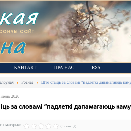
ская
на
рончы сайт
КАНТАКТ
ПРА НАС
RSS
алоўная
Рознае
Што стаіць за словамі “падлеткі дапамагаюць ка
Ліпень 2026
аіць за словамі “падлеткі дапамагаюць ка
эты матэрыял
(0 галасоў)