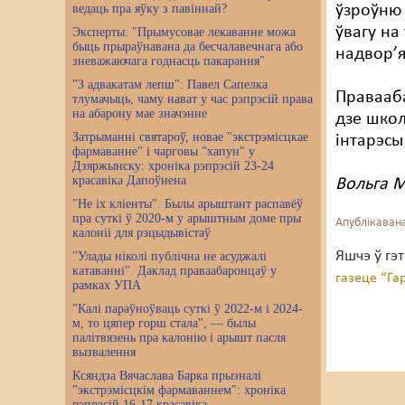
ведаць пра яўку з павіннай?
ўзроўню 
ўвагу на
Эксперты: "Прымусовае лекаванне можа
быць прыраўнавана да бесчалавечнага або
надвор’
зневажаючага годнасць пакарання"
"З адвакатам лепш": Павел Сапелка
Правааба
тлумачыць, чаму нават у час рэпрэсій права
на абарону мае значэнне
дзе школ
Затрыманні святароў, новае "экстрэмісцкае
інтарэсы
фармаванне" і чарговы "хапун" у
Дзяржынску: хроніка рэпрэсій 23-24
красавіка Дапоўнена
Вольга 
"Не іх кліенты". Былы арыштант распавёў
пра суткі ў 2020-м у арыштным доме пры
Апублікавана
калоніі для рэцыдывістаў
Яшчэ ў гэ
"Улады ніколі публічна не асуджалі
катаванні". Даклад праваабаронцаў у
газеце “Га
рамках УПА
"Калі параўноўваць суткі ў 2022-м і 2024-
м, то цяпер горш стала", — былы
палітвязень пра калонію і арышт пасля
вызвалення
Ксяндза Вячаслава Барка прызналі
"экстрэмісцкім фармаваннем": хроніка
рэпрэсій 16-17 красавіка