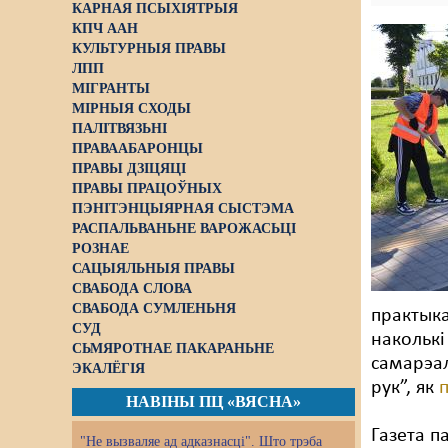
КАРНАЯ ПСЫХІЯТРЫЯ
КПЧ ААН
КУЛЬТУРНЫЯ ПРАВЫ
ЛПП
МІГРАНТЫ
МІРНЫЯ СХОДЫ
ПАЛІТВЯЗЬНІ
ПРАВААБАРОНЦЫ
ПРАВЫ ДЗІЦЯЦІ
ПРАВЫ ПРАЦОЎНЫХ
ПЭНІТЭНЦЫЯРНАЯ СЫСТЭМА
РАСПАЛЬВАНЬНЕ ВАРОЖАСЬЦІ
РОЗНАЕ
САЦЫЯЛЬНЫЯ ПРАВЫ
СВАБОДА СЛОВА
СВАБОДА СУМЛЕНЬНЯ
практыка
СУД
наколькі
СЬМЯРОТНАЕ ПАКАРАНЬНЕ
самарэал
ЭКАЛЁГІЯ
рук”, як
НАВІНЫ ПЦ «ВЯСНА»
Газета п
"Не вызваляе ад адказнасці". Што трэба