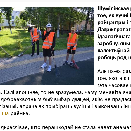
Шумілінская 
тое, як вучні
райцэнтры і
Дзяржпрапага
ідэалагічнаг
заробку, ян
калектыўнай 
робяць родн
Але па-за ра
тое, якога к
гэта часовае
. Калі апошняе, то не зразумела, чаму менавіта яна
 добраахвотным быў выбар дзяцей, якім не прадас
ізацыі, апрача як прыбіраць вуліцы і выконваць і
піша
раёнка.
адкрэслівае, што перашкодай не стала нават анам