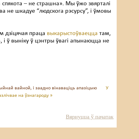
а спякота – не страшна». Мы ўжо звярталі
ва не шкадуе “людскога рэсурсу”, і ўмовы
м дзіцячая праца
выкарыстоўваецца
там,
 і ў выніку ў цэнтры ўвагі апынаюцца не
цыйнай вайной, і заадно вінаваціць апазіцыю
У
азлічвае на ўзнагароду »
Вярнуцца ў пачатак