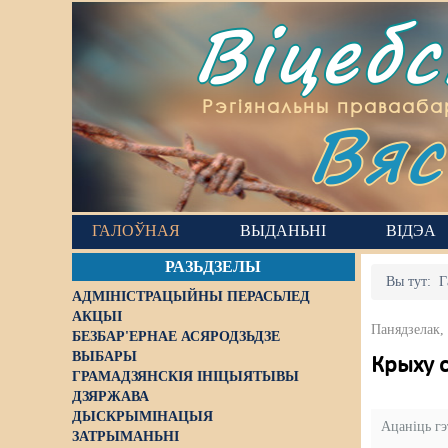
Віцеб
Вяс
Рэгіянальны правааба
ГАЛОЎНАЯ
ВЫДАНЬНІ
ВІДЭА
РАЗЬДЗЕЛЫ
Вы тут:
Г
АДМІНІСТРАЦЫЙНЫ ПЕРАСЬЛЕД
АКЦЫІ
Панядзелак,
БЕЗБАР'ЕРНАЕ АСЯРОДЗЬДЗЕ
ВЫБАРЫ
Крыху с
ГРАМАДЗЯНСКІЯ ІНІЦЫЯТЫВЫ
ДЗЯРЖАВА
ДЫСКРЫМІНАЦЫЯ
Ацаніць г
ЗАТРЫМАНЬНІ