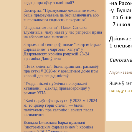
ведаць пра яўку з павіннай?
-на Расо
-у Вушац
Эксперты: "Прымусовае лекаванне можа
быць прыраўнавана да бесчалавечнага або
- па 6 ш
зневажаючага годнасць пакарання"
- 7 школ
"З адвакатам лепш": Павел Сапелка
тлумачыць, чаму нават у час рэпрэсій права
на абарону мае значэнне
Дзіцячае
Затрыманні святароў, новае "экстрэмісцкае
1 спецыя
фармаванне" і чарговы "хапун" у
Дзяржынску: хроніка рэпрэсій 23-24
красавіка Дапоўнена
Святлан
"Не іх кліенты". Былы арыштант распавёў
пра суткі ў 2020-м у арыштным доме пры
Апублікавана
калоніі для рэцыдывістаў
Яшчэ ў гэ
"Улады ніколі публічна не асуджалі
катаванні". Даклад праваабаронцаў у
нападу на 
рамках УПА
"Калі параўноўваць суткі ў 2022-м і 2024-
м, то цяпер горш стала", — былы
палітвязень пра калонію і арышт пасля
вызвалення
Ксяндза Вячаслава Барка прызналі
"экстрэмісцкім фармаваннем": хроніка
рэпрэсій 16-17 красавіка