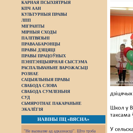
КАРНАЯ ПСЫХІЯТРЫЯ
КПЧ ААН
КУЛЬТУРНЫЯ ПРАВЫ
ЛПП
МІГРАНТЫ
МІРНЫЯ СХОДЫ
ПАЛІТВЯЗЬНІ
ПРАВААБАРОНЦЫ
ПРАВЫ ДЗІЦЯЦІ
ПРАВЫ ПРАЦОЎНЫХ
ПЭНІТЭНЦЫЯРНАЯ СЫСТЭМА
РАСПАЛЬВАНЬНЕ ВАРОЖАСЬЦІ
РОЗНАЕ
САЦЫЯЛЬНЫЯ ПРАВЫ
СВАБОДА СЛОВА
СВАБОДА СУМЛЕНЬНЯ
дзіцячых
СУД
СЬМЯРОТНАЕ ПАКАРАНЬНЕ
Школ у В
ЭКАЛЁГІЯ
таксама 
НАВІНЫ ПЦ «ВЯСНА»
У сельск
"Не вызваляе ад адказнасці". Што трэба