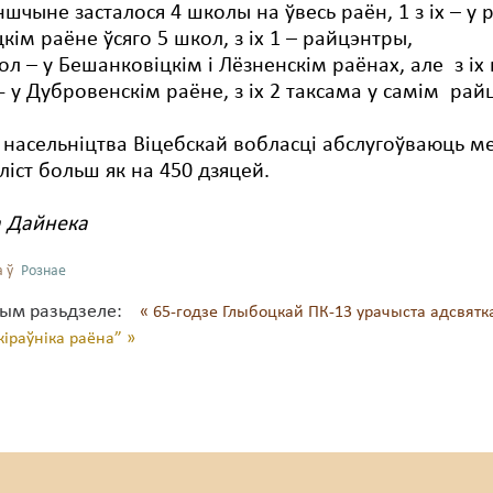
ншчыне засталося 4 школы на ўвесь раён, 1 з іх – у
кім раёне ўсяго 5 школ, з іх 1 – райцэнтры,
кол – у Бешанковіцкім і Лёзненскім раёнах, але з іх 
 - у Дубровенскім раёне, з іх 2 таксама у самім ра
 насельніцтва Віцебскай вобласці абслугоўваюць м
ліст больш як на 450 дзяцей.
а Дайнека
 ў
Рознае
тым разьдзеле:
« 65-годзе Глыбоцкай ПК-13 урачыста адсвят
кіраўніка раёна” »