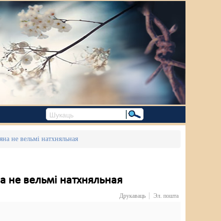
яна не вельмі натхняльная
на не вельмі натхняльная
Друкаваць
Эл. пошта