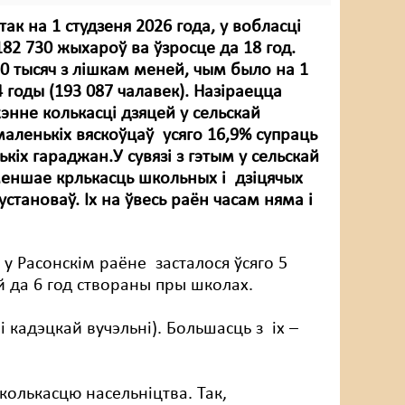
ак на 1 студзеня 2026 года, у вобласці
182 730 жыхароў ва ўзросце да 18 год.
10 тысяч з лішкам меней, чым было на 1
4 годы (193 087 чалавек). Назіраецца
жэнне колькасці дзяцей у сельскай
маленькіх вяскоўцаў усяго 16,9% супраць
кіх гараджан.У сувязі з гэтым у сельскай
меншае крлькасць школьных і дзіцячых
становаў. Іх на ўвесь раён часам няма і
 у Расонскім раёне засталося ўсяго 5
ей да 6 год створаны пры школах.
і кадэцкай вучэльні). Большасць з іх –
колькасцю насельніцтва. Так,