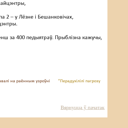
 райцэнтры,
па 2 – у Лёзне і Бешанковічах,
йцэнтры.
енш за 400 педыятраў. Прыблізна кажучы,
кавалі на раённым узроўні
“Перадухілілі пагрозу
Вярнуцца ў пачатак