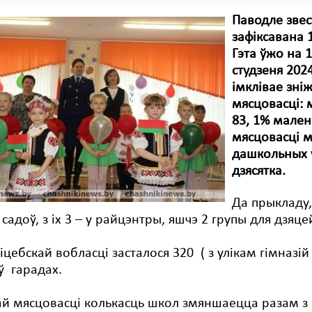
Паводле звест
зафіксавана 
Гэта ўжо на 
студзеня 202
імклівае зні
мясцовасці: 
83, 1% малень
мясцовасці 
дашкольных у
дзясятка.
Да прыкладу,
 садоў, з іх 3 – у райцэнтры, яшчэ 2 групы для дзяц
іцебскай вобласці засталося 320 ( з улікам гімназій 
ў гарадах.
ай мясцовасці колькасць школ змяншаецца разам з 