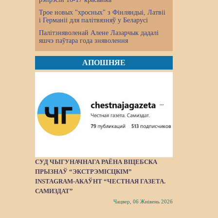
Трое новых "хросных" з Фінляндыі, Латвіі
і Германіі для палітвязняў у Беларусі
Палітзняволенай Алене Лазарчык дадалі
яшчэ паўтара года зняволення
АПОШНЯЕ
СУД ЧЫГУНАЧНАГА РАЁНА ВІЦЕБСКА
ПРЫЗНАЎ “ЭКСТРЭМІСЦКІМ”
INSTAGRAM-АКАЎНТ “ЧЕСТНАЯ ГАЗЕТА.
САМИЗДАТ”
Чацвер, 06 Жнівень 2026