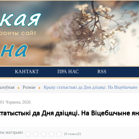
ская
на
рончы сайт
КАНТАКТ
ПРА НАС
RSS
алоўная
Рознае
Крыху статыстыкі да Дня дзіцяці. На Віцебшчыне 
 01 Чэрвень 2026
татыстыкі да Дня дзіцяці. На Віцебшчыне я
эты матэрыял
(0 галасоў)