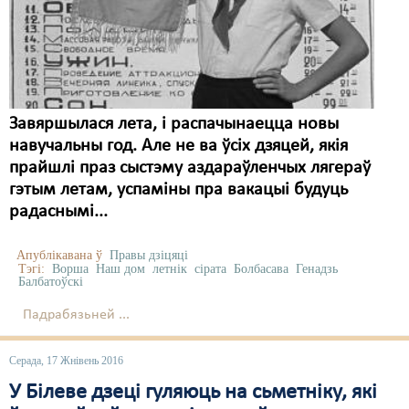
Карная псыхіятрыя
КПЧ ААН
Культурныя правы
ЛПП
Завяршылася лета, і распачынаецца новы
навучальны год. Але не ва ўсіх дзяцей, якія
Мігранты
прайшлі праз сыстэму аздараўленчых лягераў
Мірныя сходы
гэтым летам, успаміны пра вакацыі будуць
радаснымі...
Палітвязьні
Апублікавана ў
Правы дзіцяці
Праваабаронцы
Тэгі:
Ворша
Наш дом
летнік
сірата
Болбасава
Генадзь
Балбатоўскі
Правы дзіцяці
Падрабязьней ...
Пэнітэнцыярная сыстэма
Серада, 17 Жнівень 2016
Распальваньне варожасьці
У Білеве дзеці гуляюць на сьметніку, які
Рознае