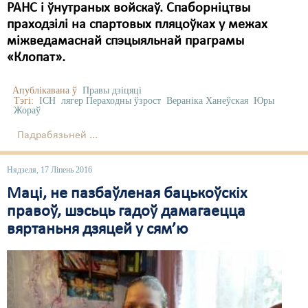
РАНС і ўнутраных войскаў. Спаборніцтвы
праходзілі на спартовых пляцоўках у межах
міжведамаснай спэцыяльнай праграмы
«Клопат».
Апублікавана ў
Правы дзіцяці
Тэгі:
ІСН
лягер Пераходны ўзрост
Вераніка Ханеўская
Юры
Жораў
Падрабязьней ...
Нядзеля, 17 Ліпень 2016
Маці, не пазбаўленая бацькоўскіх
правоў, шэсьць гадоў дамагаецца
вяртаньня дзяцей у сям’ю