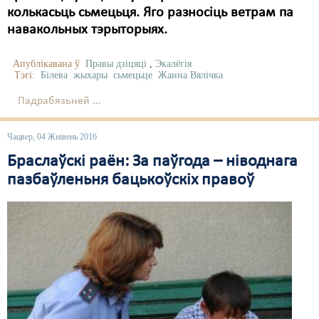
колькасьць сьмецьця. Яго разносіць ветрам па
навакольных тэрыторыях.
Апублікавана ў
Правы дзіцяці
,
Экалёгія
Тэгі:
Білева
жыхары
сьмецьце
Жанна Вялічка
Падрабязьней ...
Чацвер, 04 Жнівень 2016
Браслаўскі раён: За паўгода – ніводнага
пазбаўленьня бацькоўскіх правоў