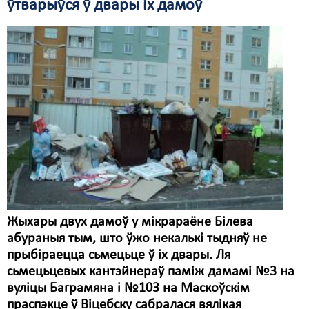
ўтварыўся ў двары іх дамоў
Свабода слова
Свабода сумленьня
Суд
Сьмяротнае пакараньне
Экалёгія
Правы працоўных
Сацыяльныя правы
Жыхары двух дамоў у мікрараёне Білева
абураныя тым, што ўжо некалькі тыдняў не
прыбіраецца сьмецьце ў іх двары. Ля
сьмецьцевых кантэйнераў паміж дамамі №3 на
вуліцы Баграмяна і №103 на Маскоўскім
праспэкце ў Віцебску сабралася вялікая