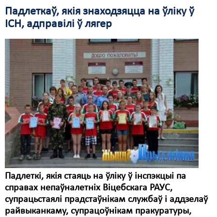
Падлеткаў, якія знаходзяцца на ўліку ў
ІСН, адправілі ў лягер
Падлеткі, якія стаяць на ўліку ў інспэкцыі па
справах непаўналетніх Віцебскага РАУС,
супрацьстаялі прадстаўнікам службаў і аддзелаў
райвыканкаму, супрацоўнікам пракуратуры,