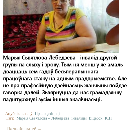
Марыя Сьвятлова-Лебедзева - інвалід другой
групы па слыху і зроку. Тым ня менш у яе амаль
дваццаць сем гадоў бесьперапыннага
працоўнага стажу на адным прадпрыемстве. Але
не пра прафэсійную дзейнасьць жанчыны пойдзе
гаворка далей. Зьвярнуцца да нас грамадзянку
падштурхнулі зусім іншыя акалічнасьці.
Апублікавана ў
Правы дзіцяці
Тэгі:
Марыя Сьвятлова – Лебедзева
інваліды
Віцебск
ІСН
Падрабязьней ...