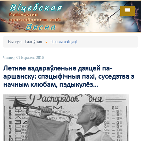
Віцебская
Рэгіянальны
праваабарончы сайт
Вясна
Галоўная
Выданьні
Адміністрацыйны перасьлед
Вы тут:
Галоўная
Правы дзіцяці
Відэа
Акцыі
Чацвер, 01 Верасень 2016
Кантакт
Безбар'ернае асяродзьдзе
Летняе аздараўленьне дзяцей па-
аршанску: спэцыфічныя пахі, суседзтва з
Пра нас
Выбары
начным клюбам, пэдыкулёз…
RSS
Грамадзянскія ініцыятывы
Дзяржава
Дыскрымінацыя
Затрыманьні