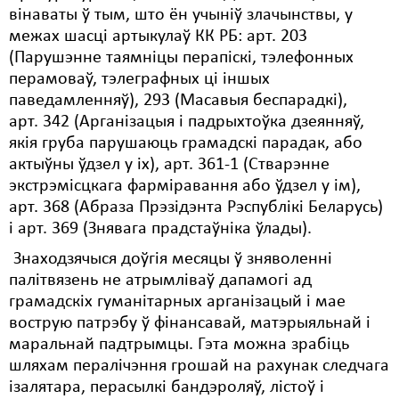
вінаваты ў тым, што ён учыніў злачынствы, у
Свабода слова
межах шасці артыкулаў КК РБ: арт. 203
(Парушэнне таямніцы перапіскі, тэлефонных
Свабода сумленьня
перамоваў, тэлеграфных ці іншых
паведамленняў), 293 (Масавыя беспарадкі),
Суд
арт. 342 (Арганізацыя і падрыхтоўка дзеянняў,
Сьмяротнае пакараньне
якія груба парушаюць грамадскі парадак, або
актыўны ўдзел у іх), арт. 361-1 (Стварэнне
Экалёгія
экстрэмісцкага фарміравання або ўдзел у ім),
арт. 368 (Абраза Прэзідэнта Рэспублікі Беларусь)
Правы працоўных
і арт. 369 (Знявага прадстаўніка ўлады).
Сацыяльныя правы
Знаходзячыся доўгія месяцы ў зняволенні
палітвязень не атрымліваў дапамогі ад
грамадскіх гуманітарных арганізацый і мае
вострую патрэбу ў фінансавай, матэрыяльнай і
маральнай падтрымцы. Гэта можна зрабіць
шляхам пералічэння грошай на рахунак следчага
ізалятара, перасылкі бандэроляў, лістоў і