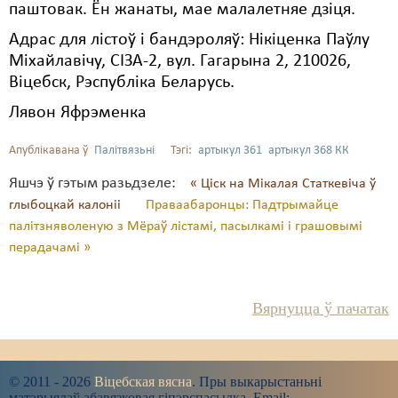
паштовак. Ён жанаты, мае малалетняе дзіця.
Адрас для лістоў і бандэроляў: Нікіценка Паўлу
Міхайлавічу, СІЗА-2, вул. Гагарына 2, 210026,
Віцебск, Рэспубліка Беларусь.
Лявон Яфрэменка
Апублікавана ў
Палітвязьні
Тэгі:
артыкул 361
артыкул 368 КК
Яшчэ ў гэтым разьдзеле:
« Ціск на Мікалая Статкевіча ў
глыбоцкай калоніі
Праваабаронцы: Падтрымайце
палітзняволеную з Мёраў лістамі, пасылкамі і грашовымі
перадачамі »
Вярнуцца ў пачатак
© 2011 - 2026
Віцебская вясна
. Пры выкарыстаньні
матэрыялаў абавязковая гіпэрспасылка. Email: