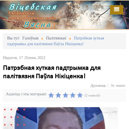
Віцебская
Рэгіянальны
праваабарончы сайт
Вясна
Галоўная
Выданьні
Адміністрацыйны перасьлед
Вы тут:
Галоўная
Палітвязьні
Патрэбная хуткая
падтрымка для палітвязня Паўла Нікіценка!
Відэа
Акцыі
Нядзеля, 17 Ліпень 2022
Кантакт
Безбар'ернае асяродзьдзе
Патрэбная хуткая падтрымка для
Пра нас
Выбары
палітвязня Паўла Нікіценка!
RSS
Грамадзянскія ініцыятывы
Друкаваць
Эл. пошта
Ацаніць гэты матэрыял
Дзяржава
(2 галасоў)
Дыскрымінацыя
Затрыманьні