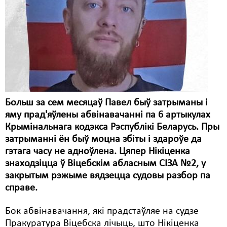
Карная псыхіятрыя
КПЧ ААН
Культурныя правы
ЛПП
Мігранты
Больш за сем месяцаў Павел быў затрыманы і
Мірныя сходы
яму прад'яўлены абвінавачанні па 6 артыкулах
Палітвязьні
Крымінальнага кодэкса Рэспублікі Беларусь. Пры
затрыманні ён быў моцна збіты і здароўе да
Праваабаронцы
гэтага часу не адноўлена. Цяпер Нікіценка
знаходзіцца ў Віцебскім абласным СІЗА №2, у
Правы дзіцяці
закрытым рэжыме вядзецца судовы разбор па
Пэнітэнцыярная сыстэма
справе.
Распальваньне варожасьці
Бок абвінавачання, які прадстаўляе на судзе
Пракуратура Віцебска лічыць, што Нікіценка
Рознае