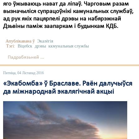
яго ўжываюць нават да ліпаў. Чарговым разам
вызначыліся супрацоўнікі камунальных службаў,
ад рук якіх пацярпелі дрэвы на набярэжнай
Дзьвіны паміж заапаркам і будынкам КДБ.
Апублікавана ў
Экалёгія
Тэгі:
Віцебск
дрэвы
ккмунальныя службы
Падрабязьней ...
Пятніца, 04 Лістапад 2016
«Экабомба» ў Браславе. Раён далучыўся
да міжнароднай экалягічнай акцыі