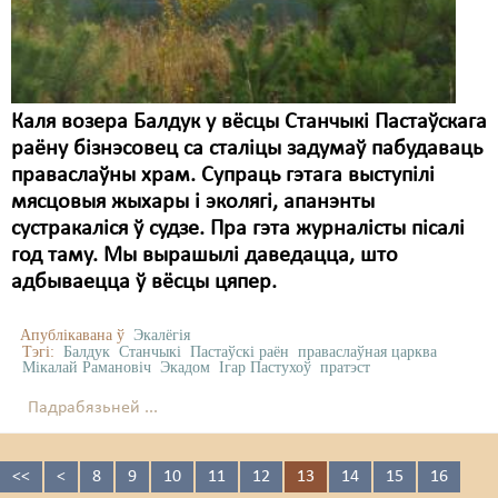
Каля возера Балдук у вёсцы Станчыкі Пастаўскага
раёну бізнэсовец са сталіцы задумаў пабудаваць
праваслаўны храм. Супраць гэтага выступілі
мясцовыя жыхары і эколягі, апанэнты
сустракаліся ў судзе. Пра гэта журналісты пісалі
год таму. Мы вырашылі даведацца, што
адбываецца ў вёсцы цяпер.
Апублікавана ў
Экалёгія
Тэгі:
Балдук
Станчыкі
Пастаўскі раён
праваслаўная царква
Мікалай Рамановіч
Экадом
Ігар Пастухоў
пратэст
Падрабязьней ...
<<
<
8
9
10
11
12
13
14
15
16