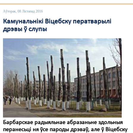
Свабода слова
Аўторак, 08 Лістапад 2016
Камунальнікі Віцебску ператварылі
Свабода сумленьня
дрэвы ў слупы
Суд
Сьмяротнае пакараньне
Экалёгія
Правы працоўных
Сацыяльныя правы
Барбарскае радыяльнае абразаньне здольныя
перанесьці ня ўсе пароды дрэваў, але ў Віцебску