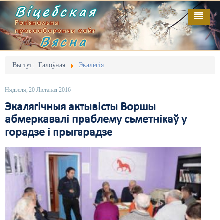
Віцебская
Рэгіянальны
праваабарончы сайт
Вясна
Галоўная
Выданьні
Адміністрацыйны перасьлед
Вы тут:
Галоўная
Экалёгія
Відэа
Акцыі
Нядзеля, 20 Лістапад 2016
Кантакт
Безбар'ернае асяродзьдзе
Экалягічныя актывісты Воршы
абмеркавалі праблему сьметнікаў у
Пра нас
Выбары
горадзе і прыгарадзе
RSS
Грамадзянскія ініцыятывы
Дзяржава
Дыскрымінацыя
Затрыманьні