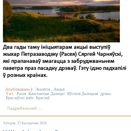
Два гады таму ініцыятарам акцыі выступіў
жыхар Петразаводзку (Расея) Сяргей Чарняўскі,
які прапанаваў змагацца з забруджваньнем
паветра праз пасадку дрэваў. Гэту ідэю падхапілі
ў розных краінах.
Апублікавана ў
Экалёгія
,
Акцыі
Тэгі:
Расея
Канстантын Далецкі
Яўгенія Далецкая
дрэвы
Браслаўскі раён
Браслаў
Падрабязьней ...
Аўторак, 25 Кастрычнік 2016