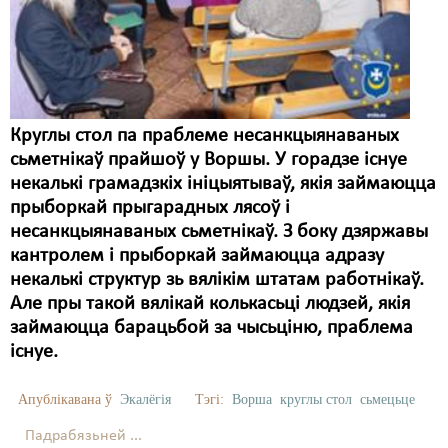
Карная псыхіятрыя
КПЧ ААН
Культурныя правы
ЛПП
Круглы стол па праблеме несанкцыянаваных
сьметнікаў прайшоў у Воршы. У горадзе існуе
Мігранты
некалькі грамадзкіх ініцыятываў, якія займаюцца
Мірныя сходы
прыборкай прыгарадных лясоў і
несанкцыянаваных сьметнікаў. З боку дзяржавы
Палітвязьні
кантролем і прыборкай займаюцца адразу
некалькі структур зь вялікім штатам работнікаў.
Праваабаронцы
Але пры такой вялікай колькасьці людзей, якія
Правы дзіцяці
займаюцца барацьбой за чысьціню, праблема
існуе.
Пэнітэнцыярная сыстэма
Апублікавана ў
Экалёгія
Тэгі:
Ворша
круглы стол
сьмецьце
Распальваньне варожасьці
Падрабязьней ...
Рознае