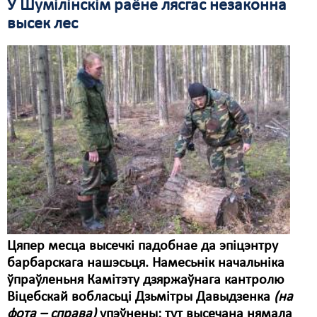
У Шумілінскім раёне лясгас незаконна
высек лес
Цяпер месца высечкі падобнае да эпіцэнтру
барбарскага нашэсьця. Намесьнік начальніка
ўпраўленьня Камітэту дзяржаўнага кантролю
Віцебскай вобласьці Дзьмітры Давыдзенка
(на
фота – справа)
упэўнены: тут высечана нямала