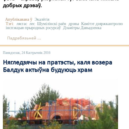
добрых дрэваў.
Апублікавана ў
Экалёгія
Тэгі:
лясгас
лес
Шумілінскі раён
дрэвы
Камітэт дзяржкантролю
інспэкцыя прыродных рэсурсаў
Дзьмітры Давыдзенка
Падрабязьней ...
Панядзелак, 24 Кастрычнік 2016
Нягледзячы на пратэсты, каля возера
Балдук актыўна будуюць храм