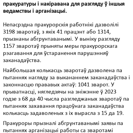
пракуратуры і накіравана для разгляду ў іншыя
Свабода слова
ведамствы і арганізацыі.
Свабода сумленьня
Непасрэдна пракурорскія работнікі дазволілі
3198 зваротаў, з якіх 41 працэнт або 1314,
Суд
прызнаны абгрунтаванымі. У выніку разгляду
1157 зваротаў прыняты меры пракурорскага
Сьмяротнае пакараньне
рэагавання для ўстаранення парушэнняў
Экалёгія
заканадаўства.
Правы працоўных
Найбольшая колькасць зваротаў дазволена па
пытаннях нагляду за выкананнем заканадаўства і
Сацыяльныя правы
законнасцю прававых актаў: ​​1041 зварот. У
прыватнасці, нягледзячы на ​​зніжэнне ў 2023
годзе з 68 да 40 чысла разгледжаных зваротаў па
пытаннях захавання працоўнага заканадаўства
колькасць задаволеных з іх вырасла з 15 да 19.
Пракуроры прызналі абгрунтаванымі заявы па
пытаннях арганізацыі работы са зваротамі