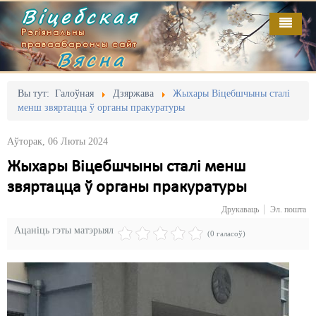
Віцебская
Рэгіянальны
праваабарончы сайт
Вясна
Галоўная
Выданьні
Адміністрацыйны перасьлед
Вы тут:
Галоўная
Дзяржава
Жыхары Віцебшчыны сталі
менш звяртацца ў органы пракуратуры
Відэа
Акцыі
Аўторак, 06 Люты 2024
Кантакт
Безбар'ернае асяродзьдзе
Жыхары Віцебшчыны сталі менш
Пра нас
Выбары
звяртацца ў органы пракуратуры
RSS
Грамадзянскія ініцыятывы
Друкаваць
Эл. пошта
Ацаніць гэты матэрыял
Дзяржава
(0 галасоў)
Дыскрымінацыя
Затрыманьні