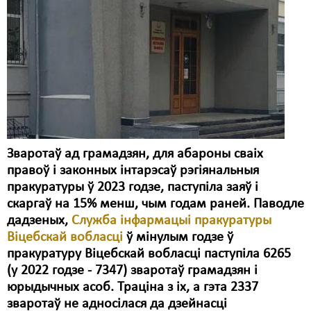
Карная псыхіятрыя
КПЧ ААН
Культурныя правы
ЛПП
Мігранты
Мірныя сходы
Зваротаў ад грамадзян, для абароны сваіх
Палітвязьні
правоў і законных інтарэсаў рэгіянальныя
пракуратуры ў 2023 годзе, паступіла заяў і
Праваабаронцы
скаргаў на 15% менш, чым годам раней. Паводле
дадзеных,
Служба інфармацыі пракуратуры
Правы дзіцяці
Віцебскай вобласці
ў мінулым годзе ў
Пэнітэнцыярная сыстэма
пракуратуру Віцебскай вобласці паступіла 6265
(у 2022 годзе - 7347) зваротаў грамадзян і
Распальваньне варожасьці
юрыдычных асоб. Траціна з іх, а гэта 2337
зваротаў не адносілася да дзейнасці
Рознае