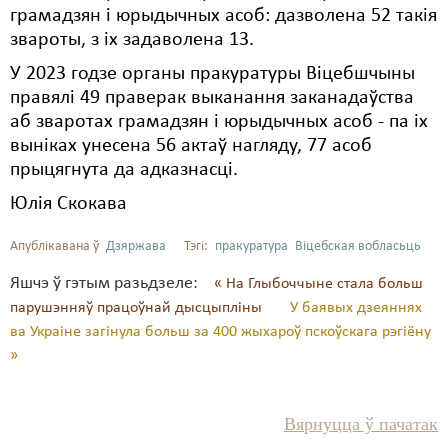
грамадзян і юрыдычных асоб: дазволена 52 такія
звароты, з іх задаволена 13.
У 2023 годзе органы пракуратуры Віцебшчыны
правялі 49 праверак выканання заканадаўства
аб зваротах грамадзян і юрыдычных асоб - па іх
выніках унесена 56 актаў нагляду, 77 асоб
прыцягнута да адказнасці.
Юлія Скокава
Апублікавана ў
Дзяржава
Тэгі:
пракуратура
Віцебская вобласьць
Яшчэ ў гэтым разьдзеле:
« На Глыбоччыне стала больш
парушэнняў працоўнай дысцыпліны
У баявых дзеяннях
ва Украіне загінула больш за 400 жыхароў пскоўскага рэгіёну
»
Вярнуцца ў пачатак