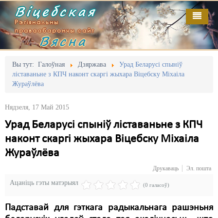
Віцебская
Рэгіянальны
праваабарончы сайт
Вясна
Галоўная
Выданьні
Адміністрацыйны перасьлед
Вы тут:
Галоўная
Дзяржава
Урад Беларусі спыніў
ліставаньне з КПЧ наконт скаргі жыхара Віцебску Міхаіла
Відэа
Акцыі
Жураўлёва
Кантакт
Безбар'ернае асяродзьдзе
Нядзеля, 17 Май 2015
Пра нас
Выбары
Урад Беларусі спыніў ліставаньне з КПЧ
наконт скаргі жыхара Віцебску Міхаіла
RSS
Грамадзянскія ініцыятывы
Жураўлёва
Дзяржава
Друкаваць
Эл. пошта
Дыскрымінацыя
Ацаніць гэты матэрыял
(0 галасоў)
Затрыманьні
Падставай для гэткага радыкальнага рашэньня