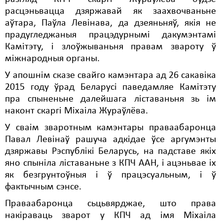
расцэньвацца дзяржавай як заахвочваньне
аўтара, Паўла Левінава, да дзеяньняў, якiя не
прадугледжаныя працэдурнымі дакумэнтамі
Камітэту, і злоўжываньня правам звароту ў
міжнародныя органы.
У апошнім сказе свайго камэнтара ад 26 сакавіка
2015 году ўрад Беларусі паведамляе Камітэту
пра спыненьне далейшага ліставаньня зь ім
наконт скаргі Міхаіла Жураўлёва.
У сваім зваротным камэнтары праваабаронца
Павал Левінаў рашуча адкідае ўсе аргумэнты
дзяржавы Рэспублікі Беларусь, на падставе якіх
яно спыніла ліставаньне з КПЧ ААН, і ацэньвае іх
як безгрунтоўныя і ў працэсуальным, і ў
фактычным сэнсе.
Праваабаронца сьцьвярджае, што права
накіраваць зварот у КПЧ ад імя Міхаіла