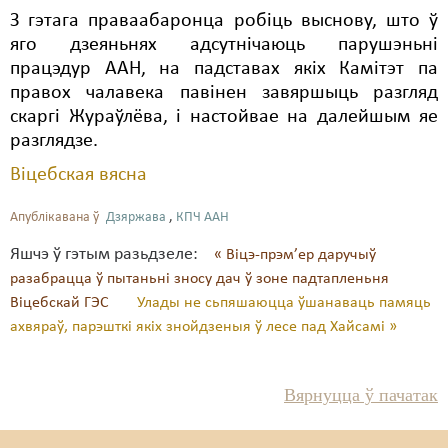
З гэтага праваабаронца робіць выснову, што ў
яго дзеяньнях адсутнічаюць парушэньні
працэдур ААН, на падставах якіх Камітэт па
правох чалавека павінен завяршыць разгляд
скаргі Жураўлёва, і настойвае на далейшым яе
разглядзе.
Віцебская вясна
Апублікавана ў
Дзяржава
,
КПЧ ААН
Яшчэ ў гэтым разьдзеле:
« Віцэ-прэм’ер даручыў
разабрацца ў пытаньні зносу дач ў зоне падтапленьня
Віцебскай ГЭС
Улады не сьпяшаюцца ўшанаваць памяць
ахвяраў, парэшткі якіх знойдзеныя ў лесе пад Хайсамі »
Вярнуцца ў пачатак