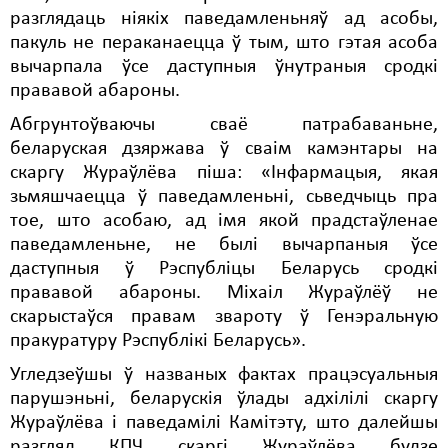
разглядаць ніякіх паведамленьняў ад асобы,
Свабода слова
пакуль не пераканаецца ў тым, што гэтая асоба
вычарпала ўсе даступныя ўнутраныя сродкі
Свабода сумленьня
прававой абароны.
Суд
Абгрунтоўваючы сваё патрабаваньне,
беларуская дзяржава ў сваім камэнтары на
Сьмяротнае пакараньне
скаргу Жураўлёва піша: «Інфармацыя, якая
Экалёгія
зьмяшчаецца ў паведамленьні, сьведчыць пра
тое, што асобаю, ад імя якой прадстаўленае
Правы працоўных
паведамленьне, не былі вычарпаныя ўсе
даступныя ў Рэспубліцы Беларусь сродкі
Сацыяльныя правы
прававой абароны. Міхаіл Жураўлёў не
скарыстаўся правам звароту ў Генэральную
пракуратуру Рэспублікі Беларусь».
Угледзеўшы ў названых фактах працэсуальныя
парушэньні, беларускія ўлады адхілілі скаргу
Жураўлёва і паведамілі Камітэту, што далейшы
разгляд КПЧ скаргі Жураўлёва будзе