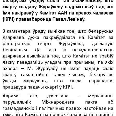
беларускіх уладаў стала тая акалічнасьць, што
Карная псыхіятрыя
скаргу спадару Жураўлёву падрыхтаваў і ад яго
КПЧ ААН
імя накіраваў у Камітэт ААН па правох чалавека
(КПЧ) праваабаронца Павал Левінаў.
Культурныя правы
З камэнтара ўраду вынікае тое, што беларуская
ЛПП
дзяржава дужа пакрыўдзілася на Камітэт за
Мігранты
рэгістрацыю скаргі Жураўлёва, дасланую
Левінавым. Да таго ж незадаволенасьць
Мірныя сходы
дзяржавы выклікала тое, што Камітэт не зрабіў
ласку паведаміць уладам пра прычыны, па якіх
Палітвязьні
ахвяра – М. Жураўлёў ня змог падаць сваю
Праваабаронцы
скаргу самастойна. Такім чынам, беларускія
ўлады мяркуюць, што была парушаная
Правы дзіцяці
працэдура падачы скаргі ў КПЧ.
Пэнітэнцыярная сыстэма
Акрамя таго, дзяржава – меркаваны
парушальнік Міжнароднага пакта аб
Распальваньне варожасьці
грамадзянскіх і палітычных правох настойвае на
тым, што Камітэт па правох чалавека не павінен
Рознае