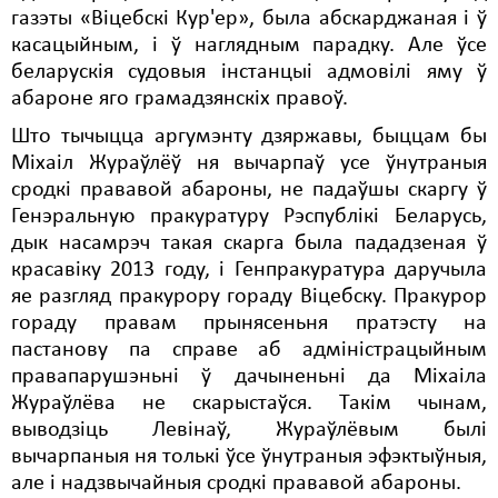
газэты «Віцебскі Кур'ер», была абскарджаная і ў
касацыйным, і ў наглядным парадку. Але ўсе
беларускія судовыя інстанцыі адмовілі яму ў
абароне яго грамадзянскіх правоў.
Што тычыцца аргумэнту дзяржавы, быццам бы
Міхаіл Жураўлёў ня вычарпаў усе ўнутраныя
сродкі прававой абароны, не падаўшы скаргу ў
Генэральную пракуратуру Рэспублікі Беларусь,
дык насамрэч такая скарга была пададзеная ў
красавіку 2013 году, і Генпракуратура даручыла
яе разгляд пракурору гораду Віцебску. Пракурор
гораду правам прынясеньня пратэсту на
пастанову па справе аб адміністрацыйным
правапарушэньні ў дачыненьні да Міхаіла
Жураўлёва не скарыстаўся. Такім чынам,
выводзіць Левінаў, Жураўлёвым былі
вычарпаныя ня толькі ўсе ўнутраныя эфэктыўныя,
але і надзвычайныя сродкі прававой абароны.