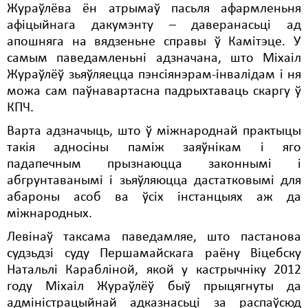
Жураўлёва ён атрымаў пасьля афармленьня
афіцыйнага дакумэнту – даверанасьці ад
апошняга на вядзеньне справы ў Камітэце. У
самым паведамленьні адзначана, што Міхаіл
Жураўлёў зьяўляецца пэнсіянэрам-інвалідам і ня
можа сам паўнавартасна падрыхтаваць скаргу ў
КПЧ.
Варта адзначыць, што ў міжнароднай практыцы
такія адносіны паміж заяўнікам і яго
падапечным прызнаюцца законнымі і
абгрунтаванымі і зьяўляюцца дастатковымі для
абароны асоб ва ўсіх інстанцыях аж да
міжнародных.
Левінаў таксама паведамляе, што пастанова
судзьдзі суду Першамайскага раёну Віцебску
Натальлі Карабліной, якой у кастрычніку 2012
году Міхаіл Жураўлёў быў прыцягнуты да
адміністрацыйнай адказнасьці за распаўсюд