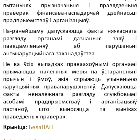
пытаньнях прызначэньня і правядзеньня
праверак фінансава-гаспадарчай дзейнасьці
прадпрыемстваў і арганізацыяў.
Па-ранейшаму дапускаюцца факты няякаснага
разгляду органамі дазнаньня заяў і
паведамленьняў аб парушэньні
антыкарупцыйнага заканадаўства.
Не ва ўсіх выпадках праваахоўнымі органамі
прымаюцца належныя меры па ўстараненьні
прычын і ўмоў, якія спрыяюць учыненьню
карупцыйных правапарушэньняў. Дапускаюцца
факты неналежнага разгляду службовымі
асобамі прадпрыемстваў і арганізацыяў
пастаноў, што выносяцца па выніках
праведзеных праверак.
Крыніца
:
БелаПАН