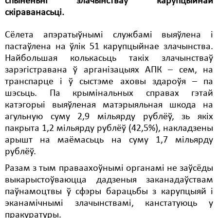
спыненьні злачынстваў карупцыйнай
Карная псыхіятрыя
скіраванасьці.
КПЧ ААН
Сёлета апэратыўнымі службамі выяўлена і
Культурныя правы
пастаўлена на ўлік 51 карупцыйнае злачынства.
Найбольшая колькасьць такіх злачынстваў
ЛПП
зарэгістравана ў арганізацыях АПК – сем, на
Мігранты
транспарце і ў сыстэме аховы здароўя – па
шэсьць. Па крымінальных справах гэтай
Мірныя сходы
катэгорыі выяўленая матэрыяльная шкода на
агульную суму 2,9 мільярду рублёў, зь якіх
Палітвязьні
пакрыта 1,2 мільярду рублёў (42,5%), накладзены
Праваабаронцы
арышт на маёмасьць на суму 1,7 мільярду
рублёў.
Правы дзіцяці
Разам з тым праваахоўнымі органамі не заўсёды
Пэнітэнцыярная сыстэма
выкарыстоўваюцца дадзеныя заканадаўствам
паўнамоцтвы ў сфэры барацьбы з карупцыяй і
Распальваньне варожасьці
эканамічнымі злачынствамі, канстатуюць у
пракуратуры.
Рознае