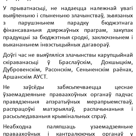
У прыватнасьці, не надаецца належнай увагі
Свабода слова
выяўленьню і спыненьню злачынстваў, зьвязаных
з парушэньнем парадку бюджэтнага
Свабода сумленьня
фінансаваньня дзяржаўных праграм, закупак
Суд
прадукцыі за бюджэтныя сродкі, заключэньнем і
выкананьнем інвэстыцыйных дагавораў.
Сьмяротнае пакараньне
Доўгі час не выяўляліся злачынствы карупцыйнай
Экалёгія
скіраванасьці ў Браслаўскім, Докшыцкім,
Дубровенскім, Расонскім, Сеньненскім раёнах,
Правы працоўных
Аршанскім АУСТ.
Сацыяльныя правы
Не заўсёды забясьпечваецца цеснае
ўзаемадзеяньне праваахоўных органаў падчас
правядзеньня апэратыўных мерапрыемстваў,
распрацоўкі матэрыялаў, распачынаньня і
расьсьледаваньня крымінальных спраў.
Неабходна паляпшаць узаемадзеяньне
праваахоўных і кантралюючых органаў у