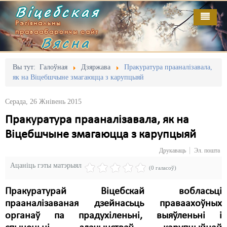
Віцебская
Рэгіянальны
праваабарончы сайт
Вясна
Галоўная
Выданьні
Адміністрацыйны перасьлед
Вы тут:
Галоўная
Дзяржава
Пракуратура прааналізавала,
як на Віцебшчыне змагаюцца з карупцыяй
Відэа
Акцыі
Серада, 26 Жнівень 2015
Кантакт
Безбар'ернае асяродзьдзе
Пракуратура прааналізавала, як на
Пра нас
Выбары
Віцебшчыне змагаюцца з карупцыяй
RSS
Грамадзянскія ініцыятывы
Друкаваць
Эл. пошта
Ацаніць гэты матэрыял
Дзяржава
(0 галасоў)
Дыскрымінацыя
Пракуратурай Віцебскай вобласьці
прааналізаваная дзейнасьць праваахоўных
Затрыманьні
органаў па прадухіленьні, выяўленьні і