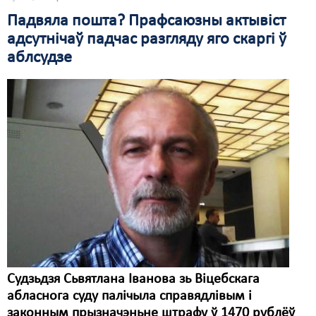
Падвяла пошта? Прафсаюзны актывіст
Свабода слова
адсутнічаў падчас разгляду яго скаргі ў
Свабода сумленьня
аблсудзе
Суд
Сьмяротнае пакараньне
Экалёгія
Правы працоўных
Сацыяльныя правы
Судзьдзя Сьвятлана Іванова зь Віцебскага
абласнога суду палічыла справядлівым і
законным прызначэньне штрафу ў 1470 рублёў