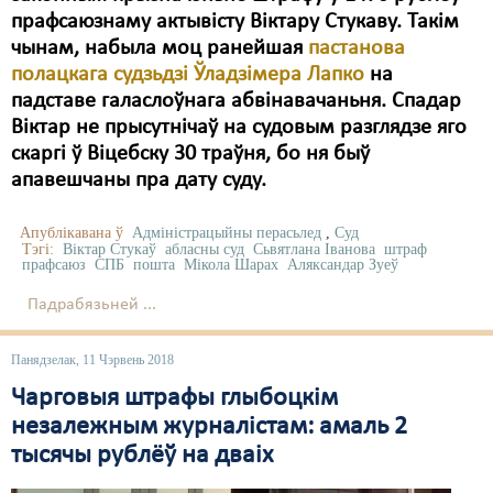
прафсаюзнаму актывісту Віктару Стукаву. Такім
чынам, набыла моц ранейшая
пастанова
полацкага судзьдзі Ўладзімера Лапко
на
падставе галаслоўнага абвінавачаньня. Спадар
Віктар не прысутнічаў на судовым разглядзе яго
скаргі ў Віцебску 30 траўня, бо ня быў
апавешчаны пра дату суду.
Апублікавана ў
Адміністрацыйны перасьлед
,
Суд
Тэгі:
Віктар Стукаў
абласны суд
Сьвятлана Іванова
штраф
прафсаюз
СПБ
пошта
Мікола Шарах
Аляксандар Зуеў
Падрабязьней ...
Панядзелак, 11 Чэрвень 2018
Чарговыя штрафы глыбоцкім
незалежным журналістам: амаль 2
тысячы рублёў на дваіх