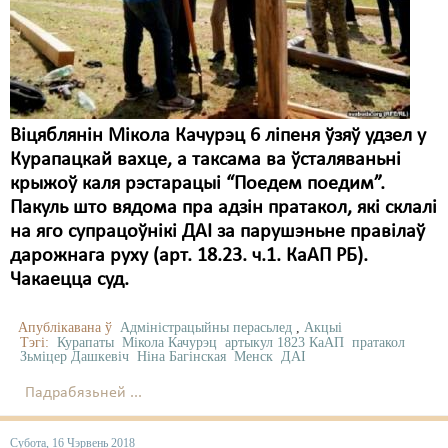
Карная псыхіятрыя
КПЧ ААН
Культурныя правы
ЛПП
Віцяблянін Мікола Качурэц 6 ліпеня ўзяў удзел у
Курапацкай вахце, а таксама ва ўсталяваньні
Мігранты
крыжоў каля рэстарацыі “Поедем поедим”.
Мірныя сходы
Пакуль што вядома пра адзін пратакол, які склалі
на яго супрацоўнікі ДАІ за парушэньне правілаў
Палітвязьні
дарожнага руху (арт. 18.23. ч.1. КаАП РБ).
Чакаецца суд.
Праваабаронцы
Правы дзіцяці
Апублікавана ў
Адміністрацыйны перасьлед
,
Акцыі
Тэгі:
Курапаты
Мікола Качурэц
артыкул 1823 КаАП
пратакол
Зьміцер Дашкевіч
Ніна Багінская
Менск
ДАІ
Пэнітэнцыярная сыстэма
Падрабязьней ...
Распальваньне варожасьці
Рознае
Субота, 16 Чэрвень 2018