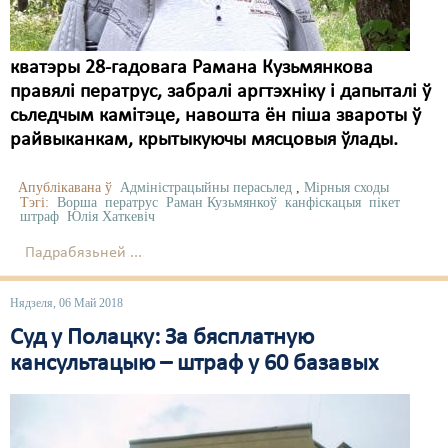
кватэры 28-гадовага Рамана Кузьмянкова
правялі ператрус, забралі аргтэхніку і дапыталі ў
сьледчым камітэце, навошта ён піша звароты ў
райвыканкам, крытыкуючы мясцовыя ўлады.
Апублікавана ў
Адміністрацыйны перасьлед
,
Мірныя сходы
Тэгі:
Ворша
ператрус
Раман Кузьмянкоў
канфіскацыя
пікет
штраф
Юлія Хаткевіч
Падрабязьней ...
Нядзеля, 06 Май 2018
Суд у Полацку: За бясплатную
кансультацыю – штраф у 60 базавых