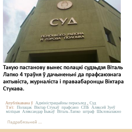
Такую пастанову вынес полацкі судзьдзя Віталь
Лапко 4 траўня ў дачыненьні да прафсаюзнага
актывіста, журналіста і праваабаронцы Віктара
Стукава.
Апублікавана ў
Адміністрацыйны перасьлед
,
Суд
Тэгі:
Полацак
Віктар Стукаў
прафсаюз
СПБ
Аляксей Зуеў
міліцыя
Аляксандар Быкаў
Віталь Лапко
штраф
Шкловалакно
Падрабязьней ...