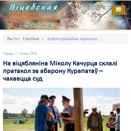
Віцебская
Рэгіянальны
праваабарончы сайт
Вясна
Галоўная
Выданьні
Адміністрацыйны перасьлед
Вы тут:
Галоўная
Адміністрацыйны перасьлед
Відэа
Акцыі
Серада, 11 Ліпень 2018
Кантакт
Безбар'ернае асяродзьдзе
На віцябляніна Міколу Качурца склалі
пратакол за абарону Курапатаў –
Пра нас
Выбары
чакаецца суд
RSS
Грамадзянскія ініцыятывы
Дзяржава
Дыскрымінацыя
Затрыманьні