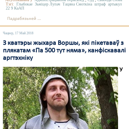
Тэгі:
Глыбокае
Зьміцер Лупач
Тацяна Смоткіна
штраф
артыкул
22 9 КаАП
Падрабязьней ...
Чацвер, 17 Май 2018
З кватэры жыхара Воршы, які пікетаваў з
плякатам «Па 500 тут няма», канфіскавалі
аргтэхніку
У