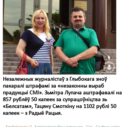
Незалежных журналістаў з Глыбокага зноў
пакаралі штрафамі за «незаконны выраб
прадукцыі СМІ». Зьмітра Лупача аштрафавалі на
857 рублёў 50 капеек за супрацоўніцтва зь
«Белсатам», Тацяну Смоткіну на 1102 рублі 50
капеек – з Радыё Рацыя.
Апублікавана ў
Адміністрацыйны перасьлед
,
Суд
,
Свабода слова