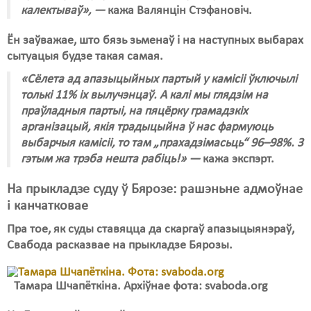
калектываў», —
кажа Валянцін Стэфановіч.
Ён заўважае, што бязь зьменаў і на наступных выбарах
сытуацыя будзе такая самая.
«Сёлета ад апазыцыйных партый у камісіі ўключылі
толькі 11% іх вылучэнцаў. А калі мы глядзім на
праўладныя партыі, на пяцёрку грамадзкіх
арганізацый, якія традыцыйна ў нас фармуюць
выбарчыя камісіі, то там „прахадзімасьць“ 96–98%. З
гэтым жа трэба нешта рабіць!» —
кажа экспэрт.
На прыкладзе суду ў Бярозе: рашэньне адмоўнае
і канчатковае
Пра тое, як суды ставяцца да скаргаў апазыцыянэраў,
Свабода расказвае на прыкладзе Бярозы.
Тамара Шчапёткіна. Архіўнае фота: svaboda.org