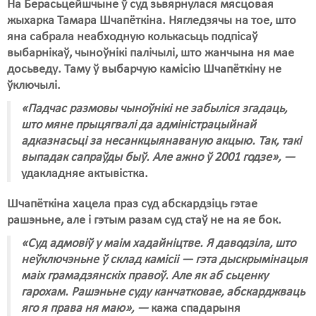
На Берасьцейшчыне ў суд зьвярнулася мясцовая
жыхарка Тамара Шчапёткіна. Нягледзячы на тое, што
яна сабрала неабходную колькасьць подпісаў
выбарнікаў, чыноўнікі палічылі, што жанчына ня мае
досьведу. Таму ў выбарчую камісію Шчапёткіну не
ўключылі.
«Падчас размовы чыноўнікі не забыліся згадаць,
што мяне прыцягвалі да адміністрацыйнай
адказнасьці за несанкцыянаваную акцыю. Так, такі
выпадак сапраўды быў. Але ажно ў 2001 годзе», —
удакладняе актывістка.
Шчапёткіна хацела праз суд абскардзіць гэтае
рашэньне, але і гэтым разам суд стаў не на яе бок.
«Суд адмовіў у маім хадайніцтве. Я даводзіла, што
неўключэньне ў склад камісіі — гэта дыскрымінацыя
маіх грамадзянскіх правоў. Але як аб сьценку
гарохам. Рашэньне суду канчатковае, абскарджваць
яго я права ня маю», —
кажа спадарыня