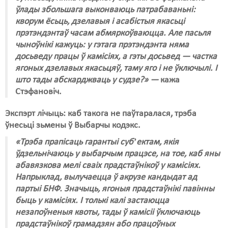
ўлады збольшага выконваюць патрабаваньні:
Свабода слова
кворум ёсьць, дзелавыя і асабістыя якасьці
прэтэндэнтаў часам абмяркоўваюцца. Але пасьля
Свабода сумленьня
чыноўнікі кажуць: у гэтага прэтэндэнта няма
досьведу працы ў камісіях, а гэты досьвед — частка
Суд
ягоных дзелавых якасьцяў, таму яго і не ўключылі. І
Сьмяротнае пакараньне
што тады абскарджваць у судзе?» —
кажа
Стэфановіч.
Экалёгія
Экспэрт лічыць: каб такога не паўтаралася, трэба
Правы працоўных
ўнесьці зьмены ў Выбарчы кодэкс.
Сацыяльныя правы
«Трэба прапісаць гарантыі субʼектам, якія
ўдзельнічаюць у выбарчым працэсе, на тое, каб яны
абавязкова мелі сваіх прадстаўнікоў у камісіях.
Напрыклад, вылучаецца ў акрузе кандыдат ад
партыі БНФ. Значыць, ягоныя прадстаўнікі павінны
быць у камісіях. І толькі калі застаюцца
незапоўненыя квоты, тады ў камісіі ўключаюць
прадстаўнікоў грамадзян або працоўных