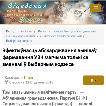
Віцебская
Рэгіянальны
праваабарончы сайт
Вясна
Галоўная
Выданьні
Адміністрацыйны перасьлед
Вы тут:
Галоўная
Вясна
Эфектыўнасць абскарджвання
вынікаў фармавання УВК магчыма толькі са зменамі ў
Відэа
Акцыі
Выбарчым кодэксе
Кантакт
Безбар'ернае асяродзьдзе
Эфектыўнасць абскарджвання вынікаў
фармавання УВК магчыма толькі са
Пра нас
Выбары
зменамі ў Выбарчым кодэксе
RSS
Грамадзянскія ініцыятывы
Катэгорыя:
Вясна
Дзяржава
Створана 12 Студзень 2018
Дыскрымінацыя
Тры апазыцыйныя палітычныя партыі —
Затрыманьні
Абʼяднаная грамадзянская, Партыя БНФ і
Сацыял-дэмакратычная (Грамада) — падалі