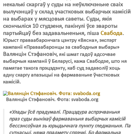
Карная псыхіятрыя
некалькі скаргаў у суды на неўключэньне сваіх
вылучэнцаў у склад участковых выбарчых камісій
КПЧ ААН
на выбарах у мясцовыя саветы. Суды, якія
Культурныя правы
скончыліся 10 студзеня, пакінулі ўсе звароты
партыйцаў без задавальненьня, піша
Свабода
.
ЛПП
Юрыст праваабарончага цэнтру «Вясна», экспэрт
кампаніі «Праваабаронцы за свабодныя выбары»
Мігранты
Валянцін Стэфановіч
, які шмат гадоў адсочвае
Мірныя сходы
выбарчыя кампаніі ў Беларусі, кажа Свабодзе, што ня
памятае такога прэцэдэнту, каб суд задаволіў хоць
Палітвязьні
адну скаргу апазыцыі на фармаваньне ўчастковых
камісій.
Праваабаронцы
Правы дзіцяці
Валянцін Стэфановіч. Фота: svaboda.org
Пэнітэнцыярная сыстэма
«Улады ўсё прадумалі. Працэдура аспрэчваньня
праз суды вынікаў фармаваньня выбарчых камісій
Распальваньне варожасьці
бессэнсоўная зь юрыдычнага пункту гледжаньня. Па
Рознае
сутнасьці, няма прадмету спрэчкі. Бо фармальна