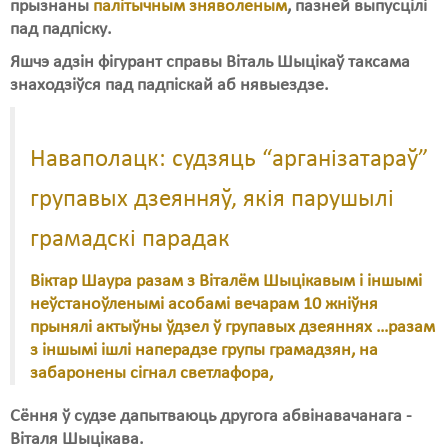
прызнаны
палітычным зняволеным
, пазней выпусцілі
пад падпіску.
Свабода слова
Яшчэ адзін фігурант справы Віталь Шыцікаў таксама
Свабода сумленьня
знаходзіўся пад падпіскай аб нявыездзе.
Суд
Сьмяротнае пакараньне
Наваполацк: судзяць “арганізатараў”
Экалёгія
групавых дзеянняў, якія парушылі
Правы працоўных
грамадскі парадак
Сацыяльныя правы
Віктар Шаура разам з Віталём Шыцікавым і іншымі
неўстаноўленымі асобамі вечарам 10 жніўня
прынялі актыўны ўдзел ў групавых дзеяннях …разам
з іншымі ішлі наперадзе групы грамадзян, на
забаронены сігнал светлафора,
Сёння ў судзе дапытваюць другога абвінавачанага -
Віталя Шыцікава.