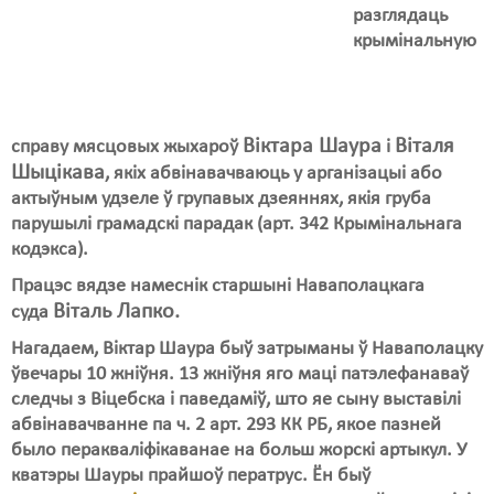
Карная псыхіятрыя
разглядаць
крымінальную
КПЧ ААН
Культурныя правы
ЛПП
Віктара Шаура
Віталя
справу мясцовых жыхароў
і
Шыцікава
, якіх абвінавачваюць у арганізацыі або
Мігранты
актыўным удзеле ў групавых дзеяннях, якія груба
парушылі грамадскі парадак (арт. 342 Крымінальнага
Мірныя сходы
кодэкса).
Палітвязьні
Працэс вядзе намеснік старшыні Наваполацкага
Віталь Лапко.
суда
Праваабаронцы
Нагадаем, Віктар Шаура быў затрыманы ў Наваполацку
Правы дзіцяці
ўвечары 10 жніўня. 13 жніўня яго маці патэлефанаваў
следчы з Віцебска і паведаміў, што яе сыну выставілі
Пэнітэнцыярная сыстэма
абвінавачванне па ч. 2 арт. 293 КК РБ, якое пазней
Распальваньне варожасьці
было перакваліфікаванае на больш жорскі артыкул. У
кватэры Шауры прайшоў ператрус. Ён быў
Рознае