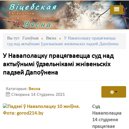
Віцебская
Рэгіянальны
праваабарончы сайт
Вясна
Галоўная
Выданьні
Адміністрацыйны перасьлед
Вы тут:
Галоўная
Вясна
У Наваполацку працягваецца
суд над актыўнымі ўдзельнікамі жнівеньскіх падзей Дапоўнена
Відэа
Акцыі
У Наваполацку працягваецца суд над
Кантакт
Безбар'ернае асяродзьдзе
актыўнымі ўдзельнікамі жнівеньскіх
падзей Дапоўнена
Пра нас
Выбары
RSS
Грамадзянскія ініцыятывы
Катэгорыя:
Вясна
Створана 14 Студзень 2021
Дзяржава
Суд
Дыскрымінацыя
Наваполацка
Затрыманьні
14 студзеня
працягвае