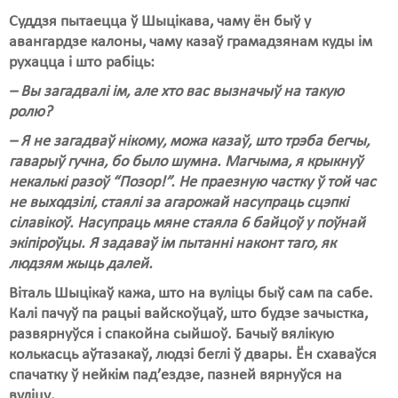
Суддзя пытаецца ў Шыцікава, чаму ён быў у
авангардзе калоны, чаму казаў грамадзянам куды ім
рухацца і што рабіць:
– Вы загадвалі ім, але хто вас вызначыў на такую
ролю?
– Я не загадваў нікому, можа казаў, што трэба бегчы,
гаварыў гучна, бо было шумна. Магчыма, я крыкнуў
некалькі разоў “Позор!”. Не праезную частку ў той час
не выходзілі, стаялі за агарожай насупраць сцэпкі
сілавікоў. Насупраць мяне стаяла 6 байцоў у поўнай
экіпіроўцы. Я задаваў ім пытанні наконт таго, як
людзям жыць далей.
Віталь Шыцікаў кажа, што на вуліцы быў сам па сабе.
Калі пачуў па рацыі вайскоўцаў, што будзе зачыстка,
развярнуўся і спакойна сыйшоў. Бачыў вялікую
колькасць аўтазакаў, людзі беглі ў двары. Ён схаваўся
спачатку ў нейкім пад’ездзе, пазней вярнуўся на
вуліцу.