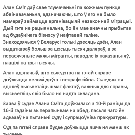
Алан Сміт даў свае тлумачэньні па кожным пункце
абвінавачаньня, адзначаючы, што ў яго не было
намераў займацца арганізацыяй незаконнай міграцыі.
Дый гэта не рацыянальна, бо ён мае значны прыбытак
ад будаўнічага бізнэсу ў нафтавай галіне.
Знаходзячыся ў Беларусі толькі дзесяць дзён, Алан
выдаткаваў больш за шэсьць тысяч даляраў, а за
перасячэньне мяжы мігранты, паводле іх паказаньняў,
плацілі па тры тысячы.
Алан адзначыў, што сьледзтва па гэтай справе
доўжыцца вельмі доўга і непрафэсійна. Сьледчы ня
здолеў высьветліць шмат фактаў, важных для справы,
высьветліць якія было ня надта складана.
Заява ў судзе Алана Сміта доўжылася з 10-й раніцы да
16-й гадзіны зь перапынкам на абед, пасьля чаго ён
адказаў на пытаньні суду і супрацоўніка пракуратуры.
Суд па гэтай справе будзе доўжыцца яшчэ ня менш як
тыдзень.