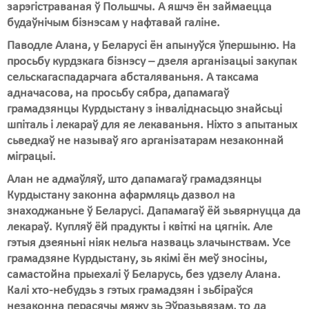
зарэгістраваная ў Польшчы. А яшчэ ён займаецца
будаўнічым бізнэсам у нафтавай галіне.
Паводле Алана, у Беларусі ён апынуўся ўпершыню. На
просьбу курдзкага бізнэсу – дзеля арганізацыі закупак
сельскагаспадарчага абсталяваньня. А таксама
адначасова, на просьбу сябра, дапамагаў
грамадзянцы Курдыстану з інваліднасьцю знайсьці
шпіталь і лекараў для яе лекаваньня. Ніхто з апытаных
сьведкаў не называў яго арганізатарам незаконнай
міграцыі.
Алан не адмаўляў, што дапамагаў грамадзянцы
Курдыстану законна афармляць дазвол на
знаходжаньне ў Беларусі. Дапамагаў ёй зьвярнуцца да
лекараў. Купляў ёй прадукты і квіткі на цягнік. Але
гэтыя дзеяньні ніяк нельга назваць злачынствам. Усе
грамадзяне Курдыстану, зь якімі ён меў зносіны,
самастойна прыехалі ў Беларусь, без удзелу Алана.
Калі хто-небудзь з гэтых грамадзян і зьбіраўся
незаконна перасячы мяжу зь Эўразьвязам, то да