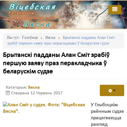
Віцебская
Рэгіянальны
праваабарончы сайт
Вясна
Галоўная
Выданьні
Адміністрацыйны перасьлед
Вы тут:
Галоўная
Вясна
Брытанскі падданы Алан Сміт
зрабіў першую заяву праз перакладчыка ў беларускім судзе
Відэа
Акцыі
Брытанскі падданы Алан Сміт зрабіў
Кантакт
Безбар'ернае асяродзьдзе
першую заяву праз перакладчыка ў
беларускім судзе
Пра нас
Выбары
RSS
Грамадзянскія ініцыятывы
Катэгорыя:
Вясна
Створана 12 Чэрвень 2017
Дзяржава
У Глыбоцкім
Дыскрымінацыя
раённым судзе
Затрыманьні
працягваецца
разгляд