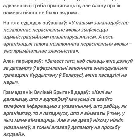
адказнасьці трэба прыцягваць іх, але Алану пра іх
намеры нічога не было вядома.
На гэта судзьдзя заўважыў:
«У нашым заканадаўстве
незаконнае перасячэньне мяжы зьяўляецца
адміністрацыйным правапарушэньнем. А вось
арганізацыя такога незаконнага перасячэньня мяжы –
ужо крымінальнае злачынства».
Алан парыраваў:
«Замест таго, каб сказаць мне дзякуй
за дапамогу ў афармленьні законнага знаходжаньня
грамадзян Курдыстану ў Беларусі, мяне пасадзілі на
нары».
Грамадзянін Вялікай Брытаніі дадаў:
«Калі вы
дакажаце, што я адпраўляў камусьці са свайго
тэлефона інфармацыю з указаньнямі, што рабіць, як
арганізатар, то я пагаджуся, што я вінаваты ў тым, у
чым мяне вінавацяць. Але я не даваў нікому ніякіх
указаньняў, а толькі аказваў дапамогу на просьбу
людзей».