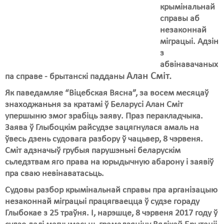
Карная псыхіятрыя
крымінальнай
справы аб
КПЧ ААН
незаконнай
Культурныя правы
міграцыі. Адзін
з
ЛПП
абвінавачаных
Алан Сміт.
па справе - брытанскі падданы
Мігранты
Як паведамляе “Віцебская Вясна”, за восем месяцаў
Мірныя сходы
знаходжаньня за кратамі ў Беларусі Алан Сміт
упершыню змог зрабіць заяву. Праз перакладчыка.
Палітвязьні
Заява ў Глыбоцкім райсудзе зацягнулася амаль на
ўвесь дзень судовага разбору ў чацьвер, 8 чэрвеня.
Праваабаронцы
Сміт адзначыў грубыя парушэньні беларускім
Правы дзіцяці
сьледзтвам яго права на юрыдычную абарону і заявіў
пра сваю невінаватасьць.
Пэнітэнцыярная сыстэма
Судовы разбор крымінальнай справы пра арганізацыю
незаконнай міграцыі працягваецца ў судзе гораду
Распальваньне варожасьці
Глыбокае з 25 траўня. І, нарэшце, 8 чэрвеня 2017 году ў
Рознае