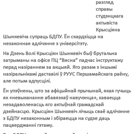
Карная псыхіятрыя
разгляд
справы
КПЧ ААН
студэнцкага
актывіста
Культурныя правы
Крысціяна
Шынкевіча супраць БДПУ. Ён скардзіцца на
ЛПП
незаконнае адлічэнне з універсітэту.
Мігранты
На Дзень Волі Крысціян Шынкевіч быў брутальна
затрыманы на офісе ПЦ “Вясна” падчас інструктажу
Мірныя сходы
перад назіраннем за акцыяй. Яго разам з іншымі
Палітвязьні
назіральнікамі даставілі ў РУУС Першамайскага раёну,
але потым адпусцілі.
Праваабаронцы
Ён упэўнены, што за афіцыйнай прычынай, якая гучыць
Правы дзіцяці
як «невыкананне абавязкаў навучэнца», хаваецца
незадаволенасць яго актыўнай грамадскай
Пэнітэнцыярная сыстэма
дзейнасцю. Крысціян Шынкевіч лічыць сваё адлічэнне
з БДПУ незаконным і збіраецца на судзе даць
Распальваньне варожасьці
пацверджанні гэтаму.
Рознае