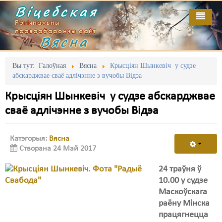
Віцебская
Рэгіянальны
праваабарончы сайт
Вясна
Галоўная
Выданьні
Адміністрацыйны перасьлед
Вы тут:
Галоўная
Вясна
Крысціян Шынкевіч у судзе
абскарджвае сваё адлічэнне з вучобы Відэа
Відэа
Акцыі
Крысціян Шынкевіч у судзе абскарджвае
Кантакт
Безбар'ернае асяродзьдзе
сваё адлічэнне з вучобы Відэа
Пра нас
Выбары
Катэгорыя:
Вясна
RSS
Грамадзянскія ініцыятывы
Створана 24 Май 2017
Дзяржава
24 траўня ў
10.00 у судзе
Дыскрымінацыя
Маскоўскага
раёну Мінска
Затрыманьні
працягнецца