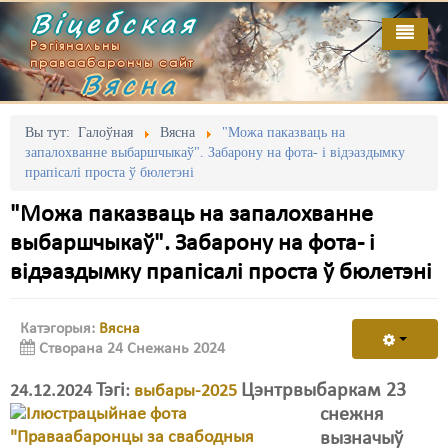
Віцебская
Рэгіянальны
праваабарончы сайт
Вясна
Галоўная
Выданьні
Адміністрацыйны перасьлед
Вы тут:
Галоўная
Вясна
"Можа паказваць на
запалохванне выбаршчыкаў". Забарону на фота- і відэаздымку
Відэа
Акцыі
прапісалі проста ў бюлетэні
Кантакт
Безбар'ернае асяродзьдзе
"Можа паказваць на запалохванне
выбаршчыкаў". Забарону на фота- і
Пра нас
Выбары
відэаздымку прапісалі проста ў бюлетэні
RSS
Грамадзянскія ініцыятывы
Катэгорыя:
Вясна
Дзяржава
Створана 24 Снежань 2024
Дыскрымінацыя
Тэгі
Цэнтрвыбаркам 23
24.12.2024
:
выбары-2025
Затрыманьні
снежня
вызначыў