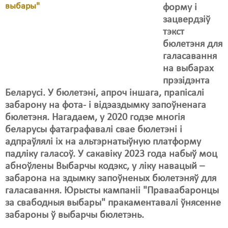
Карная псыхіятрыя
форму і
зацвердзіў
КПЧ ААН
тэкст
Культурныя правы
бюлетэня для
галасавання
ЛПП
на выбарах
прэзідэнта
Мігранты
Беларусі. У бюлетэні, апроч іншага, прапісалі
Мірныя сходы
забарону на фота- і відэаздымку запоўненага
бюлетэня. Нагадаем, у 2020 годзе многія
Палітвязьні
беларусы фатаграфавалі свае бюлетэні і
адпраўлялі іх на альтэрнатыўную платформу
Праваабаронцы
падліку галасоў. У сакавіку 2023 года набыў моц
Правы дзіцяці
абноўлены Выбарчы кодэкс, у ліку навацый –
забарона на здымку запоўненых бюлетэняў для
Пэнітэнцыярная сыстэма
галасавання. Юрысты кампаніі "Праваабаронцы
за свабодныя выбары" пракаментавалі ўнясенне
Распальваньне варожасьці
забароны ў выбарчы бюлетэнь.
Рознае