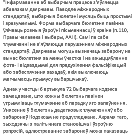
"Інфармаванне аб выбарчым працэсе з'яўляецца
абавязкам дзяржавы. Паводле міжнародных
Свабода слова
стандартаў, выбарчыя бюлетэні мусяць быць простымі
Свабода сумленьня
і зразумелымі. Форма выбарчага бюлетэня павінна
ўлічваць розныя ўзроўні пісьменнасці ў краіне (п.110,
Суд
Правы чалавека і выбары, ААН). Самі па сабе
тлумачэнні не з'яўляюцца парушэннем міжнародных
Сьмяротнае пакараньне
стандартаў. Дзяржавы могуць вызначаць забарону на
вынас бюлетэня за межы ўчастка і на ажыццяўленне
Экалёгія
фота- і відэаздымкі для прадухілення фальсіфікацый
Правы працоўных
або забеспячэння захадаў, якія выключаюць
магчымасць прымусу выбаршчыкаў.
Сацыяльныя правы
Аднак у частцы 6 артыкула 72 Выбарчага кодэкса
замацавана, што кожны бюлетэнь павінен
утрымліваць тлумачэнне аб парадку яго запаўнення.
Унясенне ў бюлетэнь дадатковых тлумачэнняў або
забаронаў Кодэксам не прадугледжана. Акрамя таго,
зыходзячы з палітычнага становішча і ўзроўню
рэпрэсій, адлюстраванне забаронаў можа паказваць