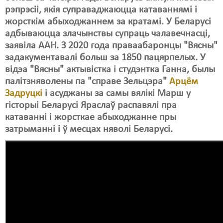
Карная псыхіятрыя
рэпрэсіі, якія суправаджаюцца катаваннямі і
жорсткім абыходжаннем за кратамі. У Беларусі
КПЧ ААН
адбываюцца злачынствы супраць чалавечнасці,
Культурныя правы
заявіла ААН. З 2020 года праваабаронцы "Вясны"
задакументавалі больш за 1850 пацярпелых. У
ЛПП
відэа "Вясны" актывістка і студэнтка Ганна
, былы
палітзняволены па "справе Зельцэра"
Мігранты
Арцём
Задруцкі
і асуджаны за самы вялікі Марш у
Мірныя сходы
гісторыі Беларусі Яраслаў распавялі пра
катаванні і жорсткае абыходжанне пры
Палітвязьні
затрыманні і ў месцах няволі Беларусі.
Праваабаронцы
Правы дзіцяці
Пэнітэнцыярная сыстэма
Распальваньне варожасьці
Рознае