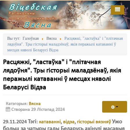
Віцебская
Рэгіянальны
праваабарончы сайт
Вясна
Галоўная
Выданьні
Адміністрацыйны перасьлед
Вы тут:
Галоўная
Вясна
Расцяжкі, "ластаўка" і "плітачная
лядоўня". Тры гісторыі маладзёнаў, якія перажылі катаванні ў
Відэа
Акцыі
месцах няволі Беларусі Відэа
Кантакт
Безбар'ернае асяродзьдзе
Расцяжкі, "ластаўка" і "плітачная
лядоўня". Тры гісторыі маладзёнаў, якія
Пра нас
Выбары
перажылі катаванні ў месцах няволі
RSS
Грамадзянскія ініцыятывы
Беларусі Відэа
Дзяржава
Катэгорыя:
Вясна
Дыскрымінацыя
Створана 29 Лістапад 2024
Затрыманьні
Тэгі
Ужо
29.11.2024
:
катаванні
,
відэа
,
гісторыі вязняў
больш за чатыры гады Беларусь ахінулі масавыя